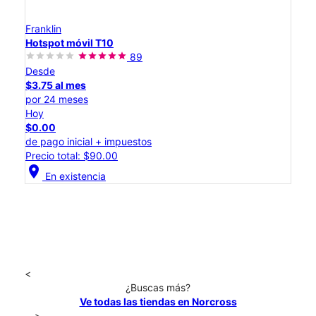
Franklin
Hotspot móvil T10
89
Desde
$3.75 al mes
por 24 meses
Hoy
$0.00
de pago inicial + impuestos
Precio total: $90.00
location_on
En existencia
<
¿Buscas más?
Ve todas las tiendas en Norcross
>