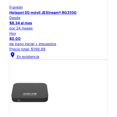
Franklin
Hotspot 5G móvil JEXtream® RG3100
Desde
$8.34 al mes
por 24 meses
Hoy
$0.00
de pago inicial + impuestos
Precio total: $199.99
location_on
En existencia