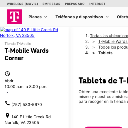
Todas las ubicacion
T-Mobile Wards
Tienda T-Mobile
Todos los prod
T-Mobile Wards
Tablets
Corner
access_time
Tablets de T
Abrir
10:00 a.m. a 8:00 p.m.
Obtén una excelente table
arrow_drop_down
mismo y nuestros amistoso
para recoger en la tienda 
call
(757) 583-5670
location_on
140 E Little Creek Rd
Norfolk, VA 23505