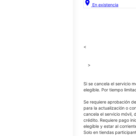
location_on
En existencia
<
>
Si se cancela el servicio m
elegible. Por tiempo limit
Se requiere aprobación de 
para la actualización o co
cancela el servicio móvil,
crédito. Requiere pago ini
elegible y estar al corrie
Solo en tiendas participan