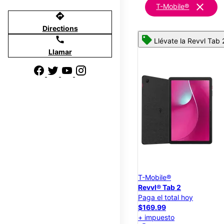
clear
T-Mobile®
directions
Directions
call
Llévate la Revvl Tab 
Llamar
T-Mobile®
Revvl® Tab 2
Paga el total hoy
$169.99
+ impuesto