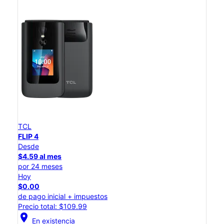
TCL
FLIP 4
Desde
$4.59 al mes
por 24 meses
Hoy
$0.00
de pago inicial + impuestos
Precio total: $109.99
location_on
En existencia