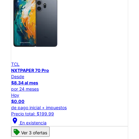
TCL
NXTPAPER 70 Pro
Desde
$8.34 al mes
por 24 meses
Hoy
$0.00
de pago inicial + impuestos
Precio total: $199.99
location_on
En existencia
Ver 3 ofertas