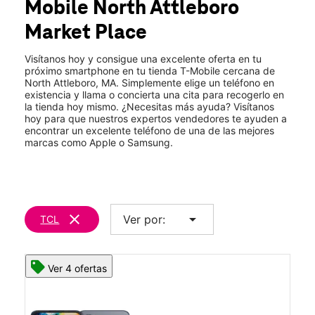
Mobile
North Attleboro
Dom.:
11:00 a.m. a 6:00 p.m.
location_on
Market Place
1400 S Washington St Unit 2 North Attleboro, MA 02760
Visítanos hoy y consigue una excelente oferta en tu
próximo smartphone en tu tienda T-Mobile cercana de
North Attleboro, MA. Simplemente elige un teléfono en
existencia y llama o concierta una cita para recogerlo en
la tienda hoy mismo. ¿Necesitas más ayuda? Visítanos
hoy para que nuestros expertos vendedores te ayuden a
encontrar un excelente teléfono de una de las mejores
marcas como Apple o Samsung.
clear
arrow_drop_down
Ver por:
TCL
Ver 4 ofertas