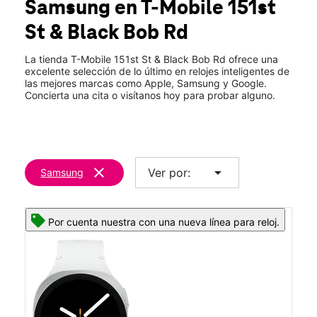
Samsung
en T-Mobile
151st
Jue.:
10:00 a.m. a 8:00 p.m.
location_on
St & Black Bob Rd
14899 W 151st Street Olathe, KS 66062
La tienda T-Mobile 151st St & Black Bob Rd ofrece una
excelente selección de lo último en relojes inteligentes de
las mejores marcas como Apple, Samsung y Google.
Concierta una cita o visítanos hoy para probar alguno.
clear
arrow_drop_down
Ver por:
Samsung
Por cuenta nuestra con una nueva línea para reloj.