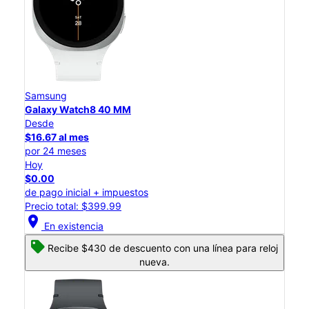
Samsung
Galaxy Watch8 40 MM
Desde
$16.67 al mes
por 24 meses
Hoy
$0.00
de pago inicial + impuestos
Precio total: $399.99
location_on
En existencia
Recibe $430 de descuento con una línea para reloj
nueva.