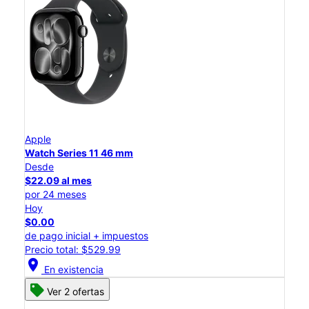
Apple
Watch Series 11 46 mm
Desde
$22.09 al mes
por 24 meses
Hoy
$0.00
de pago inicial + impuestos
Precio total: $529.99
location_on
En existencia
Ver 2 ofertas