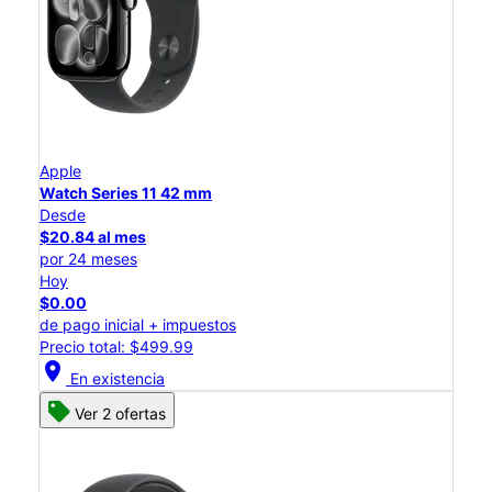
Apple
Watch Series 11 42 mm
Desde
$20.84 al mes
por 24 meses
Hoy
$0.00
de pago inicial + impuestos
Precio total: $499.99
location_on
En existencia
Ver 2 ofertas