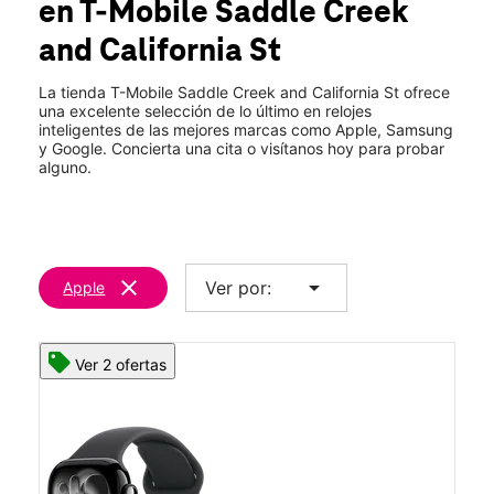
en T-Mobile
Saddle Creek
Jue.:
10:00 a.m. a 8:00 p.m.
location_on
and California St
530 N Saddle Creek Rd Omaha, NE 68131
La tienda T-Mobile Saddle Creek and California St ofrece
una excelente selección de lo último en relojes
inteligentes de las mejores marcas como Apple, Samsung
y Google. Concierta una cita o visítanos hoy para probar
alguno.
clear
arrow_drop_down
Ver por:
Apple
Ver 2 ofertas