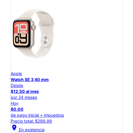
Apple
Watch SE 3 40 mm
Desde
$12.50 al mes
por 24 meses
Hoy
$0.00
de pago inicial + impuestos
Precio total: $299.99
location_on
En existencia