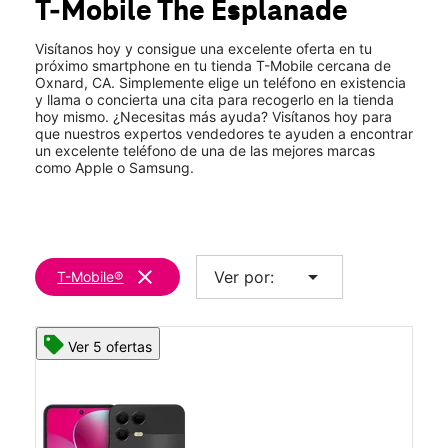
T-Mobile
The Esplanade
Vie.:
10:00 a.m. a 8:00 p.m.
location_on
361 W Esplanade Dr Unit 109-29 Oxnard, CA 93036
Visítanos hoy y consigue una excelente oferta en tu
próximo smartphone en tu tienda T-Mobile cercana de
Oxnard, CA. Simplemente elige un teléfono en existencia
y llama o concierta una cita para recogerlo en la tienda
hoy mismo. ¿Necesitas más ayuda? Visítanos hoy para
que nuestros expertos vendedores te ayuden a encontrar
un excelente teléfono de una de las mejores marcas
como Apple o Samsung.
clear
arrow_drop_down
Ver por:
T-Mobile®
Ver 5 ofertas