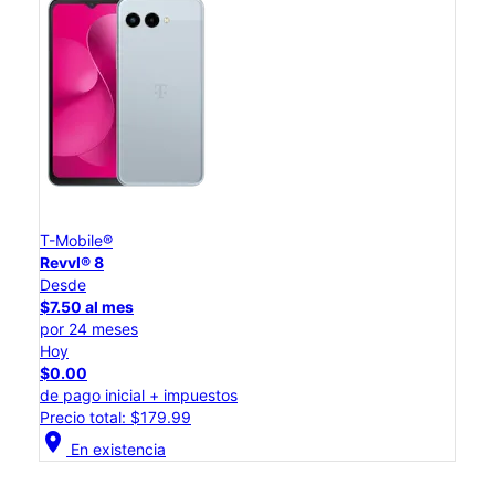
T-Mobile®
Revvl® 8
Desde
$7.50 al mes
por 24 meses
Hoy
$0.00
de pago inicial + impuestos
Precio total: $179.99
location_on
En existencia