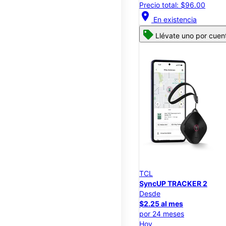
Precio total: $96.00
location_on
En existencia
Llévate uno por cuen
TCL
SyncUP TRACKER 2
Desde
$2.25 al mes
por 24 meses
Hoy