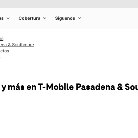
es
ena & Southmore
uctos
s
 y más
en T-Mobile
Pasadena & So