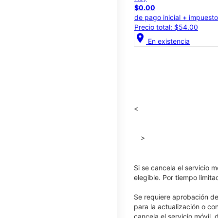
$0.00
de pago inicial + impuest
Precio total: $54.00
location_on
En existencia
<
>
Si se cancela el servicio m
elegible. Por tiempo limit
Se requiere aprobación de 
para la actualización o co
cancela el servicio móvil,