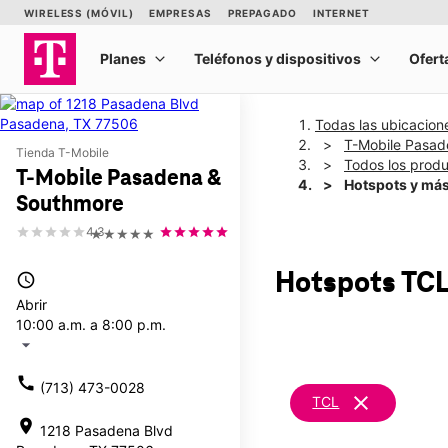
Todas las ubicacion
T-Mobile Pasad
Tienda T-Mobile
Todos los prod
T-Mobile Pasadena &
Hotspots y má
Southmore
4.3
★★★★★
Hotspots TCL
access_time
Abrir
10:00 a.m. a 8:00 p.m.
arrow_drop_down
call
(713) 473-0028
clear
TCL
location_on
1218 Pasadena Blvd