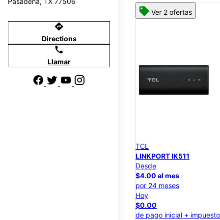
Pasadena, TX 77506
Ver 2 ofertas
directions
Directions
call
Llamar
TCL
LINKPORT IK511
Desde
$4.00 al mes
por 24 meses
Hoy
$0.00
de pago inicial + impuest