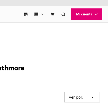
uthmore
arrow_drop_down
Ver por: