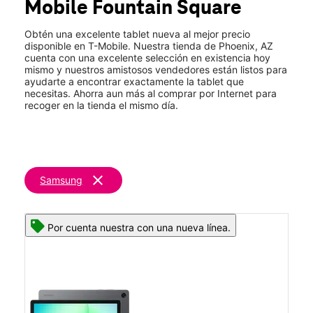
Mobile
Fountain Square
Jue.:
10:00 a.m. a 8:00 p.m.
location_on
302 E Bell Rd Ste 100 Phoenix, AZ 85022
Obtén una excelente tablet nueva al mejor precio
disponible en T-Mobile. Nuestra tienda de Phoenix, AZ
cuenta con una excelente selección en existencia hoy
mismo y nuestros amistosos vendedores están listos para
ayudarte a encontrar exactamente la tablet que
necesitas. Ahorra aun más al comprar por Internet para
recoger en la tienda el mismo día.
clear
Samsung
Por cuenta nuestra con una nueva línea.