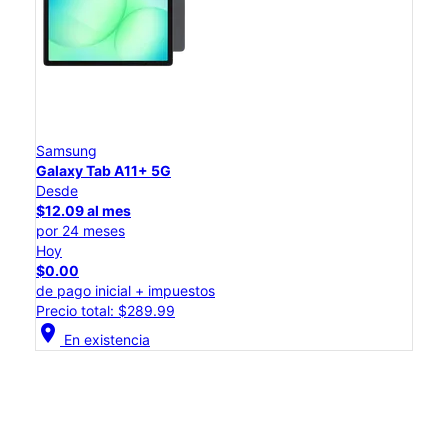
Samsung
Galaxy Tab A11+ 5G
Desde
$12.09 al mes
por 24 meses
Hoy
$0.00
de pago inicial + impuestos
Precio total: $289.99
location_on
En existencia