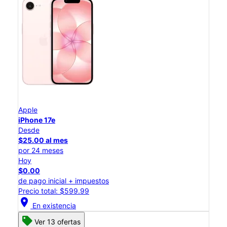
Apple
iPhone 17e
Desde
$25.00 al mes
por 24 meses
Hoy
$0.00
de pago inicial + impuestos
Precio total: $599.99
location_on
En existencia
Ver 13 ofertas