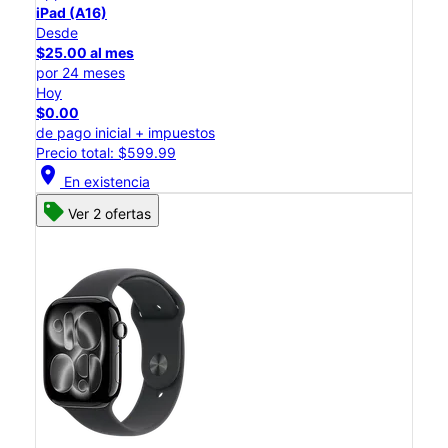
iPad (A16)
Desde
$25.00 al mes
por 24 meses
Hoy
$0.00
de pago inicial + impuestos
Precio total: $599.99
location_on
En existencia
Ver 2 ofertas