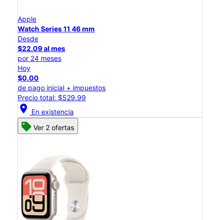
Apple
Watch Series 11 46 mm
Desde
$22.09 al mes
por 24 meses
Hoy
$0.00
de pago inicial + impuestos
Precio total: $529.99
location_on
En existencia
Ver 2 ofertas