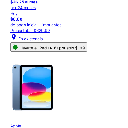
$26.25 al mes
por 24 meses
Hoy
$0.00
de pago inicial + impuestos
Precio total: $629.99
location_on
En existencia
Llévate el iPad (A16) por solo $199
Apple