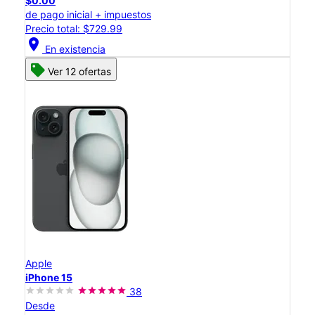
$0.00
de pago inicial + impuestos
Precio total: $729.99
location_on
En existencia
Ver 12 ofertas
Apple
iPhone 15
38
Desde