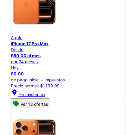
Apple
iPhone 17 Pro Max
Desde
$50.00 al mes
por 24 meses
Hoy
$0.00
de pago inicial + impuestos
Precio normal: $1,199.99
location_on
En existencia
Ver 13 ofertas