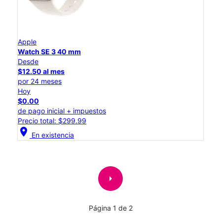
Apple
Watch SE 3 40 mm
Desde
$12.50 al mes
por 24 meses
Hoy
$0.00
de pago inicial + impuestos
Precio total: $299.99
location_on
En existencia
arrow_right
Página 1 de 2