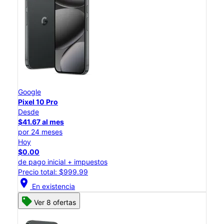
Google
Pixel 10 Pro
Desde
$41.67 al mes
por 24 meses
Hoy
$0.00
de pago inicial + impuestos
Precio total: $999.99
location_on
En existencia
Ver 8 ofertas