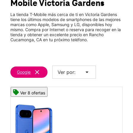
Mobile
Victoria Gardens
Mié.:
10:00 a.m. a 8:00 p.m.
location_on
7811 Monticello Ave #3040 Rancho Cucamonga, CA 91739
La tienda T-Mobile más cerca de ti en Victoria Gardens
tiene los últimos modelos de smartphones de las mejores
marcas como Apple, Samsung y LG, disponibles hoy
mismo. Compra por Internet o reserva para recoger en la
tienda y obtener un excelente precio en Rancho
Cucamonga, CA en tu próximo teléfono.
clear
arrow_drop_down
Ver por:
Google
Ver 8 ofertas