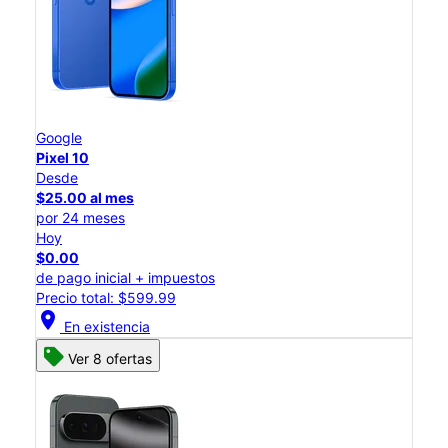
Google
Pixel 10
Desde
$25.00 al mes
por 24 meses
Hoy
$0.00
de pago inicial + impuestos
Precio total: $599.99
location_on
En existencia
Ver 8 ofertas