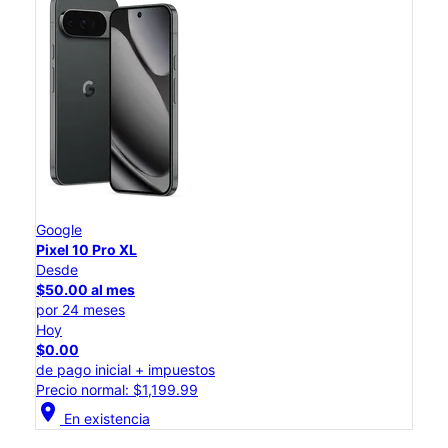
Google
Pixel 10 Pro XL
Desde
$50.00 al mes
por 24 meses
Hoy
$0.00
de pago inicial + impuestos
Precio normal: $1,199.99
location_on
En existencia