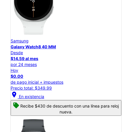
Samsung
Galaxy Watch8 40 MM
Desde
$14.59 al mes
por 24 meses
Hoy
$0.00
de pago inicial + impuestos
Precio total: $349.99
location_on
En existencia
Recibe $430 de descuento con una línea para reloj
nueva.