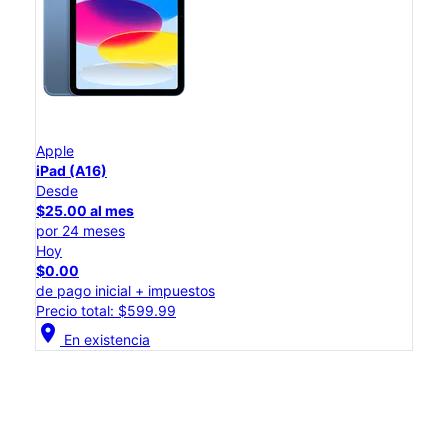
Apple
iPad (A16)
Desde
$25.00 al mes
por 24 meses
Hoy
$0.00
de pago inicial + impuestos
Precio total: $599.99
location_on
En existencia