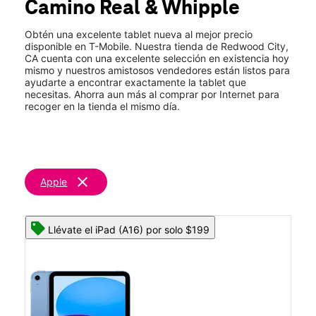
Camino Real & Whipple
Mar.:
10:00 a.m. a 8:00 p.m.
location_on
490 El Camino Real 130 Redwood City, CA 94062
Obtén una excelente tablet nueva al mejor precio
disponible en T-Mobile. Nuestra tienda de Redwood City,
CA cuenta con una excelente selección en existencia hoy
mismo y nuestros amistosos vendedores están listos para
ayudarte a encontrar exactamente la tablet que
necesitas. Ahorra aun más al comprar por Internet para
recoger en la tienda el mismo día.
clear
Apple
Llévate el iPad (A16) por solo $199