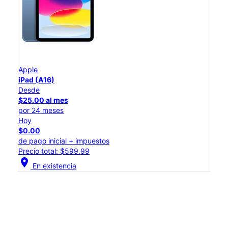
Apple
iPad (A16)
Desde
$25.00 al mes
por 24 meses
Hoy
$0.00
de pago inicial + impuestos
Precio total: $599.99
location_on
En existencia