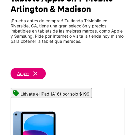
Vie.:
10:00 a.m. a 8:00 p.m.
Arlington & Madison
Sáb.:
10:00 a.m. a 8:00 p.m.
location_on
5050 Arlington Ave Ste 100 Riverside, CA 92504
¡Prueba antes de comprar! Tu tienda T-Mobile en
Riverside, CA, tiene una gran selección y precios
imbatibles en tablets de las mejores marcas, como Apple
y Samsung. Pide por Internet o visita la tienda hoy mismo
para obtener la tablet que mereces.
clear
Apple
Llévate el iPad (A16) por solo $199