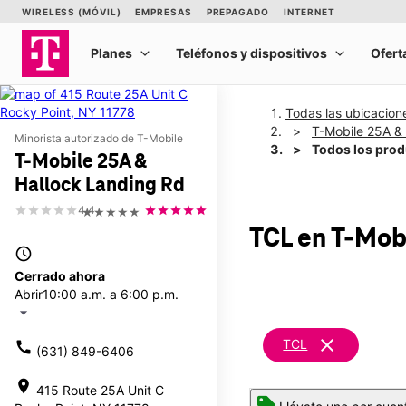
Todas las ubicacion
T-Mobile 25A &
Minorista autorizado de T-Mobile
Todos los pro
T-Mobile 25A &
Hallock Landing Rd
4.4
★★★★★
TCL
en T-Mob
access_time
Cerrado ahora
Abrir
10:00 a.m. a 6:00 p.m.
arrow_drop_down
clear
TCL
call
(631) 849-6406
location_on
415 Route 25A Unit C