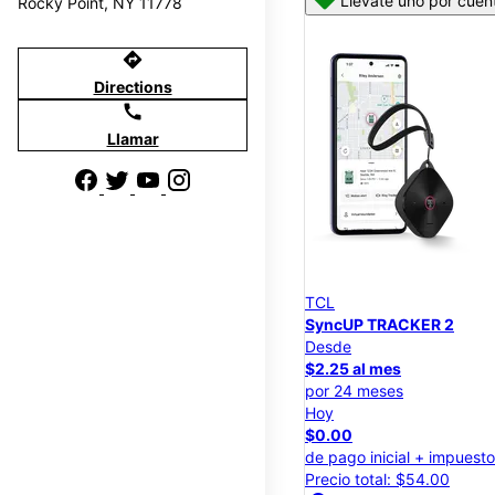
Llévate uno por cuen
Rocky Point, NY 11778
directions
Directions
call
Llamar
TCL
SyncUP TRACKER 2
Desde
$2.25 al mes
por 24 meses
Hoy
$0.00
de pago inicial + impuest
Precio total: $54.00