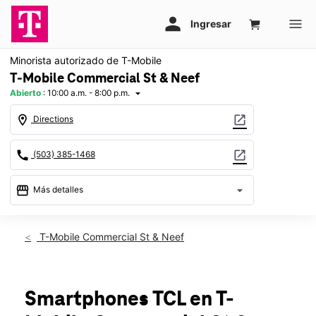
Minorista autorizado de T-Mobile
T-Mobile Commercial St & Neef
Abierto
:
10:00 a.m. - 8:00 p.m.
arrow_drop_down
location_on
open_in_new
Directions
call
open_in_new
(503) 385-1468
storefront
arrow_drop_down
Más detalles
Abrir
access_time
Jue.:
10:00 a.m. a 8:00 p.m.
T-Mobile Commercial St & Neef
Vie.:
10:00 a.m. a 8:00 p.m.
Sáb.:
10:00 a.m. a 8:00 p.m.
Dom.:
11:00 a.m. a 6:00 p.m.
Lun.:
10:00 a.m. a 8:00 p.m.
Smartphones TCL
en T-
Mar.:
10:00 a.m. a 8:00 p.m.