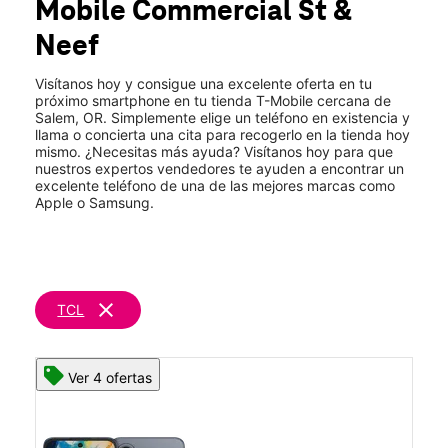
Mobile
Commercial St &
Mié.:
10:00 a.m. a 8:00 p.m.
location_on
Neef
3405 Commercial St SE Ste 140 Salem, OR 97302
Visítanos hoy y consigue una excelente oferta en tu
próximo smartphone en tu tienda T-Mobile cercana de
Salem, OR. Simplemente elige un teléfono en existencia y
llama o concierta una cita para recogerlo en la tienda hoy
mismo. ¿Necesitas más ayuda? Visítanos hoy para que
nuestros expertos vendedores te ayuden a encontrar un
excelente teléfono de una de las mejores marcas como
Apple o Samsung.
clear
TCL
Ver 4 ofertas