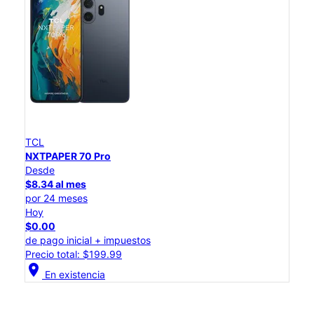
TCL
NXTPAPER 70 Pro
Desde
$8.34 al mes
por 24 meses
Hoy
$0.00
de pago inicial + impuestos
Precio total: $199.99
location_on
En existencia