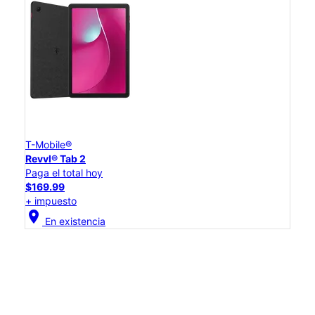
T-Mobile®
Revvl® Tab 2
Paga el total hoy
$169.99
+ impuesto
location_on
En existencia