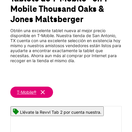
Mar.:
10:00 a.m. a 8:00 p.m.
Mobile
Thousand Oaks &
Mié.:
10:00 a.m. a 8:00 p.m.
location_on
Jones Maltsberger
2939 Thousand Oaks Dr San Antonio, TX 78247
Obtén una excelente tablet nueva al mejor precio
disponible en T-Mobile. Nuestra tienda de San Antonio,
TX cuenta con una excelente selección en existencia hoy
mismo y nuestros amistosos vendedores están listos para
ayudarte a encontrar exactamente la tablet que
necesitas. Ahorra aun más al comprar por Internet para
recoger en la tienda el mismo día.
clear
T-Mobile®
Llévate la Revvl Tab 2 por cuenta nuestra.