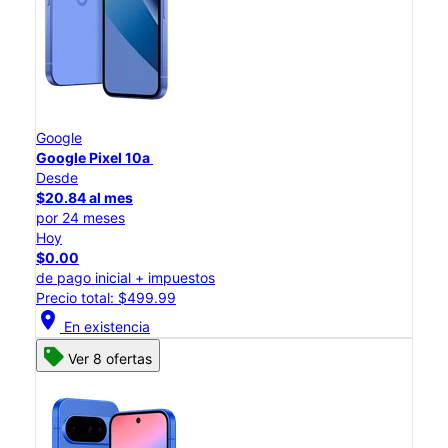
Google
Google Pixel 10a
Desde
$20.84 al mes
por 24 meses
Hoy
$0.00
de pago inicial + impuestos
Precio total: $499.99
location_on
En existencia
Ver 8 ofertas