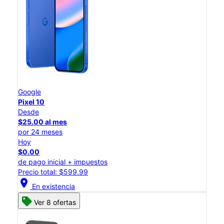
Google
Pixel 10
Desde
$25.00 al mes
por 24 meses
Hoy
$0.00
de pago inicial + impuestos
Precio total: $599.99
location_on
En existencia
Ver 8 ofertas