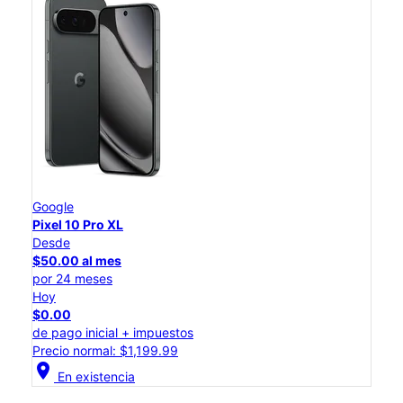
Google
Pixel 10 Pro XL
Desde
$50.00 al mes
por 24 meses
Hoy
$0.00
de pago inicial + impuestos
Precio normal: $1,199.99
location_on
En existencia