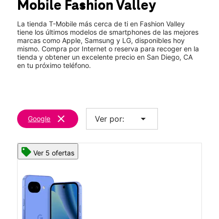
Mobile
Fashion Valley
Mié.:
10:00 a.m. a 9:00 p.m.
location_on
7007 Friars Rd #877 San Diego, CA 92108
La tienda T-Mobile más cerca de ti en Fashion Valley
tiene los últimos modelos de smartphones de las mejores
marcas como Apple, Samsung y LG, disponibles hoy
mismo. Compra por Internet o reserva para recoger en la
tienda y obtener un excelente precio en San Diego, CA
en tu próximo teléfono.
clear
arrow_drop_down
Ver por:
Google
Ver 5 ofertas