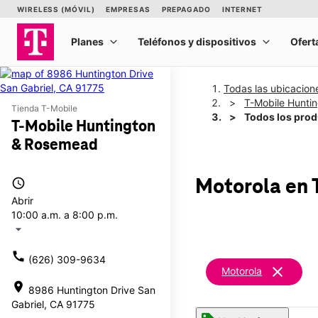
Todas las ubicacion
T-Mobile Hunti
Tienda T-Mobile
Todos los pro
T-Mobile Huntington
& Rosemead
access_time
Motorola
en 
Abrir
10:00 a.m. a 8:00 p.m.
arrow_drop_down
call
(626) 309-9634
clear
Motorola
location_on
8986 Huntington Drive San
Gabriel, CA 91775