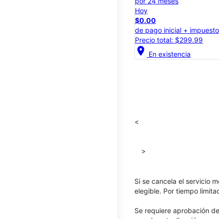
por 24 meses
Hoy
$0.00
de pago inicial + impuest
Precio total: $299.99
location_on
En existencia
<
>
Si se cancela el servicio m
elegible. Por tiempo limit
Se requiere aprobación de 