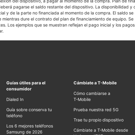
nexión del dispositivo, a pagar al momento de la compra. Plan de fina
 deberá pagarse el saldo restante del dispositivo. La disponibilidad y
cial y de la parte no financiada al momento de la compra. El saldo 
nte mientras dure el contrato del plan de financiamiento de equipo. S
tes. Los ejemplos que se muestran reflejan el pago inicial y los pag
r.