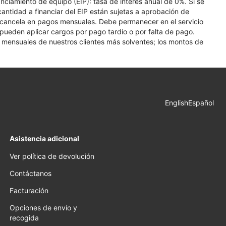
nciamiento de equipo (EIP): tasa de interés anual de 0%. Si se
 cantidad a financiar del EIP están sujetas a aprobación de
se cancela en pagos mensuales. Debe permanecer en el servicio
e pueden aplicar cargos por pago tardío o por falta de pago.
os mensuales de nuestros clientes más solventes; los montos de