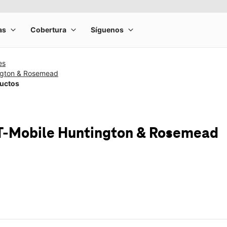
es
ngton & Rosemead
ductos
T-Mobile
Huntington & Rosemead