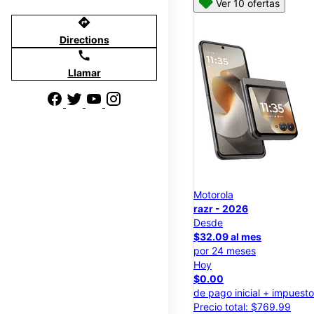
Ver 10 ofertas
directions
Directions
call
Llamar
Motorola
razr - 2026
Desde
$32.09 al mes
por 24 meses
Hoy
$0.00
de pago inicial + impuest
Precio total: $769.99