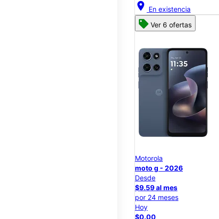
location_on
En existencia
Ver 6 ofertas
Motorola
moto g - 2026
Desde
$9.59 al mes
por 24 meses
Hoy
$0.00