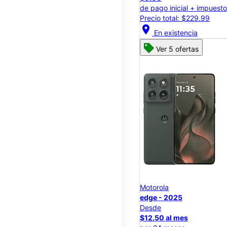
de pago inicial + impuest
Precio total: $229.99
location_on
En existencia
Ver 5 ofertas
Motorola
edge - 2025
Desde
$12.50 al mes