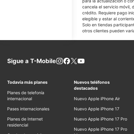
para la actualización o co
cancela el servicio móvil,
crédito. Requiere pago ini
elegible y estar al corrie
Solo en tiendas participan
otros clientes pueden varia