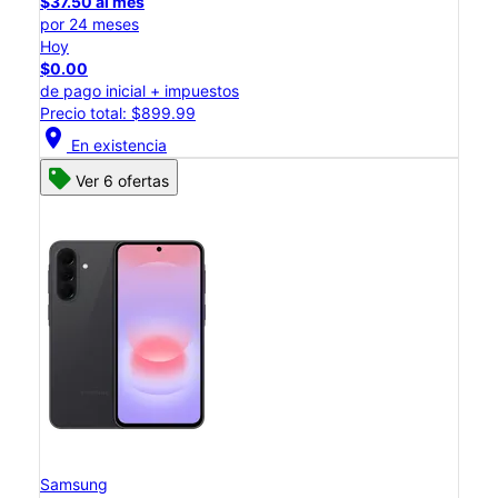
$37.50 al mes
por 24 meses
Hoy
$0.00
de pago inicial + impuestos
Precio total: $899.99
location_on
En existencia
Ver 6 ofertas
Samsung