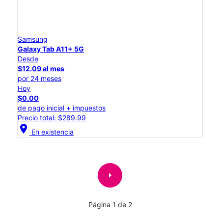
Samsung
Galaxy Tab A11+ 5G
Desde
$12.09 al mes
por 24 meses
Hoy
$0.00
de pago inicial + impuestos
Precio total: $289.99
location_on
En existencia
arrow_right
Página 1 de 2