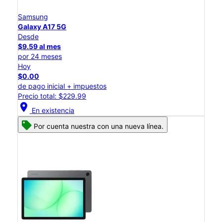
Samsung
Galaxy A17 5G
Desde
$9.59 al mes
por 24 meses
Hoy
$0.00
de pago inicial + impuestos
Precio total: $229.99
location_on
En existencia
Por cuenta nuestra con una nueva línea.