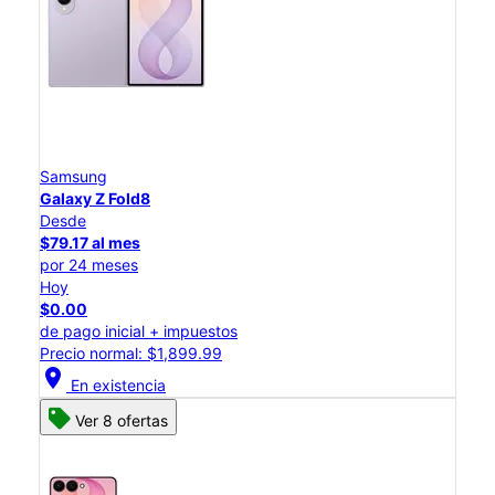
Samsung
Galaxy Z Fold8
Desde
$79.17 al mes
por 24 meses
Hoy
$0.00
de pago inicial + impuestos
Precio normal: $1,899.99
location_on
En existencia
Ver 8 ofertas