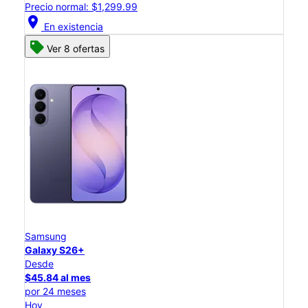
Precio normal: $1,299.99
location_on
En existencia
Ver 8 ofertas
Samsung
Galaxy S26+
Desde
$45.84 al mes
por 24 meses
Hoy