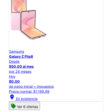
Samsung
Galaxy Z Flip8
Desde
$50.00 al mes
por 24 meses
Hoy
$0.00
de pago inicial + impuestos
Precio normal: $1,199.99
location_on
En existencia
Ver 6 ofertas