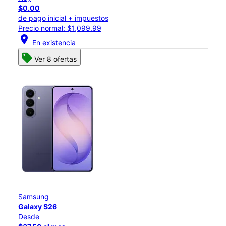
$0.00
de pago inicial + impuestos
Precio normal: $1,099.99
location_on
En existencia
Ver 8 ofertas
Samsung
Galaxy S26
Desde