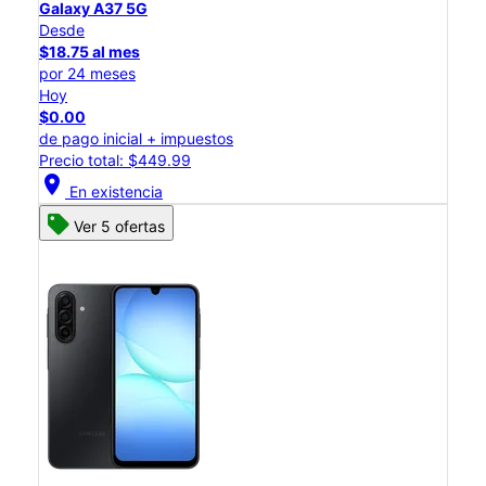
Galaxy A37 5G
Desde
$18.75 al mes
por 24 meses
Hoy
$0.00
de pago inicial + impuestos
Precio total: $449.99
location_on
En existencia
Ver 5 ofertas