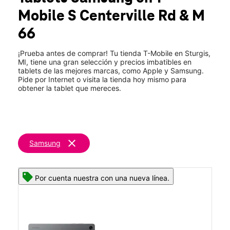
Jue.:
10:00 a.m. a 8:00 p.m.
Mobile
S Centerville Rd & M
Vie.:
10:00 a.m. a 8:00 p.m.
location_on
66
1350 S Centerville Rd Sturgis, MI 49091
¡Prueba antes de comprar! Tu tienda T-Mobile en Sturgis,
MI, tiene una gran selección y precios imbatibles en
tablets de las mejores marcas, como Apple y Samsung.
Pide por Internet o visita la tienda hoy mismo para
obtener la tablet que mereces.
clear
Samsung
Por cuenta nuestra con una nueva línea.