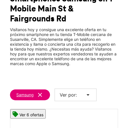
Jue.:
9:00 a.m. a 7:00 p.m.
Mobile
Main St &
Vie.:
9:00 a.m. a 7:00 p.m.
location_on
Fairgrounds Rd
2920 Main St Ste C Susanville, CA 96130
Visítanos hoy y consigue una excelente oferta en tu
próximo smartphone en tu tienda T-Mobile cercana de
Susanville, CA. Simplemente elige un teléfono en
existencia y llama o concierta una cita para recogerlo en
la tienda hoy mismo. ¿Necesitas más ayuda? Visítanos
hoy para que nuestros expertos vendedores te ayuden a
encontrar un excelente teléfono de una de las mejores
marcas como Apple o Samsung.
clear
arrow_drop_down
Ver por:
Samsung
Ver 6 ofertas