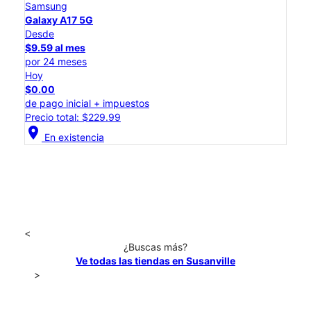
Samsung
Galaxy A17 5G
Desde
$9.59 al mes
por 24 meses
Hoy
$0.00
de pago inicial + impuestos
Precio total: $229.99
location_on
En existencia
<
¿Buscas más?
Ve todas las tiendas en Susanville
>