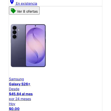
location_on
En existencia
Ver 8 ofertas
Samsung
Galaxy S26+
Desde
$45.84 al mes
por 24 meses
Hoy
$0.00