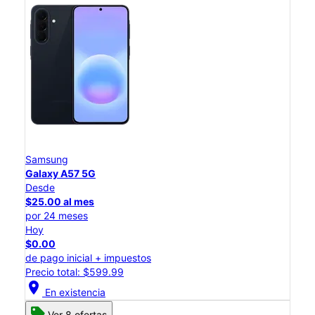
Samsung
Galaxy A57 5G
Desde
$25.00 al mes
por 24 meses
Hoy
$0.00
de pago inicial + impuestos
Precio total: $599.99
location_on
En existencia
Ver 8 ofertas