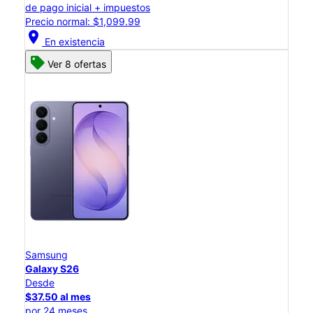
de pago inicial + impuestos
Precio normal: $1,099.99
location_on
En existencia
Ver 8 ofertas
Samsung
Galaxy S26
Desde
$37.50 al mes
por 24 meses