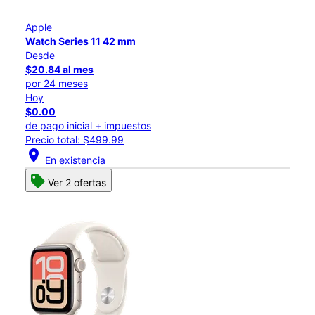
Apple
Watch Series 11 42 mm
Desde
$20.84 al mes
por 24 meses
Hoy
$0.00
de pago inicial + impuestos
Precio total: $499.99
location_on
En existencia
Ver 2 ofertas