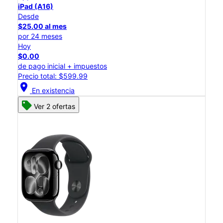
iPad (A16)
Desde
$25.00 al mes
por 24 meses
Hoy
$0.00
de pago inicial + impuestos
Precio total: $599.99
location_on
En existencia
Ver 2 ofertas