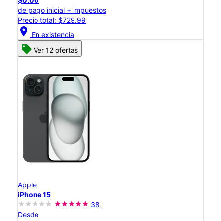
$0.00
de pago inicial + impuestos
Precio total: $729.99
location_on
En existencia
Ver 12 ofertas
Apple
iPhone 15
38
Desde