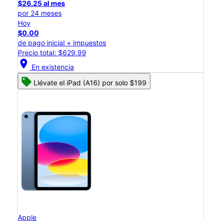
$26.25 al mes
por 24 meses
Hoy
$0.00
de pago inicial + impuestos
Precio total: $629.99
location_on
En existencia
Llévate el iPad (A16) por solo $199
Apple