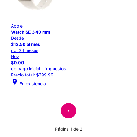
Apple
Watch SE 3 40 mm
Desde
$12.50 al mes
por 24 meses
Hoy
$0.00
de pago inicial + impuestos
Precio total: $299.99
location_on
En existencia
arrow_right
Página 1 de 2