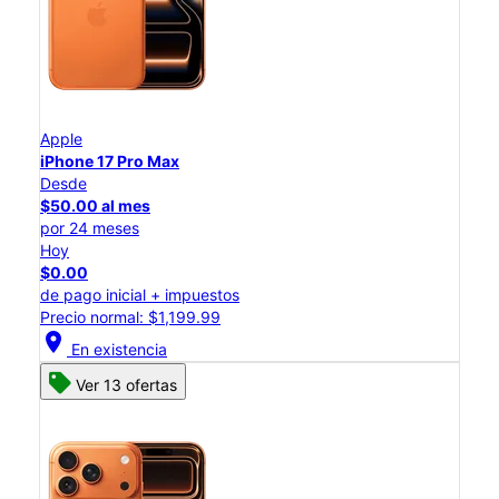
Apple
iPhone 17 Pro Max
Desde
$50.00 al mes
por 24 meses
Hoy
$0.00
de pago inicial + impuestos
Precio normal: $1,199.99
location_on
En existencia
Ver 13 ofertas