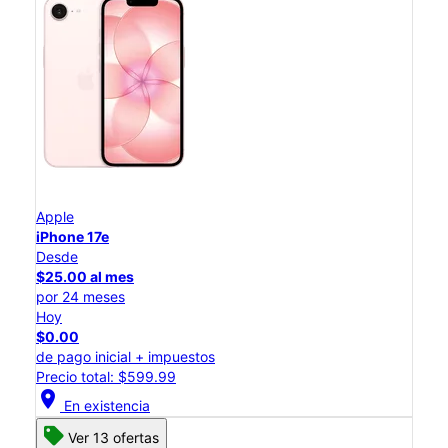
Apple
iPhone 17e
Desde
$25.00 al mes
por 24 meses
Hoy
$0.00
de pago inicial + impuestos
Precio total: $599.99
location_on
En existencia
Ver 13 ofertas