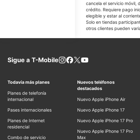
cancela el servicio móvil,
crédito. Requiere pago ini
elegible y estar al corrie
Solo en tiendas participan
otros clientes pueden varia