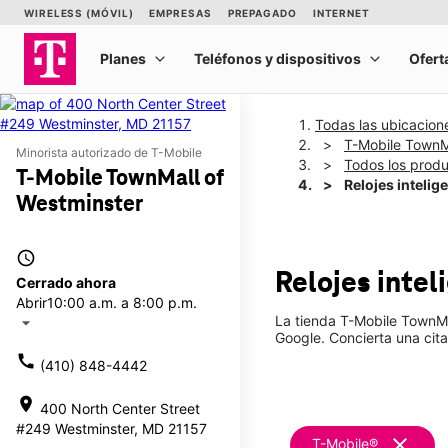
Todas las ubicacion
T-Mobile TownM
Minorista autorizado de T-Mobile
Todos los prod
T-Mobile TownMall of
Relojes intelig
Westminster
access_time
Relojes inte
Cerrado ahora
Abrir
10:00 a.m. a 8:00 p.m.
La tienda T-Mobile TownMa
arrow_drop_down
Google. Concierta una cita
call
(410) 848-4442
location_on
400 North Center Street
#249 Westminster, MD 21157
clear
T-Mobile®