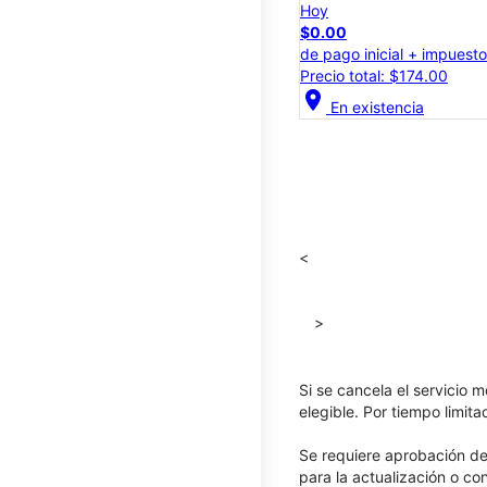
Hoy
$0.00
de pago inicial + impuest
Precio total: $174.00
location_on
En existencia
<
>
Si se cancela el servicio m
elegible. Por tiempo limit
Se requiere aprobación de 
para la actualización o co