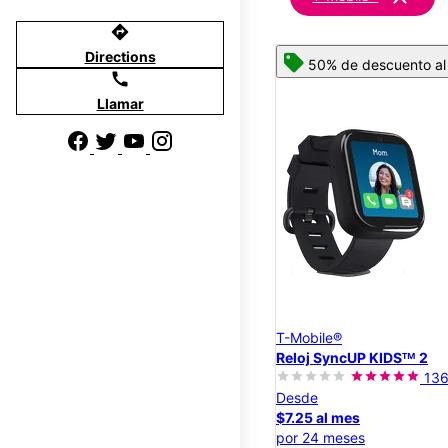
directions
Directions
50% de descuento al 
call
Llamar
T-Mobile®
Reloj SyncUP KIDSᵀᴹ 2
13
Desde
$7.25 al mes
por 24 meses