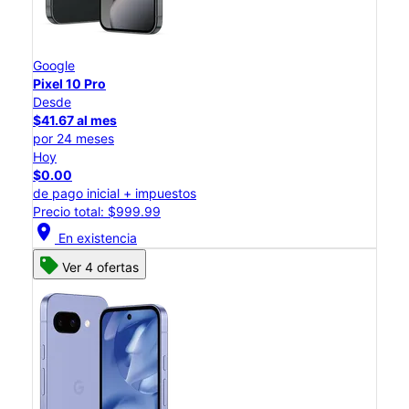
Google
Pixel 10 Pro
Desde
$41.67 al mes
por 24 meses
Hoy
$0.00
de pago inicial + impuestos
Precio total: $999.99
location_on
En existencia
Ver 4 ofertas