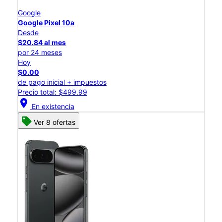
Google
Google Pixel 10a
Desde
$20.84 al mes
por 24 meses
Hoy
$0.00
de pago inicial + impuestos
Precio total: $499.99
location_on
En existencia
Ver 8 ofertas