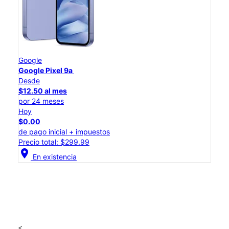
Google
Google Pixel 9a
Desde
$12.50 al mes
por 24 meses
Hoy
$0.00
de pago inicial + impuestos
Precio total: $299.99
location_on
En existencia
<