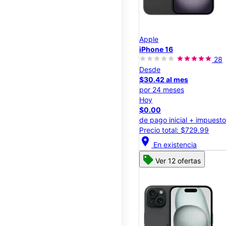
Apple
iPhone 16
28
Desde
$30.42 al mes
por 24 meses
Hoy
$0.00
de pago inicial + impuest
Precio total: $729.99
location_on
En existencia
Ver 12 ofertas