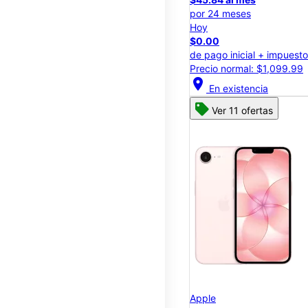
por 24 meses
Hoy
$0.00
de pago inicial + impuest
Precio normal: $1,099.99
location_on
En existencia
Ver 11 ofertas
Apple