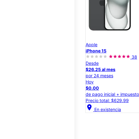
Apple
iPhone 15
38
Desde
$26.25 al mes
por 24 meses
Hoy
$0.00
de pago inicial + impuest
Precio total: $629.99
location_on
En existencia