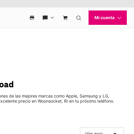
Road
phones de las mejores marcas como Apple, Samsung y LG,
excelente precio en Woonsocket, RI en tu próximo teléfono.
arrow_drop_down
Ver por: