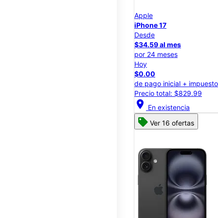
Apple
iPhone 17
Desde
$34.59 al mes
por 24 meses
Hoy
$0.00
de pago inicial + impuest
Precio total: $829.99
location_on
En existencia
Ver 16 ofertas