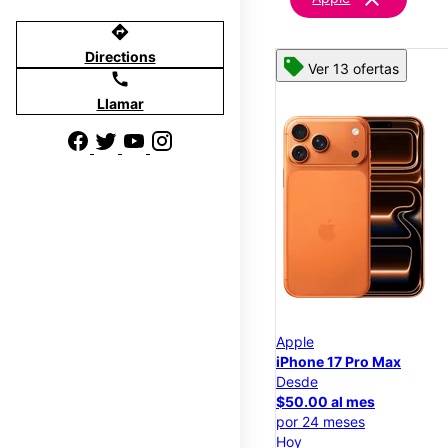
directions
Directions
Ver 13 ofertas
call
Llamar
Apple
iPhone 17 Pro Max
Desde
$50.00 al mes
por 24 meses
Hoy