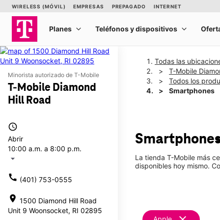
Todas las ubicacion
T-Mobile Diamon
Minorista autorizado de T-Mobile
Todos los prod
T-Mobile Diamond
Smartphones
Hill Road
access_time
Smartphones
Abrir
10:00 a.m. a 8:00 p.m.
La tienda T-Mobile más ce
arrow_drop_down
disponibles hoy mismo. Co
call
(401) 753-0555
location_on
1500 Diamond Hill Road
Unit 9 Woonsocket, RI 02895
clear
Apple