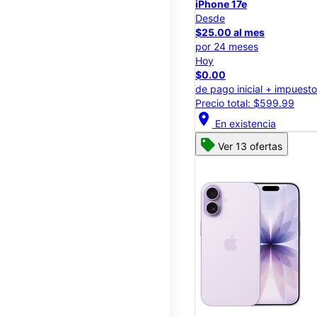
iPhone 17e
Desde
$25.00 al mes
por 24 meses
Hoy
$0.00
de pago inicial + impuest
Precio total: $599.99
location_on
En existencia
Ver 13 ofertas