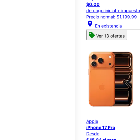
$0.00
de pago inicial + impuest
Precio normal: $1,199.99
location_on
En existencia
Ver 13 ofertas
Apple
iPhone 17 Pro
Desde
$45.84 al mes