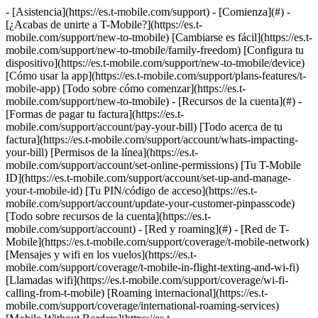
- [Asistencia](https://es.t-mobile.com/support) - [Comienza](#) - [¿Acabas de unirte a T-Mobile?](https://es.t-mobile.com/support/new-to-tmobile) [Cambiarse es fácil](https://es.t-mobile.com/support/new-to-tmobile/family-freedom) [Configura tu dispositivo](https://es.t-mobile.com/support/new-to-tmobile/device) [Cómo usar la app](https://es.t-mobile.com/support/plans-features/t-mobile-app) [Todo sobre cómo comenzar](https://es.t-mobile.com/support/new-to-tmobile) - [Recursos de la cuenta](#) - [Formas de pagar tu factura](https://es.t-mobile.com/support/account/pay-your-bill) [Todo acerca de tu factura](https://es.t-mobile.com/support/account/whats-impacting-your-bill) [Permisos de la línea](https://es.t-mobile.com/support/account/set-online-permissions) [Tu T-Mobile ID](https://es.t-mobile.com/support/account/set-up-and-manage-your-t-mobile-id) [Tu PIN/código de acceso](https://es.t-mobile.com/support/account/update-your-customer-pinpasscode) [Todo sobre recursos de la cuenta](https://es.t-mobile.com/support/account) - [Red y roaming](#) - [Red de T-Mobile](https://es.t-mobile.com/support/coverage/t-mobile-network) [Mensajes y wifi en los vuelos](https://es.t-mobile.com/support/coverage/t-mobile-in-flight-texting-and-wi-fi) [Llamadas wifi](https://es.t-mobile.com/support/coverage/wi-fi-calling-from-t-mobile) [Roaming internacional](https://es.t-mobile.com/support/coverage/international-roaming-services) [Mobile Without Borders](https://es.t-mobile.com/support/coverage/mobile-without-borders) [Todo sobre red y roaming](https://es.t-mobile.com/support/coverage) - [Asistencia de planes](#) - [Encuentra el plan ideal](https://es.t-mobile.com/support/plans-features/find-the-right-plan-for-you) [Netflix por cuenta nuestra](https://es.t-mobile.com/support/plans-features/netflix-on-us) [Planes hotspot](https://es.t-mobile.com/support/plans-features/mobile-internet-plans-for-hotspots) [Correo de voz](https://es.t-mobile.com/support/plans-features/voicemail) [Usa el Hotspot móvil](https://es.t-mobile.com/support/plans-features/smartphone-mobile-hotspot-wi-fi-sharing--tethering) [Todo sobre asistencia de planes](https://es.t-mobile.com/support/plans-features) - [Asistencia de dispositivo](#) - [Tutoriales](https://es.t-mobile.com/support/tutorials) [Resolución de problemas](https://es.t-mobile.com/support/phones-tablets-devices/troubleshooting) [Desbloquear tu dispositivo](https://es.t-mobile.com/support/devices/unlock-your-mobile-wireless-device) [Protege tu dispositivo](https://es.t-mobile.com/support/devices/protectionandlt360andgt-and-device-protection) [Tarjeta SIM e eSIM](https://es.t-mobile.com/support/devices/sim-esim) [Asistencia para dispositivos](https://es.t-mobile.com/support/phones-tablets-devices) - [Asistencia para empresas](#) - [Obtén T-Mobile para Empresas](https://es.t-mobile.com/support/business/new-to-business) [Facturación y pagos](https://es.t-mobile.com/support/business/billing) [Administra tu cuenta](https://es.t-mobile.com/support/business/account) [Pedidos y compras](https://es.t-mobile.com/support/business/orders-shopping) [Regístrate en Account Hub](https://es.t-mobile.com/support/business/account-hub-registration) [Todo sobre asistencia para empresas](https://es.t-mobile.com/support/business) [ASISTENCIA](https://es.t-mobile.com/support) - [Comienza](#) - [¿Acabas de unirte a T-Mobile?](https://es.t-mobile.com/support/new-to-tmobile) - [Cambiarse es fácil](https://es.t-mobile.com/support/new-to-tmobile/family-freedom) - [Configura tu dispositivo](https://es.t-mobile.com/support/new-to-tmobile/device) - [Cómo usar la app](https://es.t-mobile.com/support/plans-features/t-mobile-app) - [Todo sobre cómo comenzar](https://es.t-mobile.com/support/new-to-tmobile) - [Recursos de la cuenta](#) - [Formas de pagar tu factura](https://es.t-mobile.com/support/account/pay-your-bill) - [Todo acerca de tu factura](https://es.t-mobile.com/support/account/whats-impacting-your-bill) - [Permisos de la línea](https://es.t-mobile.com/support/account/set-online-permissions) - [Tu T-Mobile ID](https://es.t-mobile.com/support/account/set-up-and-manage-your-t-mobile-id) - [Tu PIN/código de acceso](https://es.t-mobile.com/support/account/update-your-customer-pinpasscode) - [Todo sobre recursos de la cuenta](https://es.t-mobile.com/support/account) - [Red y roaming](#) - [Red de T-Mobile](https://es.t-mobile.com/support/coverage/t-mobile-network) - [Mensajes y wifi en los vuelos](https://es.t-mobile.com/support/coverage/t-mobile-in-flight-texting-and-wi-fi) - [Llamadas wifi](https://es.t-mobile.com/support/coverage/wi-fi-calling-from-t-mobile) - [Roaming internacional](https://es.t-mobile.com/support/coverage/international-roaming-services) - [Mobile Without Borders](https://es.t-mobile.com/support/coverage/mobile-without-borders) - [Todo sobre red y roaming](https://es.t-mobile.com/support/coverage) - [Asistencia de planes](#) - [Encuentra el plan ideal](https://es.t-mobile.com/support/plans-features/find-the-right-plan-for-you) - [Netflix por cuenta nuestra](https://es.t-mobile.com/support/plans-features/netflix-on-us) - [Planes hotspot](https://es.t-mobile.com/support/plans-features/mobile-internet-plans-for-hotspots) - [Correo de voz](https://es.t-mobile.com/support/plans-features/voicemail) - [Usa el Hotspot móvil](https://es.t-mobile.com/support/plans-features/smartphone-mobile-hotspot-wi-fi-sharing--tethering) - [Todo sobre asistencia de planes](https://es.t-mobile.com/support/plans-features) - [Asistencia de dispositivo](#) - [Tutoriales](https://es.t-mobile.com/support/tutorials) - [Resolución de problemas](https://es.t-mobile.com/support/phones-tablets-devices/troubleshooting) - [Desbloquear tu dispositivo](https://es.t-mobile.com/support/devices/unlock-your-mobile-wireless-device) - [Protege tu dispositivo](https://es.t-mobile.com/support/devices/protectionandlt360andgt-and-device-protection) - [Tarjeta SIM e eSIM](https://es.t-mobile.com/support/devices/sim-esim) - [Asistencia para dispositivos](https://es.t-mobile.com/support/phones-tablets-devices) - [Asistencia para empresas](#) - [Obtén T-Mobile para Empresas](https://es.t-mobile.com/support/business/new-to-business) - [Facturación y pagos](https://es.t-mobile.com/support/business/billing) - [Administra tu cuenta](https://es.t-mobile.com/support/business/account) - [Pedidos y compras](https://es.t-mobile.com/support/business/orders-shopping) - [Regístrate en Account Hub](https://es.t-mobile.com/support/business/account-hub-registration) - [Todo sobre asistencia para empresas](https://es.t-mobile.com/support/business) [Asistencia](https://es.t-mobile.com/support/) [Cuenta](https://es.t-mobile.com/support/community/account) # Persona responsable de la facturación y usuarios autorizados - Consumidor 0 Added! [](https://es.t-mobile.com) ### Administrar enlaces Haz clic en cualquier [available links](https://es.t-mobile.com) to add. Haz clic en cualquier [added links](https://es.t-mobile.com) to remove. Enlaces con [no highlight](https://es.t-mobile.com) can't be sent. Listo (0 Links) Si eres la persona designada como responsable de pagar tu factura de T-Mobile como titular de la cuenta, eres la persona responsable de la facturación, también conocida como BRP. Como BRP, puedes asignar usuarios autorizados en la cuenta. Si eres cliente del servicio prepagado, consulta [Opciones de autoservicio para servicio prepagado](https://es.t-mobile.com/support/account/prepaid-self-service-options). ## En esta página: - [¿Quién es la persona responsable de la facturación (BRP)?](https://es.t-mobile.com#steps1) - [¿Qué es un usuario autorizado?](https://es.t-mobile.com#steps2) - [Agregar o eliminar usuarios autorizados](https://es.t-mobile.com#steps3) ## [](https://es.t-mobile.com)¿Quién es la persona responsable de la facturación (BRP)? La firma de la BRP se incluye en el contrato de servicio y es la persona financieramente responsable de la cuenta. Una cuenta solo puede tener una BRP que debe ser mayor de 18 años (mayor de 21 en Puerto Rico). ### Permisos Solo la BRP puede hacer lo siguiente: - Solicitudes de conversión de tipo de cuenta - Agregar o eliminar usuarios autorizados - Cambiar el ciclo de facturación - Actualizar el nombre de facturación - Cancelar o reanudar líneas canceladas - Solicitudes de cambio de responsabilidad - Compras de dispositivos nuevos o actualizaciones mediante un EIP dentro de los primeros siete días tras la activación de la cuenta. Obtén más información acerca de los [planes de pago de dispositivos](https://es.t-mobile.com/support/account/buy-a-t-mobile-device). - Administrar el PIN/Código de acceso - Agregar o actualizar el Titular principal de la cuenta (PAH): - El PAH tiene acceso total a las opciones de administración de la cuenta mediante la [app T-Life](https://es.t-mobile.com/support/plans-features/t-life) y por Internet en [es.T-Mobile.com](https://es.account.t-mobile.com/signin/v2/) - Puede establecer acceso y permisos para otras líneas y ver la actividad de la cuenta. - Para obtener más información acerca del PAH, consulta [Configurar y administrar tu ID de T-Mobile](https://es.t-mobile.com/support/account/set-up-and-manage-your-t-mobile-id) y [Configurar permisos de línea](https://es.t-mobile.com/support/account/set-online-permissions) ## [](https://es.t-mobile.com)¿Qué es un usuario autorizado? Los usuarios autorizados pueden hacer cambios en una cuenta que podrían generar cargos en tu factura, sin autorización previa de la BRP. Solo la BRP y los usuarios autorizados de cuentas comerciales y guberna