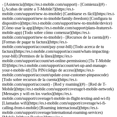
- [Asistencia](https://es.t-mobile.com/support) - [Comienza](#) - [¿Acabas de unirte a T-Mobile?](https://es.t-mobile.com/support/new-to-tmobile) [Cambiarse es fácil](https://es.t-mobile.com/support/new-to-tmobile/family-freedom) [Configura tu dispositivo](https://es.t-mobile.com/support/new-to-tmobile/device) [Cómo usar la app](https://es.t-mobile.com/support/plans-features/t-mobile-app) [Todo sobre cómo comenzar](https://es.t-mobile.com/support/new-to-tmobile) - [Recursos de la cuenta](#) - [Formas de pagar tu factura](https://es.t-mobile.com/support/account/pay-your-bill) [Todo acerca de tu factura](https://es.t-mobile.com/support/account/whats-impacting-your-bill) [Permisos de la línea](https://es.t-mobile.com/support/account/set-online-permissions) [Tu T-Mobile ID](https://es.t-mobile.com/support/account/set-up-and-manage-your-t-mobile-id) [Tu PIN/código de acceso](https://es.t-mobile.com/support/account/update-your-customer-pinpasscode) [Todo sobre recursos de la cuenta](https://es.t-mobile.com/support/account) - [Red y roaming](#) - [Red de T-Mobile](https://es.t-mobile.com/support/coverage/t-mobile-network) [Mensajes y wifi en los vuelos](https://es.t-mobile.com/support/coverage/t-mobile-in-flight-texting-and-wi-fi) [Llamadas wifi](https://es.t-mobile.com/support/coverage/wi-fi-calling-from-t-mobile) [Roaming internacional](https://es.t-mobile.com/support/coverage/international-roaming-services) [Mobile Without Borders](https://es.t-mobile.com/support/coverage/mobile-without-borders) [Todo sobre red y roaming](https://es.t-mobile.com/support/coverage) - [Asistencia de planes](#) - [Encuentra el plan ideal](https://es.t-mobile.com/support/plans-features/find-the-right-plan-for-you) [Netflix por cuenta nuestra](https://es.t-mobile.com/support/plans-features/netflix-on-us) [Planes hotspot](https://es.t-mobile.com/support/plans-features/mobile-internet-plans-for-hotspots) [Correo de voz](https://es.t-mobile.com/support/plans-features/voicemail) [Usa el Hotspot móvil](https://es.t-mobile.com/support/plans-features/smartphone-mobile-hotspot-wi-fi-sharing--tethering) [Todo sobre asistencia de planes](https://es.t-mobile.com/support/plans-features) - [Asistencia de dispositivo](#) - [Tutoriales](https://es.t-mobile.com/support/tutorials) [Resolución de problemas](https://es.t-mobile.com/support/phones-tablets-devices/troubleshooting) [Desbloquear tu dispositivo](https://es.t-mobile.com/support/devices/unlock-your-mobile-wireless-device) [Protege tu dispositivo](https://es.t-mobile.com/support/devices/protectionandlt360andgt-and-device-protection) [Tarjeta SIM e eSIM](https://es.t-mobile.com/support/devices/sim-esim) [Asistencia para dispositivos](https://es.t-mobile.com/support/phones-tablets-devices) - [Asistencia para empresas](#) - [Obtén T-Mobile para Empresas](https://es.t-mobile.com/support/business/new-to-business) [Facturación y pagos](https://es.t-mobile.com/support/business/billing) [Administra tu cuenta](https://es.t-mobile.com/support/business/account) [Pedidos y compras](https://es.t-mobile.com/support/business/orders-shopping) [Regístrate en Account Hub](https://es.t-mobile.com/support/business/account-hub-registration) [Todo sobre asistencia para empresas](https://es.t-mobile.com/support/business) [ASISTENCIA](https://es.t-mobile.com/support) - [Comienza](#) - [¿Acabas de unirte a T-Mobile?](https://es.t-mobile.com/support/new-to-tmobile) - [Cambiarse es fácil](https://es.t-mobile.com/support/new-to-tmobile/family-freedom) - [Configura tu dispositivo](https://es.t-mobile.com/support/new-to-tmobile/device) - [Cómo usar la app](https://es.t-mobile.com/support/plans-features/t-mobile-app) - [Todo sobre cómo comenzar](https://es.t-mobile.com/support/new-to-tmobile) - [Recursos de la cuenta](#) - [Formas de pagar tu factura](https://es.t-mobile.com/support/account/pay-your-bill) - [Todo acerca de tu factura](https://es.t-mobile.com/support/account/whats-impacting-your-bill) - [Permisos de la línea](https://es.t-mobile.com/support/account/set-online-permissions) - [Tu T-Mobile ID](https://es.t-mobile.com/support/account/set-up-and-manage-your-t-mobile-id) - [Tu PIN/código de acceso](https://es.t-mobile.com/support/account/update-your-customer-pinpasscode) - [Todo sobre recursos de la cuenta](https://es.t-mobile.com/support/account) - [Red y roaming](#) - [Red de T-Mobile](https://es.t-mobile.com/support/coverage/t-mobile-network) - [Mensajes y wifi en los vuelos](https://es.t-mobile.com/support/coverage/t-mobile-in-flight-texting-and-wi-fi) - [Llamadas wifi](https://es.t-mobile.com/support/coverage/wi-fi-calling-from-t-mobile) - [Roaming internacional](https://es.t-mobile.com/support/coverage/international-roaming-services) - [Mobile Without Borders](https://es.t-mobile.com/support/coverage/mobile-without-borders) - [Todo sobre red y roaming](https://es.t-mobile.com/support/coverage) - [Asistencia de planes](#) - [Encuentra el plan ideal](https://es.t-mobile.com/support/plans-features/find-the-right-plan-for-you) - [Netflix por cuenta nuestra](https://es.t-mobile.com/support/plans-features/netflix-on-us) - [Planes hotspot](https://es.t-mobile.com/support/plans-features/mobile-internet-plans-for-hotspots) - [Correo de voz](https://es.t-mobile.com/support/plans-features/voicemail) - [Usa el Hotspot móvil](https://es.t-mobile.com/support/plans-features/smartphone-mobile-hotspot-wi-fi-sharing--tethering) - [Todo sobre asistencia de planes](https://es.t-mobile.com/support/plans-features) - [Asistencia de dispositivo](#) - [Tutoriales](https://es.t-mobile.com/support/tutorials) - [Resolución de problemas](https://es.t-mobile.com/support/phones-tablets-devices/troubleshooting) - [Desbloquear tu dispositivo](https://es.t-mobile.com/support/devices/unlock-your-mobile-wireless-device) - [Protege tu dispositivo](https://es.t-mobile.com/support/devices/protectionandlt360andgt-and-device-protection) - [Tarjeta SIM e eSIM](https://es.t-mobile.com/support/devices/sim-esim) - [Asistencia para dispositivos](https://es.t-mobile.com/support/phones-tablets-devices) - [Asistencia para empresas](#) - [Obtén T-Mobile para Empresas](https://es.t-mobile.com/support/business/new-to-business) - [Facturación y pagos](https://es.t-mobile.com/support/business/billing) - [Administra tu cuenta](https://es.t-mobile.com/support/business/account) - [Pedidos y compras](https://es.t-mobile.com/support/business/orders-shopping) - [Regístrate en Account Hub](https://es.t-mobile.com/support/business/account-hub-registration) - [Todo sobre asistencia para empresas](https://es.t-mobile.com/support/business) [Asistencia](https://es.t-mobile.com/support/) [T-Mobile Para Empresas](https://es.t-mobile.com/support/community/business) # Administrar servicios: Account Hub 0 Added! [](https://es.t-mobile.com) ### Administrar enlaces Haz clic en cualquier [available links](https://es.t-mobile.com) to add. Haz clic en cualquier [added links](https://es.t-mobile.com) to remove. Enlaces con [no highlight](https://es.t-mobile.com) can't be sent. Listo (0 Links) Usa estos pasos de Account Hub para hacer cambios en el servicio de tu cuenta de T-Mobile Para Empresas. ## En esta página: - [Cambiar servicios](https://es.t-mobile.com#change) - [Bloquear y desbloquear servicios internacionales](https://es.t-mobile.com#international) - [Implementación automática y Habilitar Facturación a BAN](https://es.t-mobile.com#deploy) - [Activar o desactivar la protección de SIM](https://es.t-mobile.com#SIM) - [Activar o desactivar la protección de transferencia](https://es.t-mobile.com#port) ## [](https://es.t-mobile.com)Cambiar servicios 1. Ingresa a [Account Hub](https://es.t-mobile.com/business/accounthub) y ve a __Manage Accounts (administrar cuentas)__ para seleccionar la cuenta deseada si tienes varias. 2. En la pestaña Administrar líneas, selecciona los tres puntos correspondientes a la línea deseada y selecciona __Cambiar servicio__. Aparece la ventana Cambiar servicios. 3. Selecciona o anula la selección de los servicios activos que te gustaría agregar o eliminar. Selecciona __Review changes (revisar cambios)__. 4. Revisa los cambios y selecciona la casilla de verificación para aceptar los Términos y condiciones. 5. Selecciona __Submit changes (enviar cambios)__ y recibirás un número de transacción, que se puede ver en la página Historial de transacciones. ## [](https://es.t-mobile.com)Bloquear y desbloquear servicios internacionales 1. Ingresa a [Account Hub](https://es.t-mobile.com/business/accounthub) y ve a __Manage Accounts (administrar cuentas)__ para seleccionar la cuenta deseada si tienes varias. 2. Desde la pestaña Administrar líneas, selecciona la línea en la que deseas cambiar el servicio y luego selecciona el número. 3. Dentro de la pestaña Planes y servicios, selecciona la opción de activar/desactivar para Bloquear llamadas internacionales desde los EE. UU. o Bloquear datos en roaming internacional. 4. Selecciona __Confirmar__ para enviar tus cambios. ## [](https://es.t-mobile.com)Implementación automática y Habilitar Facturación a BAN Usa estos pasos para que los Usuarios Autorizados puedan habilitar o Bloquear la Implementación automática o habilitar la facturación al BAN al nivel de la línea. 1. [Ingresa a Account Hub](https://nam02.safelinks.protection.outlook.com/). 2. Ve a __Administrar cuentas__. Si tienes varias cuentas, selecciona la cuenta deseada. 3. Desde la pestaña Administrar líneas, selecciona la línea en la que deseas cambiar el servicio y luego selecciona el número. 4. En la pestaña Planes y servicios, selecc