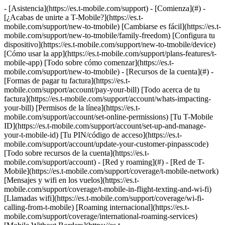
- [Asistencia](https://es.t-mobile.com/support) - [Comienza](#) - [¿Acabas de unirte a T-Mobile?](https://es.t-mobile.com/support/new-to-tmobile) [Cambiarse es fácil](https://es.t-mobile.com/support/new-to-tmobile/family-freedom) [Configura tu dispositivo](https://es.t-mobile.com/support/new-to-tmobile/device) [Cómo usar la app](https://es.t-mobile.com/support/plans-features/t-mobile-app) [Todo sobre cómo comenzar](https://es.t-mobile.com/support/new-to-tmobile) - [Recursos de la cuenta](#) - [Formas de pagar tu factura](https://es.t-mobile.com/support/account/pay-your-bill) [Todo acerca de tu factura](https://es.t-mobile.com/support/account/whats-impacting-your-bill) [Permisos de la línea](https://es.t-mobile.com/support/account/set-online-permissions) [Tu T-Mobile ID](https://es.t-mobile.com/support/account/set-up-and-manage-your-t-mobile-id) [Tu PIN/código de acceso](https://es.t-mobile.com/support/account/update-your-customer-pinpasscode) [Todo sobre recursos de la cuenta](https://es.t-mobile.com/support/account) - [Red y roaming](#) - [Red de T-Mobile](https://es.t-mobile.com/support/coverage/t-mobile-network) [Mensajes y wifi en los vuelos](https://es.t-mobile.com/support/coverage/t-mobile-in-flight-texting-and-wi-fi) [Llamadas wifi](https://es.t-mobile.com/support/coverage/wi-fi-calling-from-t-mobile) [Roaming internacional](https://es.t-mobile.com/support/coverage/international-roaming-services) [Mobile Without Borders](https://es.t-mobile.com/support/coverage/mobile-without-borders) [Todo sobre red y roaming](https://es.t-mobile.com/support/coverage) - [Asistencia de planes](#) - [Encuentra el plan ideal](https://es.t-mobile.com/support/plans-features/find-the-right-plan-for-you) [Netflix por cuenta nuestra](https://es.t-mobile.com/support/plans-features/netflix-on-us) [Planes hotspot](https://es.t-mobile.com/support/plans-features/mobile-internet-plans-for-hotspots) [Correo de voz](https://es.t-mobile.com/support/plans-features/voicemail) [Usa el Hotspot móvil](https://es.t-mobile.com/support/plans-features/smartphone-mobile-hotspot-wi-fi-sharing--tethering) [Todo sobre asistencia de planes](https://es.t-mobile.com/support/plans-features) - [Asistencia de dispositivo](#) - [Tutoriales](https://es.t-mobile.com/support/tutorials) [Resolución de problemas](https://es.t-mobile.com/support/phones-tablets-devices/troubleshooting) [Desbloquear tu dispositivo](https://es.t-mobile.com/support/devices/unlock-your-mobile-wireless-device) [Protege tu dispositivo](https://es.t-mobile.com/support/devices/protectionandlt360andgt-and-device-protection) [Tarjeta SIM e eSIM](https://es.t-mobile.com/support/devices/sim-esim) [Asistencia para dispositivos](https://es.t-mobile.com/support/phones-tablets-devices) - [Asistencia para empresas](#) - [Obtén T-Mobile para Empresas](https://es.t-mobile.com/support/business/new-to-business) [Facturación y pagos](https://es.t-mobile.com/support/business/billing) [Administra tu cuenta](https://es.t-mobile.com/support/business/account) [Pedidos y compras](https://es.t-mobile.com/support/business/orders-shopping) [Regístrate en Account Hub](https://es.t-mobile.com/support/business/account-hub-registration) [Todo sobre asistencia para empresas](https://es.t-mobile.com/support/business) [ASISTENCIA](https://es.t-mobile.com/support) - [Comienza](#) - [¿Acabas de unirte a T-Mobile?](https://es.t-mobile.com/support/new-to-tmobile) - [Cambiarse es fácil](https://es.t-mobile.com/support/new-to-tmobile/family-freedom) - [Configura tu dispositivo](https://es.t-mobile.com/support/new-to-tmobile/device) - [Cómo usar la app](https://es.t-mobile.com/support/plans-features/t-mobile-app) - [Todo sobre cómo comenzar](https://es.t-mobile.com/support/new-to-tmobile) - [Recursos de la cuenta](#) - [Formas de pagar tu factura](https://es.t-mobile.com/support/account/pay-your-bill) - [Todo acerca de tu factura](https://es.t-mobile.com/support/account/whats-impacting-your-bill) - [Permisos de la línea](https://es.t-mobile.com/support/account/set-online-permissions) - [Tu T-Mobile ID](https://es.t-mobile.com/support/account/set-up-and-manage-your-t-mobile-id) - [Tu PIN/código de acceso](https://es.t-mobile.com/support/account/update-your-customer-pinpasscode) - [Todo sobre recursos de la cuenta](https://es.t-mobile.com/support/account) - [Red y roaming](#) - [Red de T-Mobile](https://es.t-mobile.com/support/coverage/t-mobile-network) - [Mensajes y wifi en los vuelos](https://es.t-mobile.com/support/coverage/t-mobile-in-flight-texting-and-wi-fi) - [Llamadas wifi](https://es.t-mobile.com/support/coverage/wi-fi-calling-from-t-mobile) - [Roaming internacional](https://es.t-mobile.com/support/coverage/international-roaming-services) - [Mobile Without Borders](https://es.t-mobile.com/support/coverage/mobile-without-borders) - [Todo sobre red y roaming](https://es.t-mobile.com/support/coverage) - [Asistencia de planes](#) - [Encuentra el plan ideal](https://es.t-mobile.com/support/plans-features/find-the-right-plan-for-you) - [Netflix por cuenta nuestra](https://es.t-mobile.com/support/plans-features/netflix-on-us) - [Planes hotspot](https://es.t-mobile.com/support/plans-features/mobile-internet-plans-for-hotspots) - [Correo de voz](https://es.t-mobile.com/support/plans-features/voicemail) - [Usa el Hotspot móvil](https://es.t-mobile.com/support/plans-features/smartphone-mobile-hotspot-wi-fi-sharing--tethering) - [Todo sobre asistencia de planes](https://es.t-mobile.com/support/plans-features) - [Asistencia de dispositivo](#) - [Tutoriales](https://es.t-mobile.com/support/tutorials) - [Resolución de problemas](https://es.t-mobile.com/support/phones-tablets-devices/troubleshooting) - [Desbloquear tu dispositivo](https://es.t-mobile.com/support/devices/unlock-your-mobile-wireless-device) - [Protege tu dispositivo](https://es.t-mobile.com/support/devices/protectionandlt360andgt-and-device-protection) - [Tarjeta SIM e eSIM](https://es.t-mobile.com/support/devices/sim-esim) - [Asistencia para dispositivos](https://es.t-mobile.com/support/phones-tablets-devices) - [Asistencia para empresas](#) - [Obtén T-Mobile para Empresas](https://es.t-mobile.com/support/business/new-to-business) - [Facturación y pagos](https://es.t-mobile.com/support/business/billing) - [Administra tu cuenta](https://es.t-mobile.com/support/business/account) - [Pedidos y compras](https://es.t-mobile.com/support/business/orders-shopping) - [Regístrate en Account Hub](https://es.t-mobile.com/support/business/account-hub-registration) - [Todo sobre asistencia para empresas](https://es.t-mobile.com/support/business) [Asistencia](https://es.t-mobile.com/support/) [T-Mobile Para Empresas](https://es.t-mobile.com/support/community/business) # Compras en Account Hub 0 Added! [](https://es.t-mobile.com) ### Administrar enlaces Haz clic en cualquier [available links](https://es.t-mobile.com) to add. Haz clic en cualquier [added links](https://es.t-mobile.com) to remove. Enlaces con [no highlight](https://es.t-mobile.com) can't be sent. Listo (0 Links) Account Hub es un portal de administración en línea de cuentas de clientes. Sigue los pasos de esta página para obtener ayuda para compras. Si se selecciona una cuenta suspendida, aparecerá un mensaje que te avisa que la cuenta está suspendida y que la compra solo está disponible para cuentas activas. ## En esta página: - [Aviso de la Propuesta 65 de California](https://es.t-mobile.com#heading1) - [Ver catálogo](https://es.t-mobile.com#heading2) - [Agregar una línea a una cuenta existente](https://es.t-mobile.com#heading3) - [Actualizar un dispositivo](https://es.t-mobile.com#heading4) - [Realizar un pedido duplicado](https://es.t-mobile.com#heading5) ## [](https://es.t-mobile.com)Aviso de la Propuesta 65 de California El estado de California aprobó una ley conocida como Propuesta 65. La ley incluye una lista de sustancias químicas que el estado de California supone que causan cáncer y/o daños reproductivos. La ley requiere que cualquier compañía que venda algún producto que contenga una o más de estas sustancias químicas conocidas a compradores o personas que usen estos productos en California reciba una advertencia antes de la compra. - En Account Hub, se muestra una advertencia de la Propuesta 65 en la sección Funciones de la página Detalles del producto para todos los dispositivos y accesorios. - Selecciona __Learn more (más información)__ en la advertencia para ver el texto completo. También hay un enlace a [http://www.p65warnings.ca.gov/](http://www.p65warnings.ca.gov/) en la advertencia, que se abre en una nueva pestaña del navegador al seleccionarlo. - Aunque la ley de la Propuesta 65 solo requiere que los clientes de California vean la advertencia, los usuarios de cualquier estado o territorio de los EE. UU. que usen Account Hub pueden verla. ## [](https://es.t-mobile.com)Ver catálogo - Los dispositivos están ordenados por su popularidad. Filtra por Fabricantes para acotar los resultados (se pueden seleccionar varias opciones). - Todos los artículos seleccionados aparecerán en la cadena de búsqueda. Selecciona la __X__ junto a la selección para quitarla o selecciona __Borrar todo__ para quitar todos los filtros. - Ordena por Más nuevo, Más alto a más bajo y Más bajo a más alto. ## [](https://es.t-mobile.com)Agregar una línea a una cuenta existente 01. [Ingresa a Account Hub](https://es.t-mobile.com/business/accounthub). 02. Ve a __Administrar cuentas__. 03. Desde la pestaña Administrar líneas, selecciona el botón __Agregar una línea__ para la cuenta a la que se agregará la lín