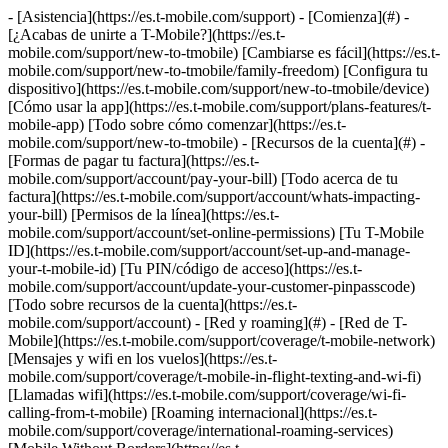
- [Asistencia](https://es.t-mobile.com/support) - [Comienza](#) - [¿Acabas de unirte a T-Mobile?](https://es.t-mobile.com/support/new-to-tmobile) [Cambiarse es fácil](https://es.t-mobile.com/support/new-to-tmobile/family-freedom) [Configura tu dispositivo](https://es.t-mobile.com/support/new-to-tmobile/device) [Cómo usar la app](https://es.t-mobile.com/support/plans-features/t-mobile-app) [Todo sobre cómo comenzar](https://es.t-mobile.com/support/new-to-tmobile) - [Recursos de la cuenta](#) - [Formas de pagar tu factura](https://es.t-mobile.com/support/account/pay-your-bill) [Todo acerca de tu factura](https://es.t-mobile.com/support/account/whats-impacting-your-bill) [Permisos de la línea](https://es.t-mobile.com/support/account/set-online-permissions) [Tu T-Mobile ID](https://es.t-mobile.com/support/account/set-up-and-manage-your-t-mobile-id) [Tu PIN/código de acceso](https://es.t-mobile.com/support/account/update-your-customer-pinpasscode) [Todo sobre recursos de la cuenta](https://es.t-mobile.com/support/account) - [Red y roaming](#) - [Red de T-Mobile](https://es.t-mobile.com/support/coverage/t-mobile-network) [Mensajes y wifi en los vuelos](https://es.t-mobile.com/support/coverage/t-mobile-in-flight-texting-and-wi-fi) [Llamadas wifi](https://es.t-mobile.com/support/coverage/wi-fi-calling-from-t-mobile) [Roaming internacional](https://es.t-mobile.com/support/coverage/international-roaming-services) [Mobile Without Borders](https://es.t-mobile.com/support/coverage/mobile-without-borders) [Todo sobre red y roaming](https://es.t-mobile.com/support/coverage) - [Asistencia de planes](#) - [Encuentra el plan ideal](https://es.t-mobile.com/support/plans-features/find-the-right-plan-for-you) [Netflix por cuenta nuestra](https://es.t-mobile.com/support/plans-features/netflix-on-us) [Planes hotspot](https://es.t-mobile.com/support/plans-features/mobile-internet-plans-for-hotspots) [Correo de voz](https://es.t-mobile.com/support/plans-features/voicemail) [Usa el Hotspot móvil](https://es.t-mobile.com/support/plans-features/smartphone-mobile-hotspot-wi-fi-sharing--tethering) [Todo sobre asistencia de planes](https://es.t-mobile.com/support/plans-features) - [Asistencia de dispositivo](#) - [Tutoriales](https://es.t-mobile.com/support/tutorials) [Resolución de problemas](https://es.t-mobile.com/support/phones-tablets-devices/troubleshooting) [Desbloquear tu dispositivo](https://es.t-mobile.com/support/devices/unlock-your-mobile-wireless-device) [Protege tu dispositivo](https://es.t-mobile.com/support/devices/protectionandlt360andgt-and-device-protection) [Tarjeta SIM e eSIM](https://es.t-mobile.com/support/devices/sim-esim) [Asistencia para dispositivos](https://es.t-mobile.com/support/phones-tablets-devices) - [Asistencia para empresas](#) - [Obtén T-Mobile para Empresas](https://es.t-mobile.com/support/business/new-to-business) [Facturación y pagos](https://es.t-mobile.com/support/business/billing) [Administra tu cuenta](https://es.t-mobile.com/support/business/account) [Pedidos y compras](https://es.t-mobile.com/support/business/orders-shopping) [Regístrate en Account Hub](https://es.t-mobile.com/support/business/account-hub-registration) [Todo sobre asistencia para empresas](https://es.t-mobile.com/support/business) [ASISTENCIA](https://es.t-mobile.com/support) - [Comienza](#) - [¿Acabas de unirte a T-Mobile?](https://es.t-mobile.com/support/new-to-tmobile) - [Cambiarse es fácil](https://es.t-mobile.com/support/new-to-tmobile/family-freedom) - [Configura tu dispositivo](https://es.t-mobile.com/support/new-to-tmobile/device) - [Cómo usar la app](https://es.t-mobile.com/support/plans-features/t-mobile-app) - [Todo sobre cómo comenzar](https://es.t-mobile.com/support/new-to-tmobile) - [Recursos de la cuenta](#) - [Formas de pagar tu factura](https://es.t-mobile.com/support/account/pay-your-bill) - [Todo acerca de tu factura](https://es.t-mobile.com/support/account/whats-impacting-your-bill) - [Permisos de la línea](https://es.t-mobile.com/support/account/set-online-permissions) - [Tu T-Mobile ID](https://es.t-mobile.com/support/account/set-up-and-manage-your-t-mobile-id) - [Tu PIN/código de acceso](https://es.t-mobile.com/support/account/update-your-customer-pinpasscode) - [Todo sobre recursos de la cuenta](https://es.t-mobile.com/support/account) - [Red y roaming](#) - [Red de T-Mobile](https://es.t-mobile.com/support/coverage/t-mobile-network) - [Mensajes y wifi en los vuelos](https://es.t-mobile.com/support/coverage/t-mobile-in-flight-texting-and-wi-fi) - [Llamadas wifi](https://es.t-mobile.com/support/coverage/wi-fi-calling-from-t-mobile) - [Roaming internacional](https://es.t-mobile.com/support/coverage/international-roaming-services) - [Mobile Without Borders](https://es.t-mobile.com/support/coverage/mobile-without-borders) - [Todo sobre red y roaming](https://es.t-mobile.com/support/coverage) - [Asistencia de planes](#) - [Encuentra el plan ideal](https://es.t-mobile.com/support/plans-features/find-the-right-plan-for-you) - [Netflix por cuenta nuestra](https://es.t-mobile.com/support/plans-features/netflix-on-us) - [Planes hotspot](https://es.t-mobile.com/support/plans-features/mobile-internet-plans-for-hotspots) - [Correo de voz](https://es.t-mobile.com/support/plans-features/voicemail) - [Usa el Hotspot móvil](https://es.t-mobile.com/support/plans-features/smartphone-mobile-hotspot-wi-fi-sharing--tethering) - [Todo sobre asistencia de planes](https://es.t-mobile.com/support/plans-features) - [Asistencia de dispositivo](#) - [Tutoriales](https://es.t-mobile.com/support/tutorials) - [Resolución de problemas](https://es.t-mobile.com/support/phones-tablets-devices/troubleshooting) - [Desbloquear tu dispositivo](https://es.t-mobile.com/support/devices/unlock-your-mobile-wireless-device) - [Protege tu dispositivo](https://es.t-mobile.com/support/devices/protectionandlt360andgt-and-device-protection) - [Tarjeta SIM e eSIM](https://es.t-mobile.com/support/devices/sim-esim) - [Asistencia para dispositivos](https://es.t-mobile.com/support/phones-tablets-devices) - [Asistencia para empresas](#) - [Obtén T-Mobile para Empresas](https://es.t-mobile.com/support/business/new-to-business) - [Facturación y pagos](https://es.t-mobile.com/support/business/billing) - [Administra tu cuenta](https://es.t-mobile.com/support/business/account) - [Pedidos y compras](https://es.t-mobile.com/support/business/orders-shopping) - [Regístrate en Account Hub](https://es.t-mobile.com/support/business/account-hub-registration) - [Todo sobre asistencia para empresas](https://es.t-mobile.com/support/business) [Asistencia](https://es.t-mobile.com/support/) [T-Mobile Para Empresas](https://es.t-mobile.com/support/community/business) # Gestión de la tarjeta SIM del Centro de control 0 Added! [](https://es.t-mobile.com) ### Administrar enlaces Haz clic en cualquier [available links](https://es.t-mobile.com) to add. Haz clic en cualquier [added links](https://es.t-mobile.com) to remove. Enlaces con [no highlight](https://es.t-mobile.com) can't be sent. Listo (0 Links) Gestiona tu suscripción al Centro de control, las sesiones de tus dispositivos, el uso de datos y ejecuta diagnósticos de la tarjeta SIM. __En esta página:__ - [Administrar SIM](https://es.t-mobile.com#heading1) - [Estados de SIM](https://es.t-mobile.com#heading2) - [Actualizaciones de lotes de procesamiento](https://es.t-mobile.com#heading3) ### [](https://es.t-mobile.com)Administrar SIM 1. ​​​​​​​Inicia sesión en el [Centro de control](https://t-mobile-business-iot.jasper.com/provision/samlconfig/initiate/alias/T-MobileforBusiness_self_serve) y selecciona __Dispositivos__. 2. Elige __Lista de dispositivos__. 3. Ordena las columnas según la vista de datos deseada y elige los encabezados de columna para obtener opciones de datos adicionales. 4. Mira la siguiente información: - Detalles de la suscripción, como el estado de la SIM, el nombre de la cuenta, el IMSI, el ICCID, el IMEI, el MSISDN y el plan tarifario. - IP estática. - Sesiones actuales del dispositivo. - Datos de uso. - Cambia el status de la tarjeta SIM o el plan tarifario. - Ejecuta diagnósticos en una tarjeta SIM. ### [](https://es.t-mobile.com)Estatus de SIM | __Estado__ | __Conexión disponible__ | __Facturable__ | __Detalles__ | |------------------------|-------------------------|----------------------------------|----------------------------------------------------------------------------------------------------------------------------------------------------------------------------------------------------------| | __Lista para probar__ | Sí | No | Permite que un dispositivo establezca una conexión de datos y utilice los servicios definidos por el límite del contrato. Una vez alcanzado el límite, la tarjeta SIM pasa al estado Lista para activar. | | __Lista para activar__ | Sí | Al conectarse | Una vez establecida la sesión de datos, la tarjeta SIM pasa automáticamente al estado Activada. | | __Activada__ | Sí | Sí | Establece datos y es facturable.