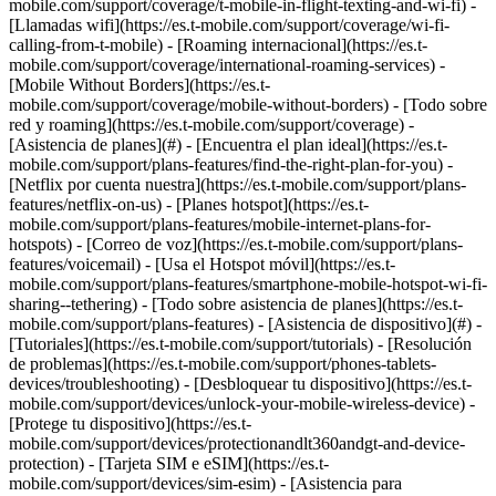
mobile.com/support/coverage/t-mobile-in-flight-texting-and-wi-fi) -
[Llamadas wifi](https://es.t-mobile.com/support/coverage/wi-fi-
calling-from-t-mobile) - [Roaming internacional](https://es.t-
mobile.com/support/coverage/international-roaming-services) -
[Mobile Without Borders](https://es.t-
mobile.com/support/coverage/mobile-without-borders) - [Todo sobre
red y roaming](https://es.t-mobile.com/support/coverage) -
[Asistencia de planes](#) - [Encuentra el plan ideal](https://es.t-
mobile.com/support/plans-features/find-the-right-plan-for-you) -
[Netflix por cuenta nuestra](https://es.t-mobile.com/support/plans-
features/netflix-on-us) - [Planes hotspot](https://es.t-
mobile.com/support/plans-features/mobile-internet-plans-for-
hotspots) - [Correo de voz](https://es.t-mobile.com/support/plans-
features/voicemail) - [Usa el Hotspot móvil](https://es.t-
mobile.com/support/plans-features/smartphone-mobile-hotspot-wi-fi-
sharing--tethering) - [Todo sobre asistencia de planes](https://es.t-
mobile.com/support/plans-features) - [Asistencia de dispositivo](#) -
[Tutoriales](https://es.t-mobile.com/support/tutorials) - [Resolución
de problemas](https://es.t-mobile.com/support/phones-tablets-
devices/troubleshooting) - [Desbloquear tu dispositivo](https://es.t-
mobile.com/support/devices/unlock-your-mobile-wireless-device) -
[Protege tu dispositivo](https://es.t-
mobile.com/support/devices/protectionandlt360andgt-and-device-
protection) - [Tarjeta SIM e eSIM](https://es.t-
mobile.com/support/devices/sim-esim) - [Asistencia para