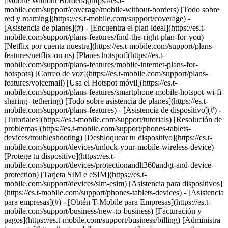
[Mobile Without Borders](https://es.t-
mobile.com/support/coverage/mobile-without-borders) [Todo sobre
red y roaming](https://es.t-mobile.com/support/coverage) -
[Asistencia de planes](#) - [Encuentra el plan ideal](https://es.t-
mobile.com/support/plans-features/find-the-right-plan-for-you)
[Netflix por cuenta nuestra](https://es.t-mobile.com/support/plans-
features/netflix-on-us) [Planes hotspot](https://es.t-
mobile.com/support/plans-features/mobile-internet-plans-for-
hotspots) [Correo de voz](https://es.t-mobile.com/support/plans-
features/voicemail) [Usa el Hotspot móvil](https://es.t-
mobile.com/support/plans-features/smartphone-mobile-hotspot-wi-fi-
sharing--tethering) [Todo sobre asistencia de planes](https://es.t-
mobile.com/support/plans-features) - [Asistencia de dispositivo](#) -
[Tutoriales](https://es.t-mobile.com/support/tutorials) [Resolución de
problemas](https://es.t-mobile.com/support/phones-tablets-
devices/troubleshooting) [Desbloquear tu dispositivo](https://es.t-
mobile.com/support/devices/unlock-your-mobile-wireless-device)
[Protege tu dispositivo](https://es.t-
mobile.com/support/devices/protectionandlt360andgt-and-device-
protection) [Tarjeta SIM e eSIM](https://es.t-
mobile.com/support/devices/sim-esim) [Asistencia para dispositivos]
(https://es.t-mobile.com/support/phones-tablets-devices) - [Asistencia
para empresas](#) - [Obtén T-Mobile para Empresas](https://es.t-
mobile.com/support/business/new-to-business) [Facturación y
pagos](https://es.t-mobile.com/support/business/billing) [Administra