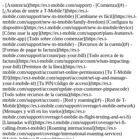
- [Asistencia](https://es.t-mobile.com/support) - [Comienza](#) -
[¿Acabas de unirte a T-Mobile?](https://es.t-
mobile.com/support/new-to-tmobile) [Cambiarse es fácil](https://es.t-
mobile.com/support/new-to-tmobile/family-freedom) [Configura tu
dispositivo](https://es.t-mobile.com/support/new-to-tmobile/device)
[Cómo usar la app](https://es.t-mobile.com/support/plans-features/t-
mobile-app) [Todo sobre cómo comenzar](https://es.t-
mobile.com/support/new-to-tmobile) - [Recursos de la cuenta](#) -
[Formas de pagar tu factura](https://es.t-
mobile.com/support/account/pay-your-bill) [Todo acerca de tu
factura](https://es.t-mobile.com/support/account/whats-impacting-
your-bill) [Permisos de la línea](https://es.t-
mobile.com/support/account/set-online-permissions) [Tu T-Mobile
ID](https://es.t-mobile.com/support/account/set-up-and-manage-
your-t-mobile-id) [Tu PIN/código de acceso](https://es.t-
mobile.com/support/account/update-your-customer-pinpasscode)
[Todo sobre recursos de la cuenta](https://es.t-
mobile.com/support/account) - [Red y roaming](#) - [Red de T-
Mobile](https://es.t-mobile.com/support/coverage/t-mobile-network)
[Mensajes y wifi en los vuelos](https://es.t-
mobile.com/support/coverage/t-mobile-in-flight-texting-and-wi-fi)
[Llamadas wifi](https://es.t-mobile.com/support/coverage/wi-fi-
calling-from-t-mobile) [Roaming internacional](https://es.t-
mobile.com/support/coverage/international-roaming-services)