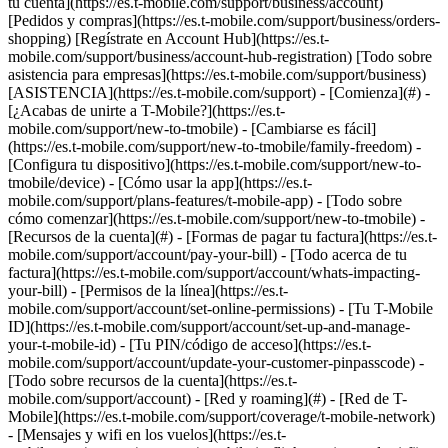
tu cuenta](https://es.t-mobile.com/support/business/account)
[Pedidos y compras](https://es.t-mobile.com/support/business/orders-
shopping) [Regístrate en Account Hub](https://es.t-
mobile.com/support/business/account-hub-registration) [Todo sobre
asistencia para empresas](https://es.t-mobile.com/support/business)
[ASISTENCIA](https://es.t-mobile.com/support) - [Comienza](#) -
[¿Acabas de unirte a T-Mobile?](https://es.t-
mobile.com/support/new-to-tmobile) - [Cambiarse es fácil]
(https://es.t-mobile.com/support/new-to-tmobile/family-freedom) -
[Configura tu dispositivo](https://es.t-mobile.com/support/new-to-
tmobile/device) - [Cómo usar la app](https://es.t-
mobile.com/support/plans-features/t-mobile-app) - [Todo sobre
cómo comenzar](https://es.t-mobile.com/support/new-to-tmobile) -
[Recursos de la cuenta](#) - [Formas de pagar tu factura](https://es.t-
mobile.com/support/account/pay-your-bill) - [Todo acerca de tu
factura](https://es.t-mobile.com/support/account/whats-impacting-
your-bill) - [Permisos de la línea](https://es.t-
mobile.com/support/account/set-online-permissions) - [Tu T-Mobile
ID](https://es.t-mobile.com/support/account/set-up-and-manage-
your-t-mobile-id) - [Tu PIN/código de acceso](https://es.t-
mobile.com/support/account/update-your-customer-pinpasscode) -
[Todo sobre recursos de la cuenta](https://es.t-
mobile.com/support/account) - [Red y roaming](#) - [Red de T-
Mobile](https://es.t-mobile.com/support/coverage/t-mobile-network)
- [Mensajes y wifi en los vuelos](https://es.t-