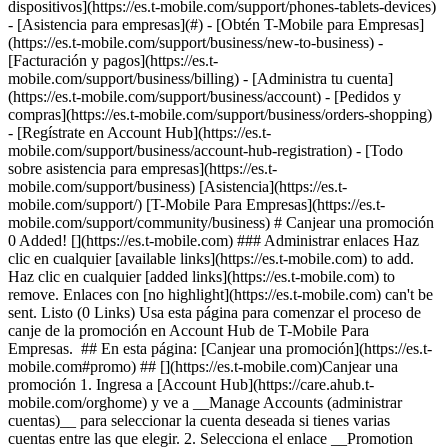
dispositivos](https://es.t-mobile.com/support/phones-tablets-devices)
- [Asistencia para empresas](#) - [Obtén T-Mobile para Empresas]
(https://es.t-mobile.com/support/business/new-to-business) -
[Facturación y pagos](https://es.t-
mobile.com/support/business/billing) - [Administra tu cuenta]
(https://es.t-mobile.com/support/business/account) - [Pedidos y
compras](https://es.t-mobile.com/support/business/orders-shopping)
- [Regístrate en Account Hub](https://es.t-
mobile.com/support/business/account-hub-registration) - [Todo
sobre asistencia para empresas](https://es.t-
mobile.com/support/business) [Asistencia](https://es.t-
mobile.com/support/) [T-Mobile Para Empresas](https://es.t-
mobile.com/support/community/business) # Canjear una promoción
0 Added! [](https://es.t-mobile.com) ### Administrar enlaces Haz
clic en cualquier [available links](https://es.t-mobile.com) to add.
Haz clic en cualquier [added links](https://es.t-mobile.com) to
remove. Enlaces con [no highlight](https://es.t-mobile.com) can't be
sent. Listo (0 Links) Usa esta página para comenzar el proceso de
canje de la promoción en Account Hub de T-Mobile Para
Empresas. ## En esta página: [Canjear una promoción](https://es.t-
mobile.com#promo) ## [](https://es.t-mobile.com)Canjear una
promoción 1. Ingresa a [Account Hub](https://care.ahub.t-
mobile.com/orghome) y ve a __Manage Accounts (administrar
cuentas)__ para seleccionar la cuenta deseada si tienes varias
cuentas entre las que elegir. 2. Selecciona el enlace __Promotion