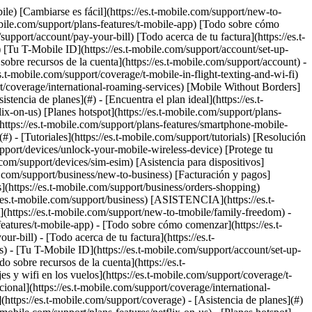
ile) [Cambiarse es fácil](https://es.t-mobile.com/support/new-to-
obile.com/support/plans-features/t-mobile-app) [Todo sobre cómo
upport/account/pay-your-bill) [Todo acerca de tu factura](https://es.t-
) [Tu T-Mobile ID](https://es.t-mobile.com/support/account/set-up-
bre recursos de la cuenta](https://es.t-mobile.com/support/account) -
.t-mobile.com/support/coverage/t-mobile-in-flight-texting-and-wi-fi)
rt/coverage/international-roaming-services) [Mobile Without Borders]
encia de planes](#) - [Encuentra el plan ideal](https://es.t-
lix-on-us) [Planes hotspot](https://es.t-mobile.com/support/plans-
(https://es.t-mobile.com/support/plans-features/smartphone-mobile-
(#) - [Tutoriales](https://es.t-mobile.com/support/tutorials) [Resolución
upport/devices/unlock-your-mobile-wireless-device) [Protege tu
.com/support/devices/sim-esim) [Asistencia para dispositivos]
le.com/support/business/new-to-business) [Facturación y pagos]
s](https://es.t-mobile.com/support/business/orders-shopping)
//es.t-mobile.com/support/business) [ASISTENCIA](https://es.t-
](https://es.t-mobile.com/support/new-to-tmobile/family-freedom) -
features/t-mobile-app) - [Todo sobre cómo comenzar](https://es.t-
-bill) - [Todo acerca de tu factura](https://es.t-
s) - [Tu T-Mobile ID](https://es.t-mobile.com/support/account/set-up-
sobre recursos de la cuenta](https://es.t-
 y wifi en los vuelos](https://es.t-mobile.com/support/coverage/t-
cional](https://es.t-mobile.com/support/coverage/international-
https://es.t-mobile.com/support/coverage) - [Asistencia de planes](#)