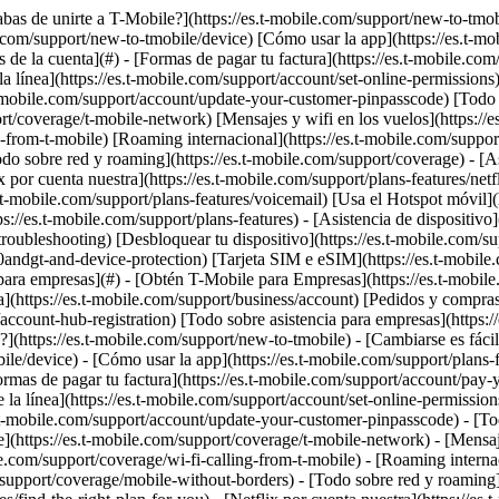
abas de unirte a T-Mobile?](https://es.t-mobile.com/support/new-to-tmob
le.com/support/new-to-tmobile/device) [Cómo usar la app](https://es.t-m
e la cuenta](#) - [Formas de pagar tu factura](https://es.t-mobile.com/s
 línea](https://es.t-mobile.com/support/account/set-online-permissions
mobile.com/support/account/update-your-customer-pinpasscode) [Todo so
t/coverage/t-mobile-network) [Mensajes y wifi en los vuelos](https://es
g-from-t-mobile) [Roaming internacional](https://es.t-mobile.com/suppo
o sobre red y roaming](https://es.t-mobile.com/support/coverage) - [Asist
 por cuenta nuestra](https://es.t-mobile.com/support/plans-features/netf
s.t-mobile.com/support/plans-features/voicemail) [Usa el Hotspot móvil]
s://es.t-mobile.com/support/plans-features) - [Asistencia de dispositivo]
troubleshooting) [Desbloquear tu dispositivo](https://es.t-mobile.com/s
60andgt-and-device-protection) [Tarjeta SIM e eSIM](https://es.t-mobile
a para empresas](#) - [Obtén T-Mobile para Empresas](https://es.t-mobi
ta](https://es.t-mobile.com/support/business/account) [Pedidos y compra
/account-hub-registration) [Todo sobre asistencia para empresas](https:
(https://es.t-mobile.com/support/new-to-tmobile) - [Cambiarse es fácil
ile/device) - [Cómo usar la app](https://es.t-mobile.com/support/plans-
as de pagar tu factura](https://es.t-mobile.com/support/account/pay-your
la línea](https://es.t-mobile.com/support/account/set-online-permission
-mobile.com/support/account/update-your-customer-pinpasscode) - [Todo 
https://es.t-mobile.com/support/coverage/t-mobile-network) - [Mensajes
ile.com/support/coverage/wi-fi-calling-from-t-mobile) - [Roaming interna
support/coverage/mobile-without-borders) - [Todo sobre red y roaming](