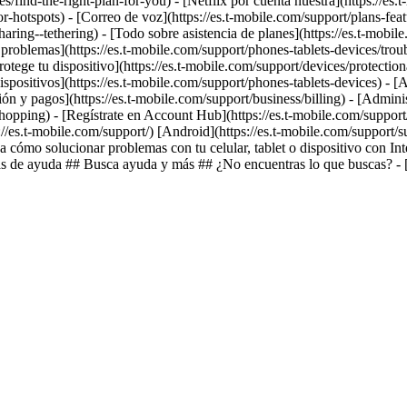
es/find-the-right-plan-for-you) - [Netflix por cuenta nuestra](https://es.
or-hotspots) - [Correo de voz](https://es.t-mobile.com/support/plans-feat
ing--tethering) - [Todo sobre asistencia de planes](https://es.t-mobile.
e problemas](https://es.t-mobile.com/support/phones-tablets-devices/troub
otege tu dispositivo](https://es.t-mobile.com/support/devices/protecti
dispositivos](https://es.t-mobile.com/support/phones-tablets-devices) -
ión y pagos](https://es.t-mobile.com/support/business/billing) - [Adminis
hopping) - [Regístrate en Account Hub](https://es.t-mobile.com/support/
s://es.t-mobile.com/support/) [Android](https://es.t-mobile.com/support
cómo solucionar problemas con tu celular, tablet o dispositivo con Inter
 de ayuda ## Busca ayuda y más ## ¿No encuentras lo que buscas? - [Co