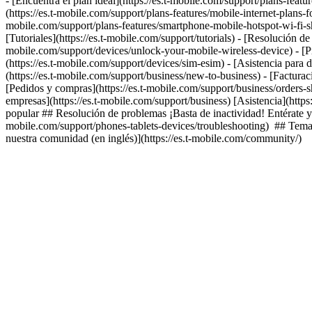
- [Encuentra el plan ideal](https://es.t-mobile.com/support/plans-featur
(https://es.t-mobile.com/support/plans-features/mobile-internet-plans-f
mobile.com/support/plans-features/smartphone-mobile-hotspot-wi-fi-shar
[Tutoriales](https://es.t-mobile.com/support/tutorials) - [Resolución d
mobile.com/support/devices/unlock-your-mobile-wireless-device) - [Pr
(https://es.t-mobile.com/support/devices/sim-esim) - [Asistencia para 
(https://es.t-mobile.com/support/business/new-to-business) - [Facturac
[Pedidos y compras](https://es.t-mobile.com/support/business/orders-s
empresas](https://es.t-mobile.com/support/business) [Asistencia](http
popular ## Resolución de problemas ¡Basta de inactividad! Entérate ya 
mobile.com/support/phones-tablets-devices/troubleshooting) ## Temas
nuestra comunidad (en inglés)](https://es.t-mobile.com/community/)