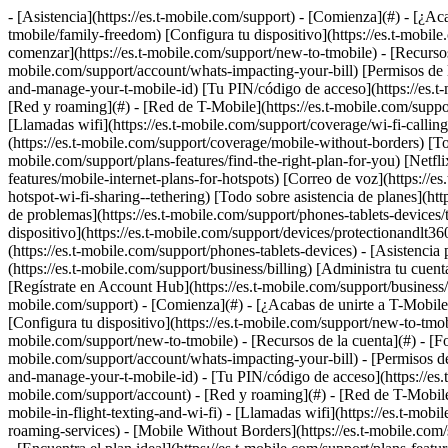
- [Asistencia](https://es.t-mobile.com/support) - [Comienza](#) - [¿Ac
tmobile/family-freedom) [Configura tu dispositivo](https://es.t-mobi
comenzar](https://es.t-mobile.com/support/new-to-tmobile) - [Recursos d
mobile.com/support/account/whats-impacting-your-bill) [Permisos de la
and-manage-your-t-mobile-id) [Tu PIN/código de acceso](https://es.t-
[Red y roaming](#) - [Red de T-Mobile](https://es.t-mobile.com/suppor
[Llamadas wifi](https://es.t-mobile.com/support/coverage/wi-fi-callin
(https://es.t-mobile.com/support/coverage/mobile-without-borders) [Tod
mobile.com/support/plans-features/find-the-right-plan-for-you) [Netflix
features/mobile-internet-plans-for-hotspots) [Correo de voz](https://e
hotspot-wi-fi-sharing--tethering) [Todo sobre asistencia de planes](http
de problemas](https://es.t-mobile.com/support/phones-tablets-devices/
dispositivo](https://es.t-mobile.com/support/devices/protectionandlt3
(https://es.t-mobile.com/support/phones-tablets-devices) - [Asistenci
(https://es.t-mobile.com/support/business/billing) [Administra tu cuen
[Regístrate en Account Hub](https://es.t-mobile.com/support/business
mobile.com/support) - [Comienza](#) - [¿Acabas de unirte a T-Mobile?]
[Configura tu dispositivo](https://es.t-mobile.com/support/new-to-tmob
mobile.com/support/new-to-tmobile) - [Recursos de la cuenta](#) - [Form
mobile.com/support/account/whats-impacting-your-bill) - [Permisos de 
and-manage-your-t-mobile-id) - [Tu PIN/código de acceso](https://es.t
mobile.com/support/account) - [Red y roaming](#) - [Red de T-Mobile](
mobile-in-flight-texting-and-wi-fi) - [Llamadas wifi](https://es.t-mob
roaming-services) - [Mobile Without Borders](https://es.t-mobile.com/