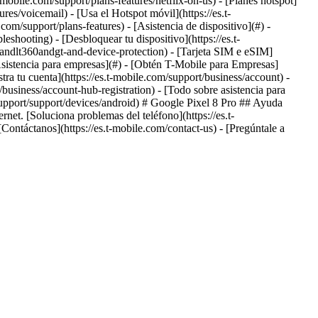
t-mobile.com/support/plans-features/netflix-on-us) - [Planes hotspot]
ures/voicemail) - [Usa el Hotspot móvil](https://es.t-
com/support/plans-features) - [Asistencia de dispositivo](#) -
leshooting) - [Desbloquear tu dispositivo](https://es.t-
onandlt360andgt-and-device-protection) - [Tarjeta SIM e eSIM]
 [Asistencia para empresas](#) - [Obtén T-Mobile para Empresas]
tra tu cuenta](https://es.t-mobile.com/support/business/account) -
business/account-hub-registration) - [Todo sobre asistencia para
/support/support/devices/android) # Google Pixel 8 Pro ## Ayuda
net. [Soluciona problemas del teléfono](https://es.t-
ntáctanos](https://es.t-mobile.com/contact-us) - [Pregúntale a