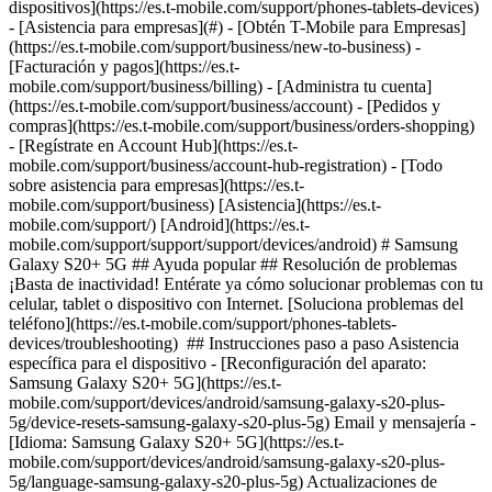
dispositivos](https://es.t-mobile.com/support/phones-tablets-devices)
- [Asistencia para empresas](#) - [Obtén T-Mobile para Empresas]
(https://es.t-mobile.com/support/business/new-to-business) -
[Facturación y pagos](https://es.t-
mobile.com/support/business/billing) - [Administra tu cuenta]
(https://es.t-mobile.com/support/business/account) - [Pedidos y
compras](https://es.t-mobile.com/support/business/orders-shopping)
- [Regístrate en Account Hub](https://es.t-
mobile.com/support/business/account-hub-registration) - [Todo
sobre asistencia para empresas](https://es.t-
mobile.com/support/business) [Asistencia](https://es.t-
mobile.com/support/) [Android](https://es.t-
mobile.com/support/support/support/devices/android) # Samsung
Galaxy S20+ 5G ## Ayuda popular ## Resolución de problemas
¡Basta de inactividad! Entérate ya cómo solucionar problemas con tu
celular, tablet o dispositivo con Internet. [Soluciona problemas del
teléfono](https://es.t-mobile.com/support/phones-tablets-
devices/troubleshooting) ## Instrucciones paso a paso Asistencia
específica para el dispositivo - [Reconfiguración del aparato:
Samsung Galaxy S20+ 5G](https://es.t-
mobile.com/support/devices/android/samsung-galaxy-s20-plus-
5g/device-resets-samsung-galaxy-s20-plus-5g) Email y mensajería -
[Idioma: Samsung Galaxy S20+ 5G](https://es.t-
mobile.com/support/devices/android/samsung-galaxy-s20-plus-
5g/language-samsung-galaxy-s20-plus-5g) Actualizaciones de