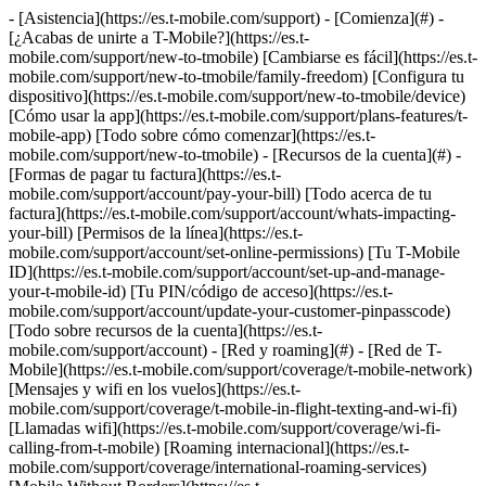
- [Asistencia](https://es.t-mobile.com/support) - [Comienza](#) -
[¿Acabas de unirte a T-Mobile?](https://es.t-
mobile.com/support/new-to-tmobile) [Cambiarse es fácil](https://es.t-
mobile.com/support/new-to-tmobile/family-freedom) [Configura tu
dispositivo](https://es.t-mobile.com/support/new-to-tmobile/device)
[Cómo usar la app](https://es.t-mobile.com/support/plans-features/t-
mobile-app) [Todo sobre cómo comenzar](https://es.t-
mobile.com/support/new-to-tmobile) - [Recursos de la cuenta](#) -
[Formas de pagar tu factura](https://es.t-
mobile.com/support/account/pay-your-bill) [Todo acerca de tu
factura](https://es.t-mobile.com/support/account/whats-impacting-
your-bill) [Permisos de la línea](https://es.t-
mobile.com/support/account/set-online-permissions) [Tu T-Mobile
ID](https://es.t-mobile.com/support/account/set-up-and-manage-
your-t-mobile-id) [Tu PIN/código de acceso](https://es.t-
mobile.com/support/account/update-your-customer-pinpasscode)
[Todo sobre recursos de la cuenta](https://es.t-
mobile.com/support/account) - [Red y roaming](#) - [Red de T-
Mobile](https://es.t-mobile.com/support/coverage/t-mobile-network)
[Mensajes y wifi en los vuelos](https://es.t-
mobile.com/support/coverage/t-mobile-in-flight-texting-and-wi-fi)
[Llamadas wifi](https://es.t-mobile.com/support/coverage/wi-fi-
calling-from-t-mobile) [Roaming internacional](https://es.t-
mobile.com/support/coverage/international-roaming-services)