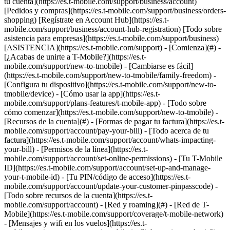
tu cuenta](https://es.t-mobile.com/support/business/account)
[Pedidos y compras](https://es.t-mobile.com/support/business/orders-
shopping) [Regístrate en Account Hub](https://es.t-
mobile.com/support/business/account-hub-registration) [Todo sobre
asistencia para empresas](https://es.t-mobile.com/support/business)
[ASISTENCIA](https://es.t-mobile.com/support) - [Comienza](#) -
[¿Acabas de unirte a T-Mobile?](https://es.t-
mobile.com/support/new-to-tmobile) - [Cambiarse es fácil]
(https://es.t-mobile.com/support/new-to-tmobile/family-freedom) -
[Configura tu dispositivo](https://es.t-mobile.com/support/new-to-
tmobile/device) - [Cómo usar la app](https://es.t-
mobile.com/support/plans-features/t-mobile-app) - [Todo sobre
cómo comenzar](https://es.t-mobile.com/support/new-to-tmobile) -
[Recursos de la cuenta](#) - [Formas de pagar tu factura](https://es.t-
mobile.com/support/account/pay-your-bill) - [Todo acerca de tu
factura](https://es.t-mobile.com/support/account/whats-impacting-
your-bill) - [Permisos de la línea](https://es.t-
mobile.com/support/account/set-online-permissions) - [Tu T-Mobile
ID](https://es.t-mobile.com/support/account/set-up-and-manage-
your-t-mobile-id) - [Tu PIN/código de acceso](https://es.t-
mobile.com/support/account/update-your-customer-pinpasscode) -
[Todo sobre recursos de la cuenta](https://es.t-
mobile.com/support/account) - [Red y roaming](#) - [Red de T-
Mobile](https://es.t-mobile.com/support/coverage/t-mobile-network)
- [Mensajes y wifi en los vuelos](https://es.t-