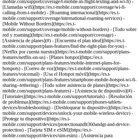
mobile.com/support/coverage/t-mobile-in-flight-texting-and-wi-fi) -
[Llamadas wifi](https://es.t-mobile.com/support/coverage/wi-fi-
calling-from-t-mobile) - [Roaming internacional](https://es.t-
mobile.com/support/coverage/international-roaming-services) -
[Mobile Without Borders](https://es.t-
mobile.com/support/coverage/mobile-without-borders) - [Todo sobre
red y roaming](https://es.t-mobile.com/support/coverage) -
[Asistencia de planes](#) - [Encuentra el plan ideal](https://es.t-
mobile.com/support/plans-features/find-the-right-plan-for-you) -
[Netflix por cuenta nuestra](https://es.t-mobile.com/support/plans-
features/netflix-on-us) - [Planes hotspot](https://es.t-
mobile.com/support/plans-features/mobile-internet-plans-for-
hotspots) - [Correo de voz](https://es.t-mobile.com/support/plans-
features/voicemail) - [Usa el Hotspot móvil](https://es.t-
mobile.com/support/plans-features/smartphone-mobile-hotspot-wi-fi-
sharing--tethering) - [Todo sobre asistencia de planes](https://es.t-
mobile.com/support/plans-features) - [Asistencia de dispositivo](#) -
[Tutoriales](https://es.t-mobile.com/support/tutorials) - [Resolución
de problemas](https://es.t-mobile.com/support/phones-tablets-
devices/troubleshooting) - [Desbloquear tu dispositivo](https://es.t-
mobile.com/support/devices/unlock-your-mobile-wireless-device) -
[Protege tu dispositivo](https://es.t-
mobile.com/support/devices/protectionandlt360andgt-and-device-
protection) - [Tarjeta SIM e eSIM](https://es.t-
mobile.com/support/devices/sim-esim) - [Asistencia para