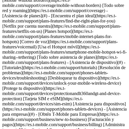
[Mobile Without Borders](https://es.t-
mobile.com/support/coverage/mobile-without-borders) [Todo sobre
red y roaming](https://es.t-mobile.com/support/coverage) -
[Asistencia de planes](#) - [Encuentra el plan ideal](https://es.t-
mobile.com/support/plans-features/find-the-right-plan-for-you)
[Netflix por cuenta nuestra](https://es.t-mobile.com/support/plans-
features/netflix-on-us) [Planes hotspot](https://es.t-
mobile.com/support/plans-features/mobile-internet-plans-for-
hotspots) [Correo de voz](https://es.t-mobile.com/support/plans-
features/voicemail) [Usa el Hotspot móvil](https://es.t-
mobile.com/support/plans-features/smartphone-mobile-hotspot-wi-fi-
sharing--tethering) [Todo sobre asistencia de planes](https://es.t-
mobile.com/support/plans-features) - [Asistencia de dispositivo](#) -
[Tutoriales](https://es.t-mobile.com/support/tutorials) [Resolución de
problemas](https://es.t-mobile.com/support/phones-tablets-
devices/troubleshooting) [Desbloquear tu dispositivo](https://es.t-
mobile.com/support/devices/unlock-your-mobile-wireless-device)
[Protege tu dispositivo](https://es.t-
mobile.com/support/devices/protectionandlt360andgt-and-device-
protection) [Tarjeta SIM e eSIM](https://es.t-
mobile.com/support/devices/sim-esim) [Asistencia para dispositivos]
(https://es.t-mobile.com/support/phones-tablets-devices) - [Asistencia
para empresas](#) - [Obtén T-Mobile para Empresas](https://es.t-
mobile.com/support/business/new-to-business) [Facturación y
pagos](https://es.t-mobile.com/support/business/billing) [Administra