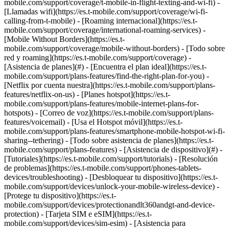
mobile.com/support/coverage/t-mobile-in-flight-texting-and-wi-fi) -
[Llamadas wifi](https://es.t-mobile.com/support/coverage/wi-fi-
calling-from-t-mobile) - [Roaming internacional](https://es.t-
mobile.com/support/coverage/international-roaming-services) -
[Mobile Without Borders](https://es.t-
mobile.com/support/coverage/mobile-without-borders) - [Todo sobre
red y roaming](https://es.t-mobile.com/support/coverage) -
[Asistencia de planes](#) - [Encuentra el plan ideal](https://es.t-
mobile.com/support/plans-features/find-the-right-plan-for-you) -
[Netflix por cuenta nuestra](https://es.t-mobile.com/support/plans-
features/netflix-on-us) - [Planes hotspot](https://es.t-
mobile.com/support/plans-features/mobile-internet-plans-for-
hotspots) - [Correo de voz](https://es.t-mobile.com/support/plans-
features/voicemail) - [Usa el Hotspot móvil](https://es.t-
mobile.com/support/plans-features/smartphone-mobile-hotspot-wi-fi-
sharing--tethering) - [Todo sobre asistencia de planes](https://es.t-
mobile.com/support/plans-features) - [Asistencia de dispositivo](#) -
[Tutoriales](https://es.t-mobile.com/support/tutorials) - [Resolución
de problemas](https://es.t-mobile.com/support/phones-tablets-
devices/troubleshooting) - [Desbloquear tu dispositivo](https://es.t-
mobile.com/support/devices/unlock-your-mobile-wireless-device) -
[Protege tu dispositivo](https://es.t-
mobile.com/support/devices/protectionandlt360andgt-and-device-
protection) - [Tarjeta SIM e eSIM](https://es.t-
mobile.com/support/devices/sim-esim) - [Asistencia para