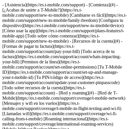
- [Asistencia](https://es.t-mobile.com/support) - [Comienza](#) -
[¿Acabas de unirte a T-Mobile?](https://es.t-
mobile.com/support/new-to-tmobile) [Cambiarse es fácil](https://es.t-
mobile.com/support/new-to-tmobile/family-freedom) [Configura tu
dispositivo](https://es.t-mobile.com/support/new-to-tmobile/device)
[Cómo usar la app](https://es.t-mobile.com/support/plans-features/t-
mobile-app) [Todo sobre cómo comenzar](https://es.t-
mobile.com/support/new-to-tmobile) - [Recursos de la cuenta](#) -
[Formas de pagar tu factura](https://es.t-
mobile.com/support/account/pay-your-bill) [Todo acerca de tu
factura](https://es.t-mobile.com/support/account/whats-impacting-
your-bill) [Permisos de la línea](https://es.t-
mobile.com/support/account/set-online-permissions) [Tu T-Mobile
ID](https://es.t-mobile.com/support/account/set-up-and-manage-
your-t-mobile-id) [Tu PIN/código de acceso](https://es.t-
mobile.com/support/account/update-your-customer-pinpasscode)
[Todo sobre recursos de la cuenta](https://es.t-
mobile.com/support/account) - [Red y roaming](#) - [Red de T-
Mobile](https://es.t-mobile.com/support/coverage/t-mobile-network)
[Mensajes y wifi en los vuelos](https://es.t-
mobile.com/support/coverage/t-mobile-in-flight-texting-and-wi-fi)
[Llamadas wifi](https://es.t-mobile.com/support/coverage/wi-fi-
calling-from-t-mobile) [Roaming internacional](https://es.t-
mobile.com/support/coverage/international-roaming-services)