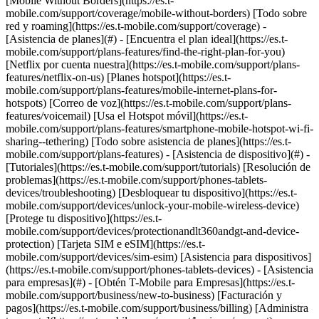
[Mobile Without Borders](https://es.t-
mobile.com/support/coverage/mobile-without-borders) [Todo sobre
red y roaming](https://es.t-mobile.com/support/coverage) -
[Asistencia de planes](#) - [Encuentra el plan ideal](https://es.t-
mobile.com/support/plans-features/find-the-right-plan-for-you)
[Netflix por cuenta nuestra](https://es.t-mobile.com/support/plans-
features/netflix-on-us) [Planes hotspot](https://es.t-
mobile.com/support/plans-features/mobile-internet-plans-for-
hotspots) [Correo de voz](https://es.t-mobile.com/support/plans-
features/voicemail) [Usa el Hotspot móvil](https://es.t-
mobile.com/support/plans-features/smartphone-mobile-hotspot-wi-fi-
sharing--tethering) [Todo sobre asistencia de planes](https://es.t-
mobile.com/support/plans-features) - [Asistencia de dispositivo](#) -
[Tutoriales](https://es.t-mobile.com/support/tutorials) [Resolución de
problemas](https://es.t-mobile.com/support/phones-tablets-
devices/troubleshooting) [Desbloquear tu dispositivo](https://es.t-
mobile.com/support/devices/unlock-your-mobile-wireless-device)
[Protege tu dispositivo](https://es.t-
mobile.com/support/devices/protectionandlt360andgt-and-device-
protection) [Tarjeta SIM e eSIM](https://es.t-
mobile.com/support/devices/sim-esim) [Asistencia para dispositivos]
(https://es.t-mobile.com/support/phones-tablets-devices) - [Asistencia
para empresas](#) - [Obtén T-Mobile para Empresas](https://es.t-
mobile.com/support/business/new-to-business) [Facturación y
pagos](https://es.t-mobile.com/support/business/billing) [Administra