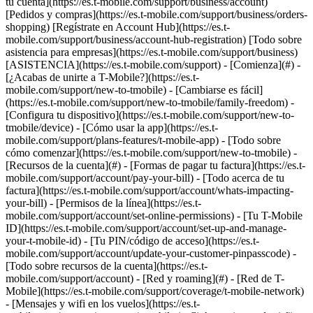
tu cuenta](https://es.t-mobile.com/support/business/account)
[Pedidos y compras](https://es.t-mobile.com/support/business/orders-
shopping) [Regístrate en Account Hub](https://es.t-
mobile.com/support/business/account-hub-registration) [Todo sobre
asistencia para empresas](https://es.t-mobile.com/support/business)
[ASISTENCIA](https://es.t-mobile.com/support) - [Comienza](#) -
[¿Acabas de unirte a T-Mobile?](https://es.t-
mobile.com/support/new-to-tmobile) - [Cambiarse es fácil]
(https://es.t-mobile.com/support/new-to-tmobile/family-freedom) -
[Configura tu dispositivo](https://es.t-mobile.com/support/new-to-
tmobile/device) - [Cómo usar la app](https://es.t-
mobile.com/support/plans-features/t-mobile-app) - [Todo sobre
cómo comenzar](https://es.t-mobile.com/support/new-to-tmobile) -
[Recursos de la cuenta](#) - [Formas de pagar tu factura](https://es.t-
mobile.com/support/account/pay-your-bill) - [Todo acerca de tu
factura](https://es.t-mobile.com/support/account/whats-impacting-
your-bill) - [Permisos de la línea](https://es.t-
mobile.com/support/account/set-online-permissions) - [Tu T-Mobile
ID](https://es.t-mobile.com/support/account/set-up-and-manage-
your-t-mobile-id) - [Tu PIN/código de acceso](https://es.t-
mobile.com/support/account/update-your-customer-pinpasscode) -
[Todo sobre recursos de la cuenta](https://es.t-
mobile.com/support/account) - [Red y roaming](#) - [Red de T-
Mobile](https://es.t-mobile.com/support/coverage/t-mobile-network)
- [Mensajes y wifi en los vuelos](https://es.t-