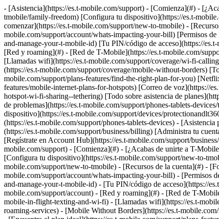
- [Asistencia](https://es.t-mobile.com/support) - [Comienza](#) - [¿Ac
tmobile/family-freedom) [Configura tu dispositivo](https://es.t-mobi
comenzar](https://es.t-mobile.com/support/new-to-tmobile) - [Recursos d
mobile.com/support/account/whats-impacting-your-bill) [Permisos de la
and-manage-your-t-mobile-id) [Tu PIN/código de acceso](https://es.t-
[Red y roaming](#) - [Red de T-Mobile](https://es.t-mobile.com/suppor
[Llamadas wifi](https://es.t-mobile.com/support/coverage/wi-fi-callin
(https://es.t-mobile.com/support/coverage/mobile-without-borders) [Tod
mobile.com/support/plans-features/find-the-right-plan-for-you) [Netflix
features/mobile-internet-plans-for-hotspots) [Correo de voz](https://e
hotspot-wi-fi-sharing--tethering) [Todo sobre asistencia de planes](http
de problemas](https://es.t-mobile.com/support/phones-tablets-devices/
dispositivo](https://es.t-mobile.com/support/devices/protectionandlt3
(https://es.t-mobile.com/support/phones-tablets-devices) - [Asistenci
(https://es.t-mobile.com/support/business/billing) [Administra tu cuen
[Regístrate en Account Hub](https://es.t-mobile.com/support/business
mobile.com/support) - [Comienza](#) - [¿Acabas de unirte a T-Mobile?]
[Configura tu dispositivo](https://es.t-mobile.com/support/new-to-tmob
mobile.com/support/new-to-tmobile) - [Recursos de la cuenta](#) - [Form
mobile.com/support/account/whats-impacting-your-bill) - [Permisos de 
and-manage-your-t-mobile-id) - [Tu PIN/código de acceso](https://es.t
mobile.com/support/account) - [Red y roaming](#) - [Red de T-Mobile](
mobile-in-flight-texting-and-wi-fi) - [Llamadas wifi](https://es.t-mob
roaming-services) - [Mobile Without Borders](https://es.t-mobile.com/