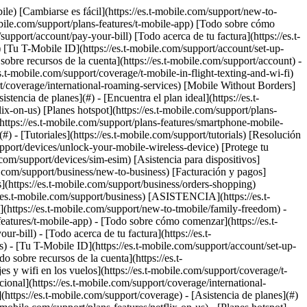
ile) [Cambiarse es fácil](https://es.t-mobile.com/support/new-to-
obile.com/support/plans-features/t-mobile-app) [Todo sobre cómo
upport/account/pay-your-bill) [Todo acerca de tu factura](https://es.t-
) [Tu T-Mobile ID](https://es.t-mobile.com/support/account/set-up-
bre recursos de la cuenta](https://es.t-mobile.com/support/account) -
.t-mobile.com/support/coverage/t-mobile-in-flight-texting-and-wi-fi)
rt/coverage/international-roaming-services) [Mobile Without Borders]
encia de planes](#) - [Encuentra el plan ideal](https://es.t-
lix-on-us) [Planes hotspot](https://es.t-mobile.com/support/plans-
(https://es.t-mobile.com/support/plans-features/smartphone-mobile-
(#) - [Tutoriales](https://es.t-mobile.com/support/tutorials) [Resolución
upport/devices/unlock-your-mobile-wireless-device) [Protege tu
.com/support/devices/sim-esim) [Asistencia para dispositivos]
le.com/support/business/new-to-business) [Facturación y pagos]
s](https://es.t-mobile.com/support/business/orders-shopping)
//es.t-mobile.com/support/business) [ASISTENCIA](https://es.t-
](https://es.t-mobile.com/support/new-to-tmobile/family-freedom) -
features/t-mobile-app) - [Todo sobre cómo comenzar](https://es.t-
-bill) - [Todo acerca de tu factura](https://es.t-
s) - [Tu T-Mobile ID](https://es.t-mobile.com/support/account/set-up-
sobre recursos de la cuenta](https://es.t-
 y wifi en los vuelos](https://es.t-mobile.com/support/coverage/t-
cional](https://es.t-mobile.com/support/coverage/international-
https://es.t-mobile.com/support/coverage) - [Asistencia de planes](#)