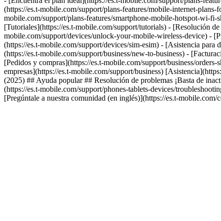
- [Encuentra el plan ideal](https://es.t-mobile.com/support/plans-featur
(https://es.t-mobile.com/support/plans-features/mobile-internet-plans-f
mobile.com/support/plans-features/smartphone-mobile-hotspot-wi-fi-shar
[Tutoriales](https://es.t-mobile.com/support/tutorials) - [Resolución d
mobile.com/support/devices/unlock-your-mobile-wireless-device) - [Pr
(https://es.t-mobile.com/support/devices/sim-esim) - [Asistencia para 
(https://es.t-mobile.com/support/business/new-to-business) - [Facturac
[Pedidos y compras](https://es.t-mobile.com/support/business/orders-s
empresas](https://es.t-mobile.com/support/business) [Asistencia](http
(2025) ## Ayuda popular ## Resolución de problemas ¡Basta de inactivi
(https://es.t-mobile.com/support/phones-tablets-devices/troubleshoot
[Pregúntale a nuestra comunidad (en inglés)](https://es.t-mobile.com