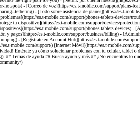
es/find-the-right-plan-for-you) - [Netflix por cuenta nuestra](https://es.
or-hotspots) - [Correo de voz](https://es.t-mobile.com/support/plans-feat
ing--tethering) - [Todo sobre asistencia de planes](https://es.t-mobile.
e problemas](https://es.t-mobile.com/support/phones-tablets-devices/troub
otege tu dispositivo](https://es.t-mobile.com/support/devices/protecti
dispositivos](https://es.t-mobile.com/support/phones-tablets-devices) -
ión y pagos](https://es.t-mobile.com/support/business/billing) - [Adminis
hopping) - [Regístrate en Account Hub](https://es.t-mobile.com/support/
s://es.t-mobile.com/support/) [Internet Móvil](https://es.t-mobile.com/s
dad! Entérate ya cómo solucionar problemas con tu celular, tablet o di
ing) ## Temas de ayuda ## Busca ayuda y más ## ¿No encuentras lo que 
/community/)