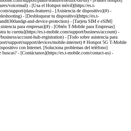
t-mobile.com/support/plans-features/netflix-on-us) - [Planes hotspot]
ures/voicemail) - [Usa el Hotspot móvil](https://es.t-
com/support/plans-features) - [Asistencia de dispositivo](#) -
leshooting) - [Desbloquear tu dispositivo](https://es.t-
onandlt360andgt-and-device-protection) - [Tarjeta SIM e eSIM]
 [Asistencia para empresas](#) - [Obtén T-Mobile para Empresas]
tra tu cuenta](https://es.t-mobile.com/support/business/account) -
business/account-hub-registration) - [Todo sobre asistencia para
upport/support/support/devices/mobile-internet) # Hotspot 5G T-Mobile
spositivo con Internet. [Soluciona problemas del teléfono]
buscas? - [Contáctanos](https://es.t-mobile.com/contact-us) -