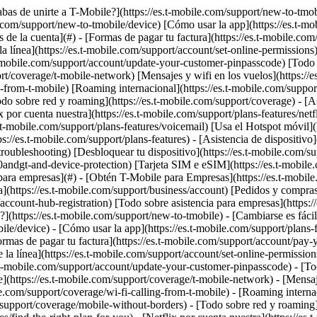
abas de unirte a T-Mobile?](https://es.t-mobile.com/support/new-to-tmob
le.com/support/new-to-tmobile/device) [Cómo usar la app](https://es.t-m
e la cuenta](#) - [Formas de pagar tu factura](https://es.t-mobile.com/s
 línea](https://es.t-mobile.com/support/account/set-online-permissions
mobile.com/support/account/update-your-customer-pinpasscode) [Todo so
t/coverage/t-mobile-network) [Mensajes y wifi en los vuelos](https://es
g-from-t-mobile) [Roaming internacional](https://es.t-mobile.com/suppo
o sobre red y roaming](https://es.t-mobile.com/support/coverage) - [Asist
 por cuenta nuestra](https://es.t-mobile.com/support/plans-features/netf
s.t-mobile.com/support/plans-features/voicemail) [Usa el Hotspot móvil]
s://es.t-mobile.com/support/plans-features) - [Asistencia de dispositivo]
troubleshooting) [Desbloquear tu dispositivo](https://es.t-mobile.com/s
60andgt-and-device-protection) [Tarjeta SIM e eSIM](https://es.t-mobile
a para empresas](#) - [Obtén T-Mobile para Empresas](https://es.t-mobi
ta](https://es.t-mobile.com/support/business/account) [Pedidos y compra
/account-hub-registration) [Todo sobre asistencia para empresas](https:
(https://es.t-mobile.com/support/new-to-tmobile) - [Cambiarse es fácil
ile/device) - [Cómo usar la app](https://es.t-mobile.com/support/plans-
as de pagar tu factura](https://es.t-mobile.com/support/account/pay-your
la línea](https://es.t-mobile.com/support/account/set-online-permission
-mobile.com/support/account/update-your-customer-pinpasscode) - [Todo 
https://es.t-mobile.com/support/coverage/t-mobile-network) - [Mensajes
ile.com/support/coverage/wi-fi-calling-from-t-mobile) - [Roaming interna
support/coverage/mobile-without-borders) - [Todo sobre red y roaming](