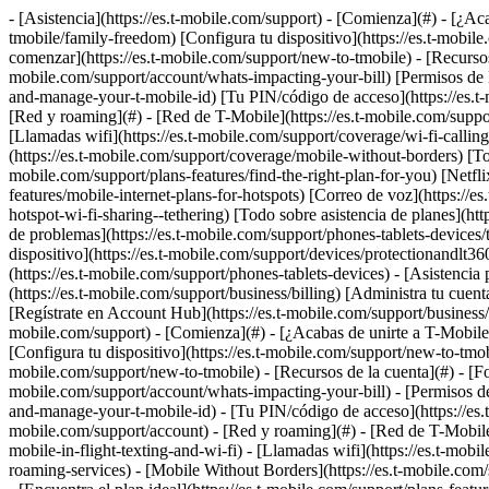
- [Asistencia](https://es.t-mobile.com/support) - [Comienza](#) - [¿Acabas de unirte a T-Mobile?](https://es.t-mobile.com/support/new-to-tmobile) [Cambiarse es fácil](https://es.t-mobile.com/support/new-to-tmobile/family-freedom) [Configura tu dispositivo](https://es.t-mobile.com/support/new-to-tmobile/device) [Cómo usar la app](https://es.t-mobile.com/support/plans-features/t-mobile-app) [Todo sobre cómo comenzar](https://es.t-mobile.com/support/new-to-tmobile) - [Recursos de la cuenta](#) - [Formas de pagar tu factura](https://es.t-mobile.com/support/account/pay-your-bill) [Todo acerca de tu factura](https://es.t-mobile.com/support/account/whats-impacting-your-bill) [Permisos de la línea](https://es.t-mobile.com/support/account/set-online-permissions) [Tu T-Mobile ID](https://es.t-mobile.com/support/account/set-up-and-manage-your-t-mobile-id) [Tu PIN/código de acceso](https://es.t-mobile.com/support/account/update-your-customer-pinpasscode) [Todo sobre recursos de la cuenta](https://es.t-mobile.com/support/account) - [Red y roaming](#) - [Red de T-Mobile](https://es.t-mobile.com/support/coverage/t-mobile-network) [Mensajes y wifi en los vuelos](https://es.t-mobile.com/support/coverage/t-mobile-in-flight-texting-and-wi-fi) [Llamadas wifi](https://es.t-mobile.com/support/coverage/wi-fi-calling-from-t-mobile) [Roaming internacional](https://es.t-mobile.com/support/coverage/international-roaming-services) [Mobile Without Borders](https://es.t-mobile.com/support/coverage/mobile-without-borders) [Todo sobre red y roaming](https://es.t-mobile.com/support/coverage) - [Asistencia de planes](#) - [Encuentra el plan ideal](https://es.t-mobile.com/support/plans-features/find-the-right-plan-for-you) [Netflix por cuenta nuestra](https://es.t-mobile.com/support/plans-features/netflix-on-us) [Planes hotspot](https://es.t-mobile.com/support/plans-features/mobile-internet-plans-for-hotspots) [Correo de voz](https://es.t-mobile.com/support/plans-features/voicemail) [Usa el Hotspot móvil](https://es.t-mobile.com/support/plans-features/smartphone-mobile-hotspot-wi-fi-sharing--tethering) [Todo sobre asistencia de planes](https://es.t-mobile.com/support/plans-features) - [Asistencia de dispositivo](#) - [Tutoriales](https://es.t-mobile.com/support/tutorials) [Resolución de problemas](https://es.t-mobile.com/support/phones-tablets-devices/troubleshooting) [Desbloquear tu dispositivo](https://es.t-mobile.com/support/devices/unlock-your-mobile-wireless-device) [Protege tu dispositivo](https://es.t-mobile.com/support/devices/protectionandlt360andgt-and-device-protection) [Tarjeta SIM e eSIM](https://es.t-mobile.com/support/devices/sim-esim) [Asistencia para dispositivos](https://es.t-mobile.com/support/phones-tablets-devices) - [Asistencia para empresas](#) - [Obtén T-Mobile para Empresas](https://es.t-mobile.com/support/business/new-to-business) [Facturación y pagos](https://es.t-mobile.com/support/business/billing) [Administra tu cuenta](https://es.t-mobile.com/support/business/account) [Pedidos y compras](https://es.t-mobile.com/support/business/orders-shopping) [Regístrate en Account Hub](https://es.t-mobile.com/support/business/account-hub-registration) [Todo sobre asistencia para empresas](https://es.t-mobile.com/