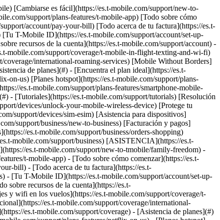
s.t-mobile.com/support/business) [Asistencia](https://es.t-mobile.com/support/) [Módems USB](https://es.t-mobile.com/support/community/phones-tablets-devices/mobile-internet/laptop-sticks) # Errores de conexión de Connection Manager 0 Added! [](https://es.t-mobile.com) ### Administrar enlaces Haz clic en cualquier [available links](https://es.t-mobile.com) to add. Haz clic en cualquier [added links](https://es.t-mobile.com) to remove. Enlaces con [no highlight](https://es.t-mobile.com) can't be sent. Listo (0 Links) Los errores Connection Manager (o errores DUN) aparecen cuando hay problemas para conectarse a la red T-Mobile. Aprende cómo manejar estos errores a continuación. Los códigos o mensajes de error que puedes encontrar en Connection Manager y los pasos para resolverlos Código de error / mensaje de error Pasos a seguir 619, 628 "La transferencia se desconectó/está desconectada" Este error ocurre cuando tu cuenta está suspendida o si tienes poca señal. Para resolver este error, reinicia tu computadora e intenta conectarte. Si no tienes señal o tienes solo 1 barra, prueba cambiar la ubicación a otra habitación o cerca de una ventana. Si los pasos anteriores no solucionan tu problema, [contáctanos](https://es.t-mobile.com/contact-us).[](https://es.t-mobile.com/contact-us) 650, 651, 652 "El Servidor de acceso remoto no responde" "Tu módem muestra un error" "Respuesta no reconocida del teléfono" - Tu computadora tiene una conexión activa en la banda ancha móvil API (Windows 7) - Problemas en la red o corte de servicio Para resolver este error, sigue estos pasos: 1. Reinicia la computadora. 2. Cuando inicies sesión en el sistema operativo, abre el administrador de conexión. 3. Para Windows 7, desconecta las conexiones activas en la banda ancha móvil API. 4. Intenta conectarte a Internet móvil. 5. Desisntala el software Connection Manager. 6. Instala el software Connection Manager. 7. Reinicia la computadora. 8. Cuando inicies sesión en el sistema operativo, abre Connection Managery conéctate. 9. Si los pasos anteriores no solucionan tu problema, [contáctanos](https://es.t-mobile.com/contact-us). "Conexión desactivada" Este error ocurre cuando no estás en la cobertura de T-Mobile, la señal es muy baja o tu computadora no cumple con los requisitos mínimos del sistema. Para resolver este error, sigue estos pasos: 1. Asegúrate de que tu ubicación actual esté dentro de la [cobertura de T-Mobile](http://es.t-mobile.com/coverage.html) y tengas al menos 2 barras de señal. 2. Verifica tu computadora y asegúrate de que cumpla con los requisitos del sistema. __Nota:__ Los requisitos del sistema aparecen en la guía de inicio. 3. Reinicia tu computadora e intenta conectarte a Internet móvil. Si no tienes señal o tienes solo 1 barra, prueba cambiar la ubicación a otra habitación o cerca de una ventana. 4. Si los pasos anteriores no solucionan tu problema, [contáctanos](https://es.t-mobile.com/contact-us). "No se permiten conexiones múltiples" Caus