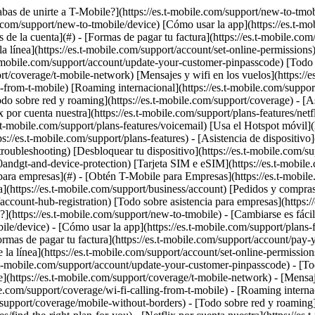
support/business) [ASISTENCIA](https://es.t-mobile.com/support) - [Comienza](#) - [¿Acabas de unirte a T-Mobile?](https://es.t-mobile.com/support/new-to-tmobile) - [Cambiarse es fácil](https://es.t-mobile.com/support/new-to-tmobile/family-freedom) - [Configura tu dispositivo](https://es.t-mobile.com/support/new-to-tmobile/device) - [Cómo usar la app](https://es.t-mobile.com/support/plans-features/t-mobile-app) - [Todo sobre cómo comenzar](https://es.t-mobile.com/support/new-to-tmobile) - [Recursos de la cuenta](#) - [Formas de pagar tu factura](https://es.t-mobile.com/support/account/pay-your-bill) - [Todo acerca de tu factura](https://es.t-mobile.com/support/account/whats-impacting-your-bill) - [Permisos de la línea](https://es.t-mobile.com/support/account/set-online-permissions) - [Tu T-Mobile ID](https://es.t-mobile.com/support/account/set-up-and-manage-your-t-mobile-id) - [Tu PIN/código de acceso](https://es.t-mobile.com/support/account/update-your-customer-pinpasscode) - [Todo sobre recursos de la cuenta](https://es.t-mobile.com/support/account) - [Red y roaming](#) - [Red de T-Mobile](https://es.t-mobile.com/support/coverage/t-mobile-network) - [Mensajes y wifi en los vuelos](https://es.t-mobile.com/support/coverage/t-mobile-in-flight-texting-and-wi-fi) - [Llamadas wifi](https://es.t-mobile.com/support/coverage/wi-fi-calling-from-t-mobile) - [Roaming internacional](https://es.t-mobile.com/support/coverage/international-roaming-services) - [Mobile Without Borders](https://es.t-mobile.com/support/coverage/mobile-without-borders) - [Todo sobre red y roaming](https://es.t-mobile.com/support/coverage) - [Asistencia de planes](#) - [Encuentra el plan ideal](https://es.t-mobile.com/support/plans-features/find-the-right-plan-for-you) - [Netflix por cuenta nuestra](https://es.t-mobile.com/support/plans-features/netflix-on-us) - [Planes hotspot](https://es.t-mobile.com/support/plans-features/mobile-internet-plans-for-hotspots) - [Correo de voz](https://es.t-mobile.com/support/plans-features/voicemail) - [Usa el Hotspot móvil](https://es.t-mobile.com/support/plans-features/smartphone-mobile-hotspot-wi-fi-sharing--tethering) - [Todo sobre asistencia de planes](https://es.t-mobile.com/support/plans-features) - [Asistencia de dispositivo](#) - [Tutoriales](https://es.t-mobile.com/support/tutorials) - [Resolución de problemas](https://es.t-mobile.com/support/phones-tablets-devices/troubleshooting) - [Desbloquear tu dispositivo](https://es.t-mobile.com/support/devices/unlock-your-mobile-wireless-device) - [Protege tu dispositivo](https://es.t-mobile.com/support/devices/protectionandlt360andgt-and-device-protection) - [Tarjeta SIM e eSIM](https://es.t-mobile.com/support/devices/sim-esim) - [Asistencia para dispositivos](https://es.t-mobile.com/support/phones-tablets-devices) - [Asistencia para empresas](#) - [Obtén T-Mobile para Empresas](https://es.t-mobile.com/support/business/new-to-business) - [Facturación y pagos](https://es.t-mobile.com/support/business/billing) - [Administra tu cuenta](https://es.t-mobile.com/support/business/account) - [Pedidos y compras](https://es.t-mobile.com/support/business/orders-shopping) - [Regístrate en Account Hub](https://es.t-mobile.com/support/business/account-hub-registration) - [Todo sobre asistencia para empresas](https://e