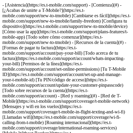
- [Asistencia](https://es.t-mobile.com/support) - [Comienza](#) - [¿Acabas de unirte a T-Mobile?](https://es.t-mobile.com/support/new-to-tmobile) [Cambiarse es fácil](https://es.t-mobile.com/support/new-to-tmobile/family-freedom) [Configura tu dispositivo](https://es.t-mobile.com/support/new-to-tmobile/device) [Cómo usar la app](https://es.t-mobile.com/support/plans-features/t-mobile-app) [Todo sobre cómo comenzar](https://es.t-mobile.com/support/new-to-tmobile) - [Recursos de la cuenta](#) - [Formas de pagar tu factura](https://es.t-mobile.com/support/account/pay-your-bill) [Todo acerca de tu factura](https://es.t-mobile.com/support/account/whats-impacting-your-bill) [Permisos de la línea](https://es.t-mobile.com/support/account/set-online-permissions) [Tu T-Mobile ID](https://es.t-mobile.com/support/account/set-up-and-manage-your-t-mobile-id) [Tu PIN/código de acceso](https://es.t-mobile.com/support/account/update-your-customer-pinpasscode) [Todo sobre recursos de la cuenta](https://es.t-mobile.com/support/account) - [Red y roaming](#) - [Red de T-Mobile](https://es.t-mobile.com/support/coverage/t-mobile-network) [Mensajes y wifi en los vuelos](https://es.t-mobile.com/support/coverage/t-mobile-in-flight-texting-and-wi-fi) [Llamadas wifi](https://es.t-mobile.com/support/coverage/wi-fi-calling-from-t-mobile) [Roaming internacional](https://es.t-mobile.com/support/coverage/international-roaming-services) [Mobile Without Borders](https://es.t-mobile.com/support/coverage/mobile-without-borders) [Todo sobre red y roaming](https://es.t-mobile.com/support/coverage) - [Asistencia de planes](#) - [Encuentra el plan ideal](https://es.t-mobile.com/support/plans-features/find-the-right-plan-for-you) [Netflix por cuenta nuestra](https://es.t-mobile.com/support/plans-features/netflix-on-us) [Planes hotspot](https://es.t-mobile.com/support/plans-features/mobile-internet-plans-for-hotspots) [Correo de voz](https://es.t-mobile.com/support/plans-features/voicemail) [Usa el Hotspot móvil](https://es.t-mobile.com/support/plans-features/smartphone-mobile-hotspot-wi-fi-sharing--tethering) [Todo sobre asistencia de planes](https://es.t-mobile.com/support/plans-features) - [Asistencia de dispositivo](#) - [Tutoriales](https://es.t-mobile.com/support/tutorials) [Resolución de problemas](https://es.t-mobile.com/support/phones-tablets-devices/troubleshooting) [Desbloquear tu dispositivo](https://es.t-mobile.com/support/devices/unlock-your-mobile-wireless-device) [Protege tu dispositivo](https://es.t-mobile.com/support/devices/protectionandlt360andgt-and-device-protection) [Tarjeta SIM e eSIM](https://es.t-mobile.com/support/devices/sim-esim) [Asistencia para dispositivos](https://es.t-mobile.com/support/phones-tablets-devices) - [Asistencia para empresas](#) - [Obtén T-Mobile para Empresas](https://es.t-mobile.com/support/business/new-to-business) [Facturación y pagos](https://es.t-mobile.com/support/business/billing) [Administra tu cuenta](https://es.t-mobile.com/support/business/account) [Pedidos y compras](https://es.t-mobile.com/support/business/orders-shopping) [Regístrate en Account Hub](https://es.t-mobile.com/support/business/account-hub-registration) [Todo sobre asistencia para empresas](https://es.t-mobile.com/support/business) [ASISTENCIA](https://es.t-mobile.com/support) - [Comienza](#) - [¿Acabas de unirte a T-Mobile?](https://es.t-mobile.com/support/new-to-tmobile) - [Cambiarse es fácil](https://es.t-mobile.com/support/new-to-tmobile/family-freedom) - [Configura tu dispositivo](https://es.t-mobile.com/support/new-to-tmobile/device) - [Cómo usar la app](https://es.t-mobile.com/support/plans-features/t-mobile-app) - [Todo sobre cómo comenzar](https://es.t-mobile.com/support/new-to-tmobile) - [Recursos de la cuenta](#) - [Formas de pagar tu factura](https://es.t-mobile.com/support/account/pay-your-bill) - [Todo acerca de tu factura](https://es.t-mobile.com/support/account/whats-impacting-your-bill) - [Permisos de la línea](https://es.t-mobile.com/support/account/set-online-permissions) - [Tu T-Mobile ID](https://es.t-mobile.com/support/account/set-up-and-manage-your-t-mobile-id) - [Tu PIN/código de acceso](https://es.t-mobile.com/support/account/update-your-customer-pinpasscode) - [Todo sobre recursos de la cuenta](https://es.t-mobile.com/support/account) - [Red y roaming](#) - [Red de T-Mobile](https://es.t-mobile.com/support/coverage/t-mobile-network) - [Mensajes y wifi en los vuelos](https://es.t-mobile.com/support/coverage/t-mobile-in-flight-texting-and-wi-fi) - [Llamadas wifi](https://es.t-mobile.com/support/coverage/wi-fi-calling-from-t-mobile) - [Roaming internacional](https://es.t-mobile.com/support/coverage/international-roaming-services) - [Mobile Without Borders](https://es.t-mobile.com/support/coverage/mobile-without-borders) - [Todo sobre red y roaming](https://es.t-mobile.com/support/coverage) - [Asistencia de planes](#) - [Encuentra el plan ideal](https://es.t-mobile.com/support/plans-features/find-the-right-plan-for-you) - [Netflix por cuenta nuestra](https://es.t-mobile.com/support/plans-features/netflix-on-us) - [Planes hotspot](https://es.t-mobile.com/support/plans-features/mobile-internet-plans-for-hotspots) - [Correo de voz](https://es.t-mobile.com/support/plans-features/voicemail) - [Usa el Hotspot móvil](https://es.t-mobile.com/support/plans-features/smartphone-mobile-hotspot-wi-fi-sharing--tethering) - [Todo sobre asistencia de planes](https://es.t-mobile.com/support/plans-features) - [Asistencia de dispositivo](#) - [Tutoriales](https://es.t-mobile.com/support/tutorials) - [Resolución de problemas](https://es.t-mobile.com/support/phones-tablets-devices/troubleshooting) - [Desbloquear tu dispositivo](https://es.t-mobile.com/support/devices/unlock-your-mobile-wireless-device) - [Protege tu dispositivo](https://es.t-mobile.com/support/devices/protectionandlt360andgt-and-device-protection) - [Tarjeta SIM e eSIM](https://es.t-mobile.com/support/devices/sim-esim) - [Asistencia para dispositivos](https://es.t-mobile.com/support/phones-tablets-devices) - [Asistencia para empresas](#) - [Obtén T-Mobile para Empresas](https://es.t-mobile.com/support/business/new-to-business) - [Facturación y pagos](https://es.t-mobile.com/support/business/billing) - [Administra tu cuenta](https://es.t-mobile.com/support/business/account) - [Pedidos y compras](https://es.t-mobile.com/support/business/orders-shopping) - [Regístrate en Account Hub](https://es.t-mobile.com/support/business/account-hub-registration) - [Todo sobre asistencia para empresas](https://es.t-mobile.com/support/business) [Asistencia](https://es.t-mobile.com/support/) [Módems USB](https://es.t-mobile.com/support/community/phones-tablets-devices/mobile-internet/laptop-sticks) # Hardware del dispositivo: T-Mobile Rocket 0 Added! [](https://es.t-mobile.com) ### Administrar enlaces Haz clic en cualquier [available links](https://es.t-mobile.com) to add. Haz clic en cualquier [added links](https://es.t-mobile.com) to remove. Enlaces con [no highlight](https://es.t-mobile.com) can't be sent. Listo (0 Links) Obtén información sobre tu módem USB T-Mobile Rocket. ## En esta página: - [Requisitos de computadora](https://es.t-mobile.com#requirements) - [Indicadores](https://es.t-mobile.com#Indicators) - [Tarjeta de memoria](https://es.t-mobile.com#memorycard) - [Tarjeta SIM](https://es.t-mobile.com#sim) ## [](https://es.t-mobile.com)Requisitos de computadora ### Microsoft Windows Es muy recomendable que se actualice Windows XP a Service Pack 3. Esta actualización hará que el funcionamiento general de la computadora mejore. Requisitos de sistema del T-Mobile Rocket para Windows Requisito de sistema Windows XP Windows Vista Windows 7 Procesador 300 MHz 32 bits (No admite 64 bits) 1 GHz 32 bits 1 GHz 64 bits 1 GHz 32 bits 1 GHz 64 bits RAM 256 MB 1 GB 1 GB Espacio en disco duro 50 MB 50 MB 50 MB Navegador de Internet IE 5.5 IE 7 IE 8 Versión / Paquete de OS Service Service Pack 2 o posterior Service Pack 0 o posterior Service Pack 0 o posterior Versión de USB Puerto USB 2.0 o USB 3.0 Puerto USB 2.0 o USB 3.0 Puerto USB 2.0 o USB 3.0 ### Mac OS X Mac 10.7 (Lion) no es oficialmente compatible, pero puede funcionar si está instalado Java Realtime. | Requisito de sistema | Mac OS X 10.4 (Tiger) | Mac OS X 10.5 (Leopard) | Mac OS X 10.6 (Snow Leopard) | |---------------------------------|-----------------------------|----------------------------|------------------------------| | Procesador | Power PC G3 | 876 Mhz | Intel | | RAM | 256 MB | 512 MB | 1 GB | | Espacio en disco duro | 100 MB | 120 MB | 160 MB | | Navegador de Internet | Safari | Safari | Safari | | Versión / Paquete de OS Service | Versión 10.4.11 o posterior | Versión 10.5.8 o posterior | Versión 10.6.4 o posterior | | Versión de USB | Puerto USB 2.0 o USB 3.0 | Puerto USB 2.0 o USB 3.0 | Puerto USB 2.0 o USB 3.0 | Requisitos de sistema del T-Mobile Rocket para Mac OS X ## [](https://es.t-mobile.com)Indicadores ### Luces indicadoras La luz indicadora se encuentra en el extremo opuesto del puerto USB. Consulta la siguiente tabla para comprender el estado de la luz indicadora. ![Un módem USB T-Mobile Rocket con