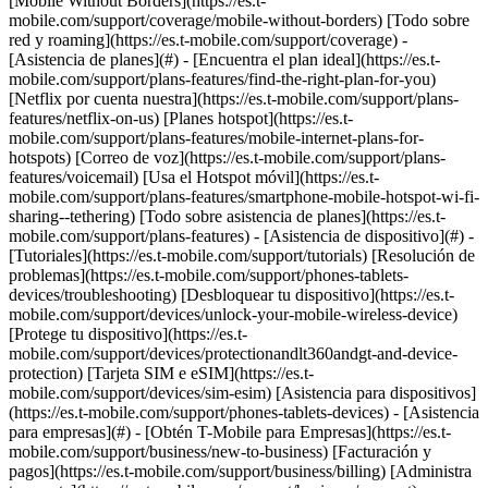
[Mobile Without Borders](https://es.t-
mobile.com/support/coverage/mobile-without-borders) [Todo sobre
red y roaming](https://es.t-mobile.com/support/coverage) -
[Asistencia de planes](#) - [Encuentra el plan ideal](https://es.t-
mobile.com/support/plans-features/find-the-right-plan-for-you)
[Netflix por cuenta nuestra](https://es.t-mobile.com/support/plans-
features/netflix-on-us) [Planes hotspot](https://es.t-
mobile.com/support/plans-features/mobile-internet-plans-for-
hotspots) [Correo de voz](https://es.t-mobile.com/support/plans-
features/voicemail) [Usa el Hotspot móvil](https://es.t-
mobile.com/support/plans-features/smartphone-mobile-hotspot-wi-fi-
sharing--tethering) [Todo sobre asistencia de planes](https://es.t-
mobile.com/support/plans-features) - [Asistencia de dispositivo](#) -
[Tutoriales](https://es.t-mobile.com/support/tutorials) [Resolución de
problemas](https://es.t-mobile.com/support/phones-tablets-
devices/troubleshooting) [Desbloquear tu dispositivo](https://es.t-
mobile.com/support/devices/unlock-your-mobile-wireless-device)
[Protege tu dispositivo](https://es.t-
mobile.com/support/devices/protectionandlt360andgt-and-device-
protection) [Tarjeta SIM e eSIM](https://es.t-
mobile.com/support/devices/sim-esim) [Asistencia para dispositivos]
(https://es.t-mobile.com/support/phones-tablets-devices) - [Asistencia
para empresas](#) - [Obtén T-Mobile para Empresas](https://es.t-
mobile.com/support/business/new-to-business) [Facturación y
pagos](https://es.t-mobile.com/support/business/billing) [Administra