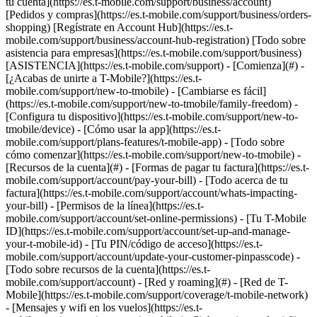
tu cuenta](https://es.t-mobile.com/support/business/account)
[Pedidos y compras](https://es.t-mobile.com/support/business/orders-
shopping) [Regístrate en Account Hub](https://es.t-
mobile.com/support/business/account-hub-registration) [Todo sobre
asistencia para empresas](https://es.t-mobile.com/support/business)
[ASISTENCIA](https://es.t-mobile.com/support) - [Comienza](#) -
[¿Acabas de unirte a T-Mobile?](https://es.t-
mobile.com/support/new-to-tmobile) - [Cambiarse es fácil]
(https://es.t-mobile.com/support/new-to-tmobile/family-freedom) -
[Configura tu dispositivo](https://es.t-mobile.com/support/new-to-
tmobile/device) - [Cómo usar la app](https://es.t-
mobile.com/support/plans-features/t-mobile-app) - [Todo sobre
cómo comenzar](https://es.t-mobile.com/support/new-to-tmobile) -
[Recursos de la cuenta](#) - [Formas de pagar tu factura](https://es.t-
mobile.com/support/account/pay-your-bill) - [Todo acerca de tu
factura](https://es.t-mobile.com/support/account/whats-impacting-
your-bill) - [Permisos de la línea](https://es.t-
mobile.com/support/account/set-online-permissions) - [Tu T-Mobile
ID](https://es.t-mobile.com/support/account/set-up-and-manage-
your-t-mobile-id) - [Tu PIN/código de acceso](https://es.t-
mobile.com/support/account/update-your-customer-pinpasscode) -
[Todo sobre recursos de la cuenta](https://es.t-
mobile.com/support/account) - [Red y roaming](#) - [Red de T-
Mobile](https://es.t-mobile.com/support/coverage/t-mobile-network)
- [Mensajes y wifi en los vuelos](https://es.t-