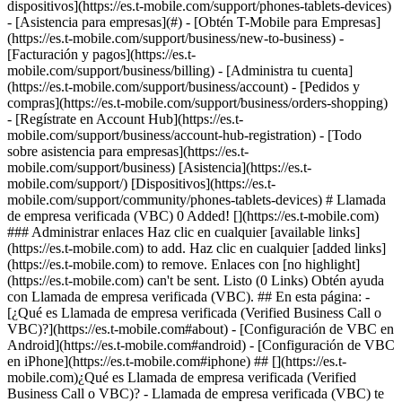
dispositivos](https://es.t-mobile.com/support/phones-tablets-devices)
- [Asistencia para empresas](#) - [Obtén T-Mobile para Empresas]
(https://es.t-mobile.com/support/business/new-to-business) -
[Facturación y pagos](https://es.t-
mobile.com/support/business/billing) - [Administra tu cuenta]
(https://es.t-mobile.com/support/business/account) - [Pedidos y
compras](https://es.t-mobile.com/support/business/orders-shopping)
- [Regístrate en Account Hub](https://es.t-
mobile.com/support/business/account-hub-registration) - [Todo
sobre asistencia para empresas](https://es.t-
mobile.com/support/business) [Asistencia](https://es.t-
mobile.com/support/) [Dispositivos](https://es.t-
mobile.com/support/community/phones-tablets-devices) # Llamada
de empresa verificada (VBC) 0 Added! [](https://es.t-mobile.com)
### Administrar enlaces Haz clic en cualquier [available links]
(https://es.t-mobile.com) to add. Haz clic en cualquier [added links]
(https://es.t-mobile.com) to remove. Enlaces con [no highlight]
(https://es.t-mobile.com) can't be sent. Listo (0 Links) Obtén ayuda
con Llamada de empresa verificada (VBC). ## En esta página: -
[¿Qué es Llamada de empresa verificada (Verified Business Call o
VBC)?](https://es.t-mobile.com#about) - [Configuración de VBC en
Android](https://es.t-mobile.com#android) - [Configuración de VBC
en iPhone](https://es.t-mobile.com#iphone) ## [](https://es.t-
mobile.com)¿Qué es Llamada de empresa verificada (Verified
Business Call o VBC)? - Llamada de empresa verificada (VBC) te