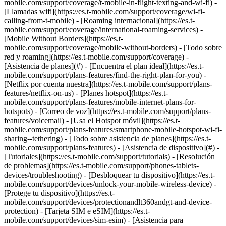
mobile.com/support/coverage/t-mobile-in-flight-texting-and-wi-fi) -
[Llamadas wifi](https://es.t-mobile.com/support/coverage/wi-fi-
calling-from-t-mobile) - [Roaming internacional](https://es.t-
mobile.com/support/coverage/international-roaming-services) -
[Mobile Without Borders](https://es.t-
mobile.com/support/coverage/mobile-without-borders) - [Todo sobre
red y roaming](https://es.t-mobile.com/support/coverage) -
[Asistencia de planes](#) - [Encuentra el plan ideal](https://es.t-
mobile.com/support/plans-features/find-the-right-plan-for-you) -
[Netflix por cuenta nuestra](https://es.t-mobile.com/support/plans-
features/netflix-on-us) - [Planes hotspot](https://es.t-
mobile.com/support/plans-features/mobile-internet-plans-for-
hotspots) - [Correo de voz](https://es.t-mobile.com/support/plans-
features/voicemail) - [Usa el Hotspot móvil](https://es.t-
mobile.com/support/plans-features/smartphone-mobile-hotspot-wi-fi-
sharing--tethering) - [Todo sobre asistencia de planes](https://es.t-
mobile.com/support/plans-features) - [Asistencia de dispositivo](#) -
[Tutoriales](https://es.t-mobile.com/support/tutorials) - [Resolución
de problemas](https://es.t-mobile.com/support/phones-tablets-
devices/troubleshooting) - [Desbloquear tu dispositivo](https://es.t-
mobile.com/support/devices/unlock-your-mobile-wireless-device) -
[Protege tu dispositivo](https://es.t-
mobile.com/support/devices/protectionandlt360andgt-and-device-
protection) - [Tarjeta SIM e eSIM](https://es.t-
mobile.com/support/devices/sim-esim) - [Asistencia para