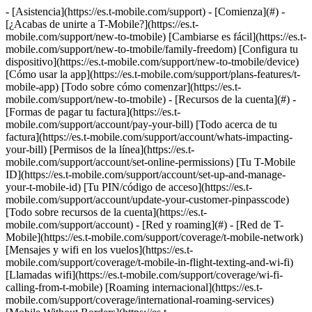
- [Asistencia](https://es.t-mobile.com/support) - [Comienza](#) -
[¿Acabas de unirte a T-Mobile?](https://es.t-
mobile.com/support/new-to-tmobile) [Cambiarse es fácil](https://es.t-
mobile.com/support/new-to-tmobile/family-freedom) [Configura tu
dispositivo](https://es.t-mobile.com/support/new-to-tmobile/device)
[Cómo usar la app](https://es.t-mobile.com/support/plans-features/t-
mobile-app) [Todo sobre cómo comenzar](https://es.t-
mobile.com/support/new-to-tmobile) - [Recursos de la cuenta](#) -
[Formas de pagar tu factura](https://es.t-
mobile.com/support/account/pay-your-bill) [Todo acerca de tu
factura](https://es.t-mobile.com/support/account/whats-impacting-
your-bill) [Permisos de la línea](https://es.t-
mobile.com/support/account/set-online-permissions) [Tu T-Mobile
ID](https://es.t-mobile.com/support/account/set-up-and-manage-
your-t-mobile-id) [Tu PIN/código de acceso](https://es.t-
mobile.com/support/account/update-your-customer-pinpasscode)
[Todo sobre recursos de la cuenta](https://es.t-
mobile.com/support/account) - [Red y roaming](#) - [Red de T-
Mobile](https://es.t-mobile.com/support/coverage/t-mobile-network)
[Mensajes y wifi en los vuelos](https://es.t-
mobile.com/support/coverage/t-mobile-in-flight-texting-and-wi-fi)
[Llamadas wifi](https://es.t-mobile.com/support/coverage/wi-fi-
calling-from-t-mobile) [Roaming internacional](https://es.t-
mobile.com/support/coverage/international-roaming-services)