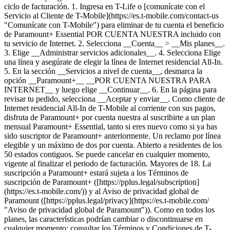
ciclo de facturación.
1. Ingresa en T-Life o [comunícate con el
Servicio al Cliente de T-Mobile](https://es.t-mobile.com/contact-us
"Comunícate con T-Mobile") para eliminar de tu cuenta el beneficio
de Paramount+ Essential POR CUENTA NUESTRA incluido con
tu servicio de Internet. 2. Selecciona __Cuenta__ > __Mis planes__.
3. Elige __Administrar servicios adicionales__. 4. Selecciona Elige
una línea y asegúrate de elegir la línea de Internet residencial All-In.
5. En la sección __Servicios a nivel de cuenta__, desmarca la
opción __Paramount+__ __POR CUENTA NUESTRA PARA
INTERNET__ y luego elige __Continuar__. 6. En la página para
revisar tu pedido, selecciona __Aceptar y enviar__. Como cliente de
Internet residencial All-In de T-Mobile al corriente con sus pagos,
disfruta de Paramount+ por cuenta nuestra al suscribirte a un plan
mensual Paramount+ Essential, tanto si eres nuevo como si ya has
sido suscriptor de Paramount+ anteriormente. Un reclamo por línea
elegible y un máximo de dos por cuenta. Abierto a residentes de los
50 estados contiguos. Se puede cancelar en cualquier momento,
vigente al finalizar el periodo de facturación. Mayores de 18. La
suscripción a Paramount+ estará sujeta a los Términos de
suscripción de Paramount+ ([https://pplus.legal/subscription]
(https://es.t-mobile.com/)) y al Aviso de privacidad global de
Paramount ([https://pplus.legal/privacy](https://es.t-mobile.com/
"Aviso de privacidad global de Paramount")). Como en todos los
planes, las características podrían cambiar o discontinuarse en
cualquier momento; consultar los Términos y Condiciones de T-