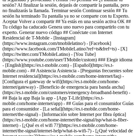
sesión? Al finalizar la sesión, dejarás de compartir la pantalla, pero
no finalizarás la llamada. Terminar sesión Continuar sesión ## Tu
sesión ha terminado Tu pantalla ya no se comparte con tu Experto.
Aceptar Volver a compartir ## Ya estás en una sesión activa OK ##
Tu código ha caducado Genera uno nuevo para compartirlo con tu
experto. Generar nuevo código ## Conéctate con Internet
Residencial de T-Mobile - [Instagram]
(https://www.instagram.com/tmobilelatino/) - [Facebook]
(https://www.facebook.com/TMobileLatino?ref=ts&fref=ts) - [X]
(https://twitter.com/TMobileLatino) - [You Tube]
(https://www.youtube.com/user/TMobile/custom) ### Elegir idioma
- [English](https://es.t-mobile.com) - [Español](https://es.t-
mobile.com)
- ## Asistencia Asistencia - [Preguntas frecuentes sobre
Internet residencial](https://es.t-mobile.com/home-internet/faq) -
[Configura el gateway de wifi](https://es.t-mobile.com/home-
internet/gateway) - [Beneficio de emergencia para banda ancha]
(https://es.t-mobile.com/customers/emergency-broadband-benefit) -
## Baja la app Baja la app - [App T-Life](https://es.t-
mobile.com/home-internet/app) - ## Guías para el consumidor Guías
para el consumidor - [La señal](https://es.t-mobile.com/home-
internet/the-signal) - [Información sobre Internet por fibra óptica]
(https://es.t-mobile.com/home-internet/the-signal/isp/what-is-fiber-
internet) - [¿Qué es el wifi 7?](https://es.t-mobile.com/home-
internet/the-signal/internet-help/what-is-wifi-7) - [¿Qué velocidad de