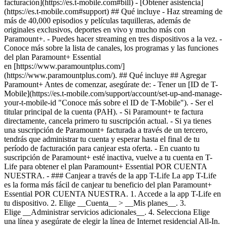
facturación](https://es.t-mobile.com#bill) - [Obtener asistencia]
(https://es.t-mobile.com#support) ## Qué incluye - Haz streaming de
más de 40,000 episodios y películas taquilleras, además de
originales exclusivos, deportes en vivo y mucho más con
Paramount+. - Puedes hacer streaming en tres dispositivos a la vez. -
Conoce más sobre la lista de canales, los programas y las funciones
del plan Paramount+ Essential
en [https://www.paramountplus.com/]
(https://www.paramountplus.com/). ## Qué incluye ## Agregar
Paramount+ Antes de comenzar, asegúrate de: - Tener un [ID de T-
Mobile](https://es.t-mobile.com/support/account/set-up-and-manage-
your-t-mobile-id "Conoce más sobre el ID de T-Mobile")​. - Ser el
titular principal de la cuenta (PAH). - Si Paramount+ te factura
directamente, cancela primero tu suscripción actual. - Si ya tienes
una suscripción de Paramount+ facturada a través de un tercero,
tendrás que administrar tu cuenta y esperar hasta el final de tu
período de facturación para canjear esta oferta. - En cuanto tu
suscripción de Paramount+ esté inactiva, vuelve a tu cuenta en T-
Life para obtener el plan Paramount+ Essential POR CUENTA
NUESTRA.
- ### Canjear a través de la app T-Life La app T-Life
es la forma más fácil de canjear tu beneficio del plan Paramount+
Essential POR CUENTA NUESTRA. 1. Accede a la app T-Life en
tu dispositivo. 2. Elige __Cuenta__ > __Mis planes__. 3.
Elige __Administrar servicios adicionales__. 4. Selecciona Elige
una línea y asegúrate de elegir la línea de Internet residencial All-In.