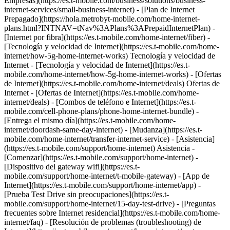
Empresas](https://es.t-mobile.com/business/solutions/business-
internet-services/small-business-internet) - [Plan de Internet
Prepagado](https://hola.metrobyt-mobile.com/home-internet-
plans.html?INTNAV=tNav%3APlans%3APrepaidInternetPlan) -
[Internet por fibra](https://es.t-mobile.com/home-internet/fiber) -
[Tecnología y velocidad de Internet](https://es.t-mobile.com/home-
internet/how-5g-home-internet-works) Tecnología y velocidad de
Internet - [Tecnología y velocidad de Internet](https://es.t-
mobile.com/home-internet/how-5g-home-internet-works) - [Ofertas
de Internet](https://es.t-mobile.com/home-internet/deals) Ofertas de
Internet - [Ofertas de Internet](https://es.t-mobile.com/home-
internet/deals) - [Combos de teléfono e Internet](https://es.t-
mobile.com/cell-phone-plans/phone-home-internet-bundle) -
[Entrega el mismo día](https://es.t-mobile.com/home-
internet/doordash-same-day-internet) - [Mudanza](https://es.t-
mobile.com/home-internet/transfer-internet-service) - [Asistencia]
(https://es.t-mobile.com/support/home-internet) Asistencia -
[Comenzar](https://es.t-mobile.com/support/home-internet) -
[Dispositivo del gateway wifi](https://es.t-
mobile.com/support/home-internet/t-mobile-gateway) - [App de
Internet](https://es.t-mobile.com/support/home-internet/app) -
[Prueba Test Drive sin preocupaciones](https://es.t-
mobile.com/support/home-internet/15-day-test-drive) - [Preguntas
frecuentes sobre Internet residencial](https://es.t-mobile.com/home-
internet/faq) - [Resolución de problemas (troubleshooting) de