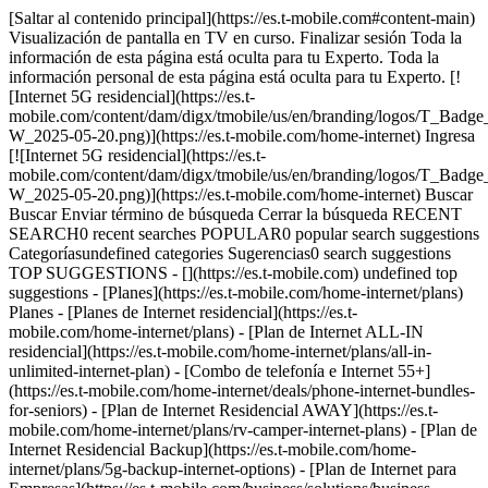
[Saltar al contenido principal](https://es.t-mobile.com#content-main)
Visualización de pantalla en TV en curso. Finalizar sesión Toda la
información de esta página está oculta para tu Experto. Toda la
información personal de esta página está oculta para tu Experto. [!
[Internet 5G residencial](https://es.t-
mobile.com/content/dam/digx/tmobile/us/en/branding/logos/T_
W_2025-05-20.png)](https://es.t-mobile.com/home-internet) Ingresa
[![Internet 5G residencial](https://es.t-
mobile.com/content/dam/digx/tmobile/us/en/branding/logos/T_
W_2025-05-20.png)](https://es.t-mobile.com/home-internet) Buscar
Buscar Enviar término de búsqueda Cerrar la búsqueda RECENT
SEARCH0 recent searches POPULAR0 popular search suggestions
Categoríasundefined categories Sugerencias0 search suggestions
TOP SUGGESTIONS - [](https://es.t-mobile.com) undefined top
suggestions - [Planes](https://es.t-mobile.com/home-internet/plans)
Planes - [Planes de Internet residencial](https://es.t-
mobile.com/home-internet/plans) - [Plan de Internet ALL-IN
residencial](https://es.t-mobile.com/home-internet/plans/all-in-
unlimited-internet-plan) - [Combo de telefonía e Internet 55+]
(https://es.t-mobile.com/home-internet/deals/phone-internet-bundles-
for-seniors) - [Plan de Internet Residencial AWAY](https://es.t-
mobile.com/home-internet/plans/rv-camper-internet-plans) - [Plan de
Internet Residencial Backup](https://es.t-mobile.com/home-
internet/plans/5g-backup-internet-options) - [Plan de Internet para