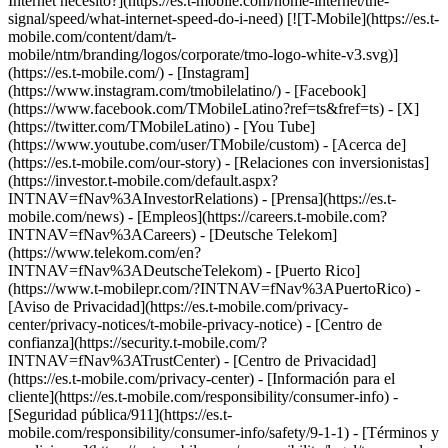
Internet necesito?](https://es.t-mobile.com/home-internet/the-
signal/speed/what-internet-speed-do-i-need) [![T-Mobile](https://es.t-
mobile.com/content/dam/t-
mobile/ntm/branding/logos/corporate/tmo-logo-white-v3.svg)]
(https://es.t-mobile.com/) - [Instagram]
(https://www.instagram.com/tmobilelatino/) - [Facebook]
(https://www.facebook.com/TMobileLatino?ref=ts&fref=ts) - [X]
(https://twitter.com/TMobileLatino) - [You Tube]
(https://www.youtube.com/user/TMobile/custom)
- [Acerca de]
(https://es.t-mobile.com/our-story) - [Relaciones con inversionistas]
(https://investor.t-mobile.com/default.aspx?
INTNAV=fNav%3AInvestorRelations) - [Prensa](https://es.t-
mobile.com/news) - [Empleos](https://careers.t-mobile.com?
INTNAV=fNav%3ACareers) - [Deutsche Telekom]
(https://www.telekom.com/en?
INTNAV=fNav%3ADeutscheTelekom) - [Puerto Rico]
(https://www.t-mobilepr.com/?INTNAV=fNav%3APuertoRico)
-
[Aviso de Privacidad](https://es.t-mobile.com/privacy-
center/privacy-notices/t-mobile-privacy-notice) - [Centro de
confianza](https://security.t-mobile.com/?
INTNAV=fNav%3ATrustCenter) - [Centro de Privacidad]
(https://es.t-mobile.com/privacy-center) - [Información para el
cliente](https://es.t-mobile.com/responsibility/consumer-info) -
[Seguridad pública/911](https://es.t-
mobile.com/responsibility/consumer-info/safety/9-1-1) - [Términos y