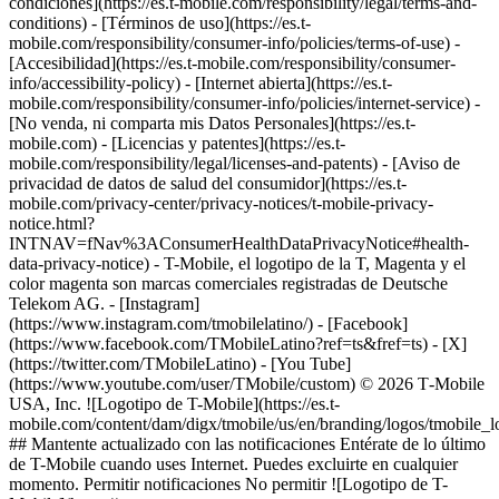
condiciones](https://es.t-mobile.com/responsibility/legal/terms-and-
conditions) - [Términos de uso](https://es.t-
mobile.com/responsibility/consumer-info/policies/terms-of-use) -
[Accesibilidad](https://es.t-mobile.com/responsibility/consumer-
info/accessibility-policy) - [Internet abierta](https://es.t-
mobile.com/responsibility/consumer-info/policies/internet-service) -
[No venda, ni comparta mis Datos Personales](https://es.t-
mobile.com) - [Licencias y patentes](https://es.t-
mobile.com/responsibility/legal/licenses-and-patents) - [Aviso de
privacidad de datos de salud del consumidor](https://es.t-
mobile.com/privacy-center/privacy-notices/t-mobile-privacy-
notice.html?
INTNAV=fNav%3AConsumerHealthDataPrivacyNotice#health-
data-privacy-notice) - T-Mobile, el logotipo de la T, Magenta y el
color magenta son marcas comerciales registradas de Deutsche
Telekom AG.
- [Instagram]
(https://www.instagram.com/tmobilelatino/) - [Facebook]
(https://www.facebook.com/TMobileLatino?ref=ts&fref=ts) - [X]
(https://twitter.com/TMobileLatino) - [You Tube]
(https://www.youtube.com/user/TMobile/custom) © 2026 T‑Mobile
USA, Inc. ![Logotipo de T-Mobile](https://es.t-
mobile.com/content/dam/digx/tmobile/us/en/branding/logos/tmobile_
## Mantente actualizado con las notificaciones Entérate de lo último
de T-Mobile cuando uses Internet. Puedes excluirte en cualquier
momento. Permitir notificaciones No permitir ![Logotipo de T-