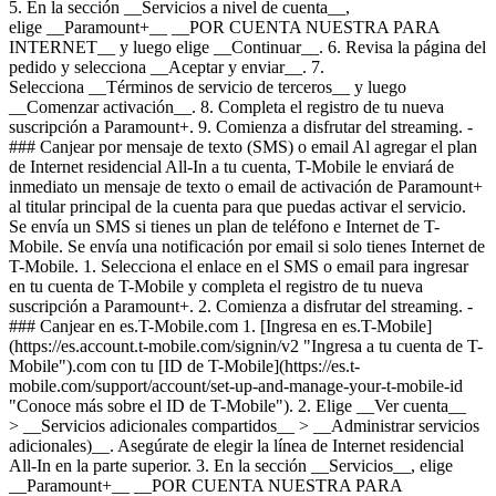
5. En la sección __Servicios a nivel de cuenta__,
elige __Paramount+__ __POR CUENTA NUESTRA PARA
INTERNET__ y luego elige __Continuar__. 6. Revisa la página del
pedido y selecciona __Aceptar y enviar__. 7.
Selecciona __Términos de servicio de terceros__ y luego
__Comenzar activación__. 8. Completa el registro de tu nueva
suscripción a Paramount+. 9. Comienza a disfrutar del streaming. -
### Canjear por mensaje de texto (SMS) o email Al agregar el plan
de Internet residencial All-In a tu cuenta, T-Mobile le enviará de
inmediato un mensaje de texto o email de activación de Paramount+
al titular principal de la cuenta para que puedas activar el servicio.
Se envía un SMS si tienes un plan de teléfono e Internet de T-
Mobile. Se envía una notificación por email si solo tienes Internet de
T-Mobile. 1. Selecciona el enlace en el SMS o email para ingresar
en tu cuenta de T-Mobile y completa el registro de tu nueva
suscripción a Paramount+. 2. Comienza a disfrutar del streaming. -
### Canjear en es.T-Mobile.com 1. [Ingresa en es.T-Mobile]
(https://es.account.t-mobile.com/signin/v2 "Ingresa a tu cuenta de T-
Mobile").com con tu [ID de T-Mobile](https://es.t-
mobile.com/support/account/set-up-and-manage-your-t-mobile-id
"Conoce más sobre el ID de T-Mobile"). 2. Elige __Ver cuenta__
> __Servicios adicionales compartidos__ > __Administrar servicios
adicionales)__. Asegúrate de elegir la línea de Internet residencial
All-In en la parte superior. 3. En la sección __Servicios__, elige
__Paramount+__ __POR CUENTA NUESTRA PARA