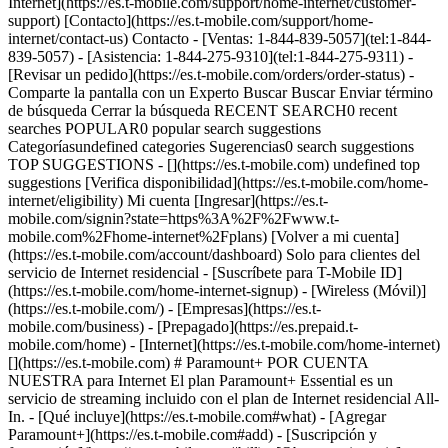
Internet](https://es.t-mobile.com/support/home-internet/customer-
support) [Contacto](https://es.t-mobile.com/support/home-
internet/contact-us) Contacto - [Ventas: 1-844-839-5057](tel:1-844-
839-5057) - [Asistencia: 1-844-275-9310](tel:1-844-275-9311) -
[Revisar un pedido](https://es.t-mobile.com/orders/order-status) -
Comparte la pantalla con un Experto Buscar Buscar Enviar término
de búsqueda Cerrar la búsqueda RECENT SEARCH0 recent
searches POPULAR0 popular search suggestions
Categoríasundefined categories Sugerencias0 search suggestions
TOP SUGGESTIONS - [](https://es.t-mobile.com) undefined top
suggestions [Verifica disponibilidad](https://es.t-mobile.com/home-
internet/eligibility) Mi cuenta [Ingresar](https://es.t-
mobile.com/signin?state=https%3A%2F%2Fwww.t-
mobile.com%2Fhome-internet%2Fplans) [Volver a mi cuenta]
(https://es.t-mobile.com/account/dashboard) Solo para clientes del
servicio de Internet residencial - [Suscríbete para T-Mobile ID]
(https://es.t-mobile.com/home-internet-signup)
- [Wireless (Móvil)]
(https://es.t-mobile.com/) - [Empresas](https://es.t-
mobile.com/business) - [Prepagado](https://es.prepaid.t-
mobile.com/home) - [Internet](https://es.t-mobile.com/home-internet)
[](https://es.t-mobile.com) # Paramount+ POR CUENTA
NUESTRA para Internet El plan Paramount+ Essential es un
servicio de streaming incluido con el plan de Internet residencial All-
In. - [Qué incluye](https://es.t-mobile.com#what) - [Agregar
Paramount+](https://es.t-mobile.com#add) - [Suscripción y