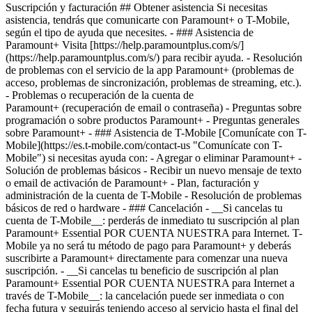
Suscripción y facturación ## Obtener asistencia Si necesitas
asistencia, tendrás que comunicarte con Paramount+ o T-Mobile,
según el tipo de ayuda que necesites. - ### Asistencia de
Paramount+ Visita [https://help.paramountplus.com/s/]
(https://help.paramountplus.com/s/) para recibir ayuda. - Resolución
de problemas con el servicio de la app Paramount+ (problemas de
acceso, problemas de sincronización, problemas de streaming, etc.).
- Problemas o recuperación de la cuenta de
Paramount+ (recuperación de email o contraseña) - Preguntas sobre
programación o sobre productos Paramount+ - Preguntas generales
sobre Paramount+ - ### Asistencia de T-Mobile [Comunícate con T-
Mobile](https://es.t-mobile.com/contact-us "Comunícate con T-
Mobile")​ si necesitas ayuda con: - Agregar o eliminar Paramount+ -
Solución de problemas básicos - Recibir un nuevo mensaje de texto
o email de activación de Paramount+ - Plan, facturación y
administración de la cuenta de T-Mobile - Resolución de problemas
básicos de red o hardware - ### Cancelación - __Si cancelas tu
cuenta de T-Mobile__: perderás de inmediato tu suscripción al plan
Paramount+ Essential POR CUENTA NUESTRA para Internet. T-
Mobile ya no será tu método de pago para Paramount+ y deberás
suscribirte a Paramount+ directamente para comenzar una nueva
suscripción. - __Si cancelas tu beneficio de suscripción al plan
Paramount+ Essential POR CUENTA NUESTRA para Internet a
través de T-Mobile__: la cancelación puede ser inmediata o con
fecha futura y seguirás teniendo acceso al servicio hasta el final del