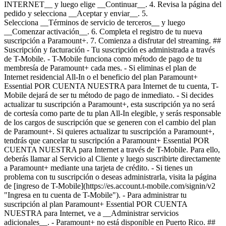
INTERNET__ y luego elige __Continuar__. 4. Revisa la página del
pedido y selecciona __Aceptar y enviar__. 5.
Selecciona __Términos de servicio de terceros__ y luego
__Comenzar activación__. 6. Completa el registro de tu nueva
suscripción a Paramount+. 7. Comienza a disfrutar del streaming. ##
Suscripción y facturación - Tu suscripción es administrada a través
de T-Mobile. - T-Mobile funciona como método de pago de tu
membresía de Paramount+ cada mes. - Si eliminas el plan de
Internet residencial All-In o el beneficio del plan Paramount+
Essential POR CUENTA NUESTRA para Internet de tu cuenta, T-
Mobile dejará de ser tu método de pago de inmediato. - Si decides
actualizar tu suscripción a Paramount+, esta suscripción ya no será
de cortesía como parte de tu plan All-In elegible, y serás responsable
de los cargos de suscripción que se generen con el cambio del plan
de Paramount+. Si quieres actualizar tu suscripción a Paramount+,
tendrás que cancelar tu suscripción a Paramount+ Essential POR
CUENTA NUESTRA para Internet a través de T-Mobile. Para ello,
deberás llamar al Servicio al Cliente y luego suscribirte directamente
a Paramount+ mediante una tarjeta de crédito. - Si tienes un
problema con tu suscripción o deseas administrarla, visita la página
de [ingreso de T-Mobile](https://es.account.t-mobile.com/signin/v2
"Ingresa en tu cuenta de T-Mobile"). - Para administrar tu
suscripción al plan Paramount+ Essential POR CUENTA
NUESTRA para Internet, ve a __Administrar servicios
adicionales__. - Paramount+ no está disponible en Puerto Rico. ##