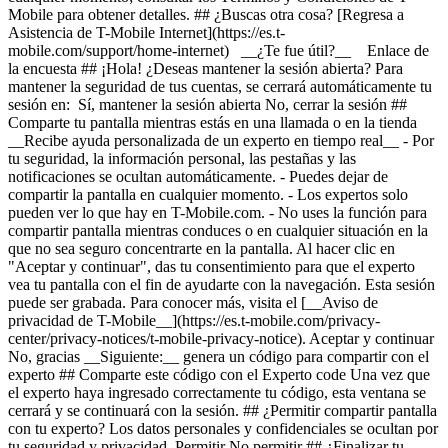
Mobile para obtener detalles. ## ¿Buscas otra cosa? [Regresa a
Asistencia de T-Mobile Internet](https://es.t-
mobile.com/support/home-internet) __¿Te fue útil?__ Enlace de
la encuesta ## ¡Hola! ¿Deseas mantener la sesión abierta? Para
mantener la seguridad de tus cuentas, se cerrará automáticamente tu
sesión en: Sí, mantener la sesión abierta No, cerrar la sesión ##
Comparte tu pantalla mientras estás en una llamada o en la tienda
__Recibe ayuda personalizada de un experto en tiempo real__ - Por
tu seguridad, la información personal, las pestañas y las
notificaciones se ocultan automáticamente. - Puedes dejar de
compartir la pantalla en cualquier momento. - Los expertos solo
pueden ver lo que hay en T-Mobile.com. - No uses la función para
compartir pantalla mientras conduces o en cualquier situación en la
que no sea seguro concentrarte en la pantalla. Al hacer clic en
"Aceptar y continuar", das tu consentimiento para que el experto
vea tu pantalla con el fin de ayudarte con la navegación. Esta sesión
puede ser grabada. Para conocer más, visita el [__Aviso de
privacidad de T-Mobile__](https://es.t-mobile.com/privacy-
center/privacy-notices/t-mobile-privacy-notice). Aceptar y continuar
No, gracias __Siguiente:__ genera un código para compartir con el
experto ## Comparte este código con el Experto code Una vez que
el experto haya ingresado correctamente tu código, esta ventana se
cerrará y se continuará con la sesión. ## ¿Permitir compartir pantalla
con tu experto? Los datos personales y confidenciales se ocultan por
tu seguridad y privacidad. Permitir No permitir ## ¿Finalizar tu