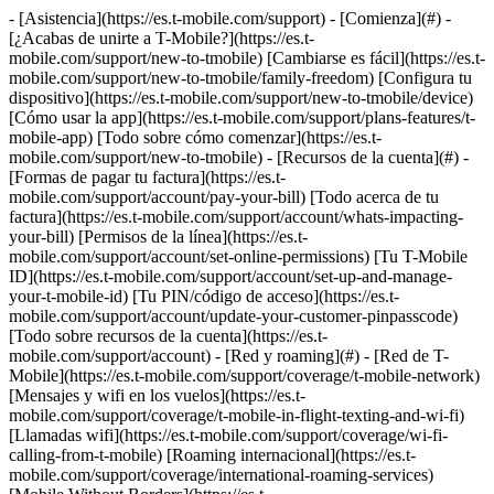
- [Asistencia](https://es.t-mobile.com/support) - [Comienza](#) - [¿Acabas de unirte a T-Mobile?](https://es.t-mobile.com/support/new-to-tmobile) [Cambiarse es fácil](https://es.t-mobile.com/support/new-to-tmobile/family-freedom) [Configura tu dispositivo](https://es.t-mobile.com/support/new-to-tmobile/device) [Cómo usar la app](https://es.t-mobile.com/support/plans-features/t-mobile-app) [Todo sobre cómo comenzar](https://es.t-mobile.com/support/new-to-tmobile) - [Recursos de la cuenta](#) - [Formas de pagar tu factura](https://es.t-mobile.com/support/account/pay-your-bill) [Todo acerca de tu factura](https://es.t-mobile.com/support/account/whats-impacting-your-bill) [Permisos de la línea](https://es.t-mobile.com/support/account/set-online-permissions) [Tu T-Mobile ID](https://es.t-mobile.com/support/account/set-up-and-manage-your-t-mobile-id) [Tu PIN/código de acceso](https://es.t-mobile.com/support/account/update-your-customer-pinpasscode) [Todo sobre recursos de la cuenta](https://es.t-mobile.com/support/account) - [Red y roaming](#) - [Red de T-Mobile](https://es.t-mobile.com/support/coverage/t-mobile-network) [Mensajes y wifi en los vuelos](https://es.t-mobile.com/support/coverage/t-mobile-in-flight-texting-and-wi-fi) [Llamadas wifi](https://es.t-mobile.com/support/coverage/wi-fi-calling-from-t-mobile) [Roaming internacional](https://es.t-mobile.com/support/coverage/international-roaming-services) [Mobile Without Borders](https://es.t-mobile.com/support/coverage/mobile-without-borders) [Todo sobre red y roaming](https://es.t-mobile.com/support/coverage) - [Asistencia de planes](#) - [Encuentra el plan ideal](https://es.t-mobile.com/support/plans-features/find-the-right-plan-for-you) [Netflix por cuenta nuestra](https://es.t-mobile.com/support/plans-features/netflix-on-us) [Planes hotspot](https://es.t-mobile.com/support/plans-features/mobile-internet-plans-for-hotspots) [Correo de voz](https://es.t-mobile.com/support/plans-features/voicemail) [Usa el Hotspot móvil](https://es.t-mobile.com/support/plans-features/smartphone-mobile-hotspot-wi-fi-sharing--tethering) [Todo sobre asistencia de planes](https://es.t-mobile.com/support/plans-features) - [Asistencia de dispositivo](#) - [Tutoriales](https://es.t-mobile.com/support/tutorials) [Resolución de problemas](https://es.t-mobile.com/support/phones-tablets-devices/troubleshooting) [Desbloquear tu dispositivo](https://es.t-mobile.com/support/devices/unlock-your-mobile-wireless-device) [Protege tu dispositivo](https://es.t-mobile.com/support/devices/protectionandlt360andgt-and-device-protection) [Tarjeta SIM e eSIM](https://es.t-mobile.com/support/devices/sim-esim) [Asistencia para dispositivos](https://es.t-mobile.com/support/phones-tablets-devices) - [Asistencia para empresas](#) - [Obtén T-Mobile para Empresas](https://es.t-mobile.com/support/business/new-to-business) [Facturación y pagos](https://es.t-mobile.com/support/business/billing) [Administra tu cuenta](https://es.t-mobile.com/support/business/account) [Pedidos y compras](https://es.t-mobile.com/support/business/orders-shopping) [Regístrate en Account Hub](https://es.t-mobile.com/support/business/account-hub-registration) [Todo sobre asistencia para empresas](https://es.t-mobile.com/support/business) [ASISTENCIA](https://es.t-mobile.com/support) - [Comienza](#) - [¿Acabas de unirte a T-Mobile?](https://es.t-mobile.com/support/new-to-tmobile) - [Cambiarse es fácil](https://es.t-mobile.com/support/new-to-tmobile/family-freedom) - [Configura tu dispositivo](https://es.t-mobile.com/support/new-to-tmobile/device) - [Cómo usar la app](https://es.t-mobile.com/support/plans-features/t-mobile-app) - [Todo sobre cómo comenzar](https://es.t-mobile.com/support/new-to-tmobile) - [Recursos de la cuenta](#) - [Formas de pagar tu factura](https://es.t-mobile.com/support/account/pay-your-bill) - [Todo acerca de tu factura](https://es.t-mobile.com/support/account/whats-impacting-your-bill) - [Permisos de la línea](https://es.t-mobile.com/support/account/set-online-permissions) - [Tu T-Mobile ID](https://es.t-mobile.com/support/account/set-up-and-manage-your-t-mobile-id) - [Tu PIN/código de acceso](https://es.t-mobile.com/support/account/update-your-customer-pinpasscode) - [Todo sobre recursos de la cuenta](https://es.t-mobile.com/support/account) - [Red y roaming](#) - [Red de T-Mobile](https://es.t-mobile.com/support/coverage/t-mobile-network) - [Mensajes y wifi en los vuelos](https://es.t-mobile.com/support/coverage/t-mobile-in-flight-texting-and-wi-fi) - [Llamadas wifi](https://es.t-mobile.com/support/coverage/wi-fi-calling-from-t-mobile) - [Roaming internacional](https://es.t-mobile.com/support/coverage/international-roaming-services) - [Mobile Without Borders](https://es.t-mobile.com/support/coverage/mobile-without-borders) - [Todo sobre red y roaming](https://es.t-mobile.com/support/coverage) - [Asistencia de planes](#) - [Encuentra el plan ideal](https://es.t-mobile.com/support/plans-features/find-the-right-plan-for-you) - [Netflix por cuenta nuestra](https://es.t-mobile.com/support/plans-features/netflix-on-us) - [Planes hotspot](https://es.t-mobile.com/support/plans-features/mobile-internet-plans-for-hotspots) - [Correo de voz](https://es.t-mobile.com/support/plans-features/voicemail) - [Usa el Hotspot móvil](https://es.t-mobile.com/support/plans-features/smartphone-mobile-hotspot-wi-fi-sharing--tethering) - [Todo sobre asistencia de planes](https://es.t-mobile.com/support/plans-features) - [Asistencia de dispositivo](#) - [Tutoriales](https://es.t-mobile.com/support/tutorials) - [Resolución de problemas](https://es.t-mobile.com/support/phones-tablets-devices/troubleshooting) - [Desbloquear tu dispositivo](https://es.t-mobile.com/support/devices/unlock-your-mobile-wireless-device) - [Protege tu dispositivo](https://es.t-mobile.com/support/devices/protectionandlt360andgt-and-device-protection) - [Tarjeta SIM e eSIM](https://es.t-mobile.com/support/devices/sim-esim) - [Asistencia para dispositivos](https://es.t-mobile.com/support/phones-tablets-devices) - [Asistencia para empresas](#) - [Obtén T-Mobile para Empresas](https://es.t-mobile.com/support/business/new-to-business) - [Facturación y pagos](https://es.t-mobile.com/support/business/billing) - [Administra tu cuenta](https://es.t-mobile.com/support/business/account) - [Pedidos y compras](https://es.t-mobile.com/support/business/orders-shopping) - [Regístrate en Account Hub](https://es.t-mobile.com/support/business/account-hub-registration) - [Todo sobre asistencia para empresas](https://es.t-mobile.com/support/business) [Asistencia](https://es.t-mobile.com/support/) [Planes y funciones](https://es.t-mobile.com/support/community/plans-features) # Planes y servicios prepagados 0 Added! [](https://es.t-mobile.com) ### Administrar enlaces Haz clic en cualquier [available links](https://es.t-mobile.com) to add. Haz clic en cualquier [added links](https://es.t-mobile.com) to remove. Enlaces con [no highlight](https://es.t-mobile.com) can't be sent. Listo (0 Links) T-Mobile tiene varios planes prepagado que se ajustan a lo que necesites. Aprende cómo administrar tu plan y aprovechar al máximo tus servicios. ## En esta página: - [Administra tu plan](https://es.t-mobile.com#steps1) - [Precios y descuentos](https://es.t-mobile.com#steps2) - [Cámbiate a una cuenta con servicio pospagado de T-Mobile](https://es.t-mobile.com#steps3) - [Cámbiate de T-Mobile pospagado a T-Mobile Prepagado](https://es.t-mobile.com#steps6) - [Planes de servicio prepagado descontinuados](https://es.t-mobile.com#steps4) - [Términos completos](https://es.t-mobile.com#steps5) ## [](https://es.t-mobile.com)Administra tu plan Gestiona tu cuenta en línea para hacer pagos, cambiar tus servicios y optar por opciones generales de administración de la cuenta. 1. Visita [www.prepaid.t-mobile.com](https://es.prepaid.t-mobile.com/home) 2. Selecciona __Mi T-Mobile__. 3. Selecciona __Log in (ingresar)__ o __Sign up (suscribirte)__. Consulta la página de [T-Mobile ID](https://es.t-mobile.com/support/account/set-up-and-manage-your-t-mobile-id) para obtener más información. 4. Selecciona __Line details (detalles de la línea)__ en la opción MyT-Mobile del menú de la página principal de tu cuenta. 5. Revisa o actualiza tu cuenta, por ejemplo: Detalles de la cuenta prepagada Tema Detalles Ver tu uso - Llamadas y mensajes - Datos Plan y servicios - Cambiar planes y servicio - Agregar pases On Demand Cargos mensuales - Productos activos - Plan - Cargos mensuales actuales Dispositivo - Cambiar un número telefónico - Ayuda ### Conoce más - Cambiar de plan en la mitad del ciclo puede requerir un pago si hay un incremento en el costo mensual. - Siempre se cobra el cargo mensual completo cuando se agregan servicios y funciones adicionales. - El límite de datos aumenta si hay un cambio de plan a mitad del ciclo, pero no restablece el uso; el nuevo límite de datos será la diferencia entre los datos que ya se usaron y los datos incluidos en el nuevo plan. ## [](https://es.t-mobile.com)Precios y descuentos - Las cuentas prepagadas pueden tener hasta 5 líneas en la misma cuenta. - Las líneas adicionales con planes elegibles recibirán servicios mensuales con descuento. - El descuento que reciba cada línea variará según el orden en que las agregues y el plan que tengas. - El descuento se aplica automáticamente a los cargos mensuales. - Puedes mezclar planes elegibles y no elegibles en la misma cuenta, pero so