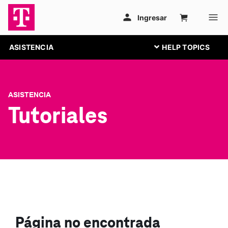
ASISTENCIA
ASISTENCIA
Tutoriales