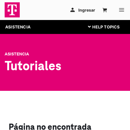
ASISTENCIA
ASISTENCIA
Tutoriales