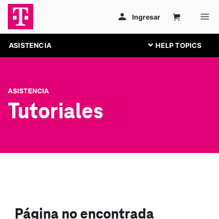
ASISTENCIA
ASISTENCIA
Tutoriales