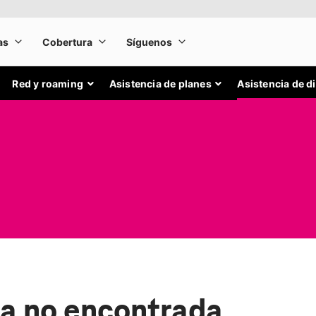
Red y roaming
Asistencia de planes
Asistencia de d