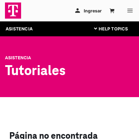
ASISTENCIA
ASISTENCIA
Tutoriales