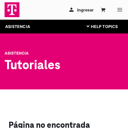
ASISTENCIA
ASISTENCIA
Tutoriales