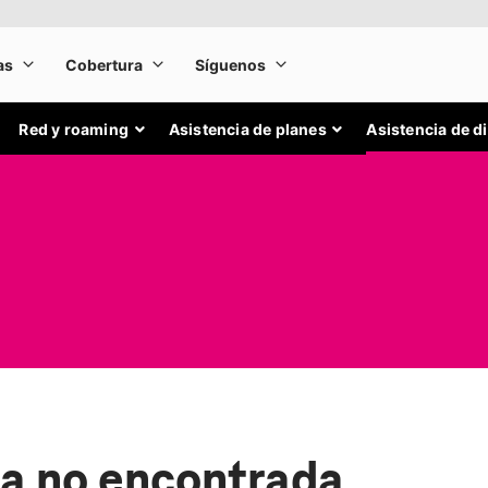
Red y roaming
Asistencia de planes
Asistencia de d