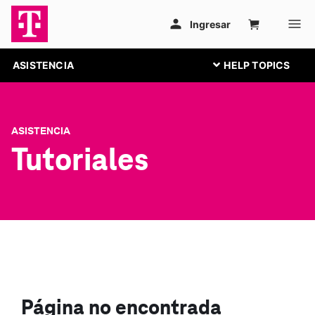
ASISTENCIA
ASISTENCIA
Tutoriales