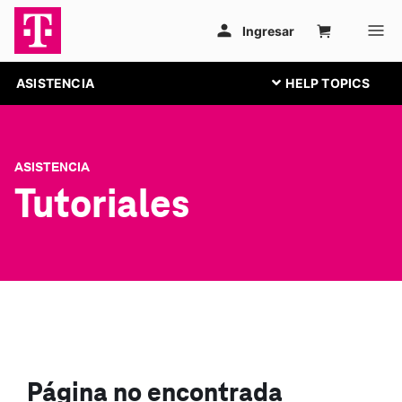
ASISTENCIA
ASISTENCIA
Tutoriales