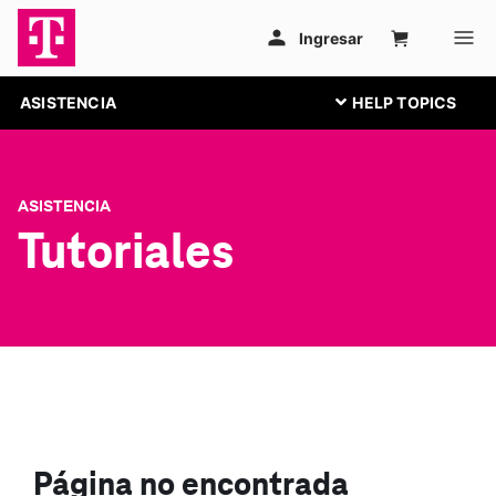
ASISTENCIA
ASISTENCIA
Tutoriales