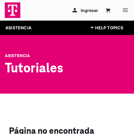
ASISTENCIA
ASISTENCIA
Tutoriales